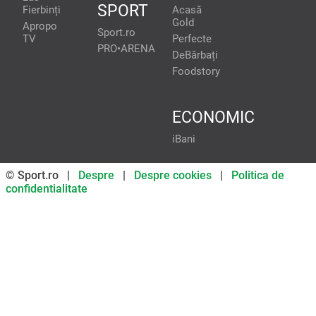
SPORT
Fierbinți
Acasă
Gold
Apropo
Sport.ro
TV
Perfecte
PRO•ARENA
DeBărbați
Foodstory
ECONOMIC
iBani
© Sport.ro |
Despre
|
Despre cookies
|
Politica de
confidentialitate
Don’t miss out on our news and
updates! Enable push
notifications
SUBSCRIBE
NOT NOW
UNSUBSCRIBE