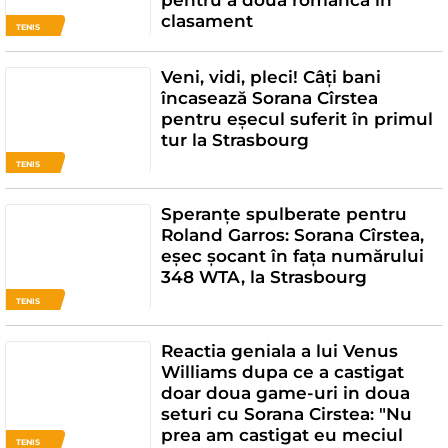
pentru a doua româncă în
clasament
TENIS
Veni, vidi, pleci! Câți bani
încasează Sorana Cîrstea
pentru eșecul suferit în primul
tur la Strasbourg
TENIS
Speranțe spulberate pentru
Roland Garros: Sorana Cîrstea,
eșec șocant în fața numărului
348 WTA, la Strasbourg
TENIS
Reactia geniala a lui Venus
Williams dupa ce a castigat
doar doua game-uri in doua
seturi cu Sorana Cirstea: "Nu
prea am castigat eu meciul
TENIS