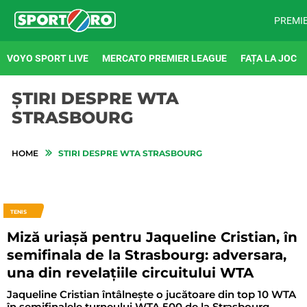
PREMI
VOYO SPORT LIVE
MERCATO PREMIER LEAGUE
FAȚA LA JOC
ȘTIRI DESPRE WTA
STRASBOURG
HOME
STIRI DESPRE WTA STRASBOURG
TENIS
Miză uriașă pentru Jaqueline Cristian, în
semifinala de la Strasbourg: adversara,
una din revelațiile circuitului WTA
Jaqueline Cristian întâlnește o jucătoare din top 10 WTA
în semifinalele turneului WTA 500 de la Strasbourg,