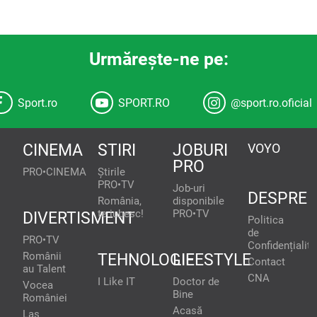
Urmăreşte-ne pe:
Sport.ro
SPORT.RO
@sport.ro.oficial
CINEMA
STIRI
JOBURI
VOYO
PRO
PRO•CINEMA
Știrile
PRO•TV
Job-uri
DESPRE
România,
disponibile
te iubesc!
PRO•TV
DIVERTISMENT
Politica
de
PRO•TV
Confidențialita
Românii
TEHNOLOGIE
LIFESTYLE
Contact
au Talent
CNA
I Like IT
Doctor de
Vocea
Bine
României
Acasă
Las