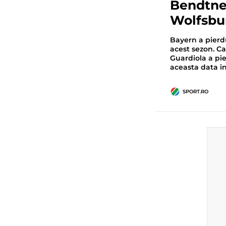
Bendtner
Wolfsbu
Bayern a pierdu
acest sezon. Ca
Guardiola a pi
aceasta data in
SPORT.RO