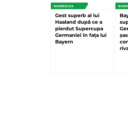
BUNDESLIGA
BUND
Gest superb al lui
Bay
Haaland după ce a
su
pierdut Supercupa
Ger
Germaniei în fața lui
șas
Bayern
con
riv