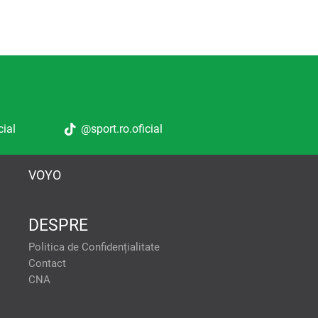
cial
@sport.ro.oficial
VOYO
DESPRE
tele pentru a oferi:
Politica de Confidențialitate
formanței reclamelor. Stocarea
Contact
tilizarea profilurilor pentru
CNA
lor de conținut personalizat.
onalizate. Crearea profilurilor
ACCEPT TOATE
ței conținutului. Înțelegerea
se diferite. Utilizarea de date