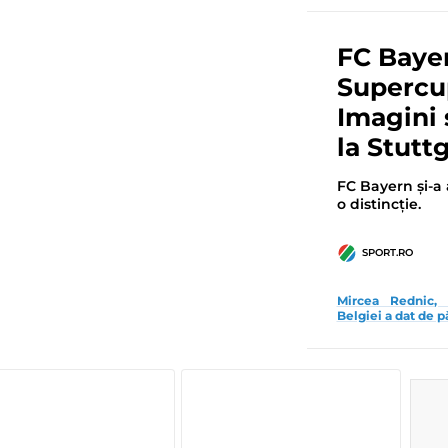
FC Bayer
Supercu
Imagini 
la Stutt
FC Bayern și-a
o distincție.
SPORT.RO
Mircea Rednic, 
Belgiei a dat de 