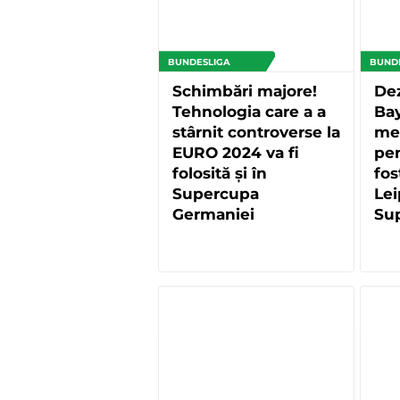
BUNDESLIGA
BUND
Schimbări majore!
Dez
Tehnologia care a a
Ba
stârnit controverse la
me
EURO 2024 va fi
pen
folosită și în
fos
Supercupa
Lei
Germaniei
Su