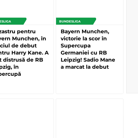
ESLIGA
BUNDESLIGA
astru pentru
Bayern Munchen,
yern Munchen, în
victorie la scor în
ciul de debut
Supercupa
tru Harry Kane. A
Germaniei cu RB
t distrusă de RB
Leipzig! Sadio Mane
pzig, în
a marcat la debut
percupă