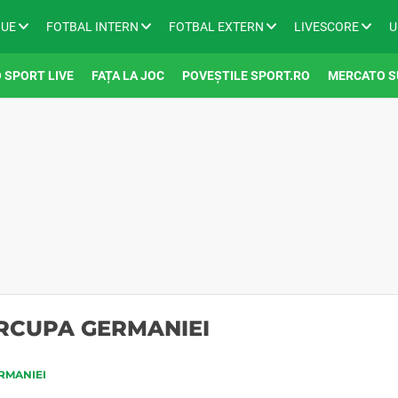
GUE
FOTBAL INTERN
FOTBAL EXTERN
LIVESCORE
U
 SPORT LIVE
FAȚA LA JOC
POVEȘTILE SPORT.RO
MERCATO S
ERCUPA GERMANIEI
RMANIEI