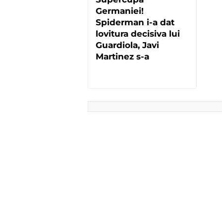
Germaniei!
Spiderman i-a dat
lovitura decisiva lui
Guardiola, Javi
Martinez s-a
accidentat grav!
Borussia Dortmund
2-0 Bayern Munchen