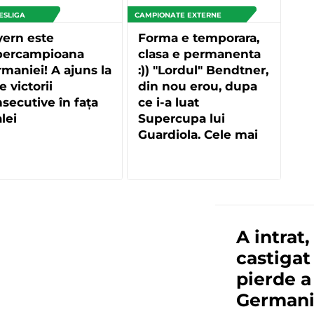
ESLIGA
CAMPIONATE EXTERNE
ern este
Forma e temporara,
percampioana
clasa e permanenta
maniei! A ajuns la
:)) "Lordul" Bendtner,
e victorii
din nou erou, dupa
secutive în fața
ce i-a luat
alei
Supercupa lui
Guardiola. Cele mai
tari "meme-uri"
facute de fani
A intrat,
castigat
pierde 
Germanie