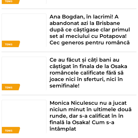
TENIS
Ana Bogdan, în lacrimi! A
abandonat azi la Brisbane
după ce câștigase clar primul
set al meciului cu Potapova!
Cec generos pentru româncă
TENIS
Ce au făcut și câți bani au
câștigat în finala de la Osaka
româncele calificate fără să
joace nici în sferturi, nici în
semifinale!
TENIS
Monica Niculescu nu a jucat
niciun minut în ultimele două
runde, dar s-a calificat în în
finală la Osaka! Cum s-a
întâmplat
TENIS