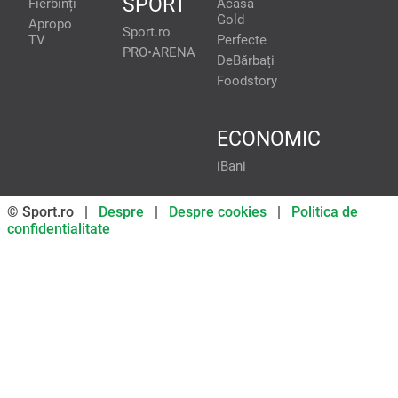
SPORT
Fierbinți
Acasă
Gold
Apropo
Sport.ro
TV
Perfecte
PRO•ARENA
DeBărbați
Foodstory
ECONOMIC
iBani
© Sport.ro |
Despre
|
Despre cookies
|
Politica de
confidentialitate
Don’t miss out on our news and
updates! Enable push
notifications
SUBSCRIBE
NOT NOW
UNSUBSCRIBE