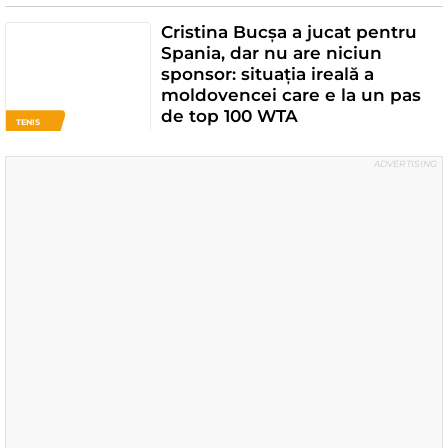
Cristina Bucșa a jucat pentru
Spania, dar nu are niciun
sponsor: situația ireală a
moldovencei care e la un pas
de top 100 WTA
TENIS