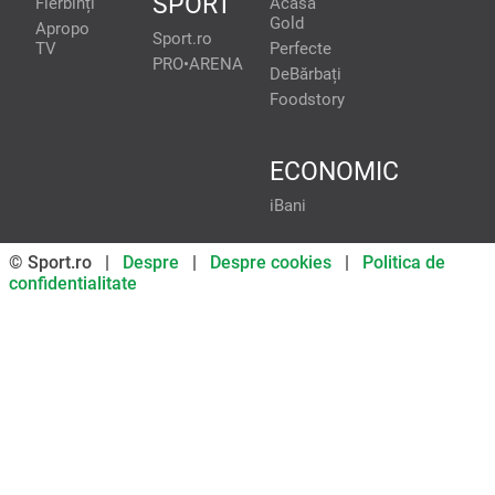
SPORT
Fierbinți
Acasă
Gold
Apropo
Sport.ro
TV
Perfecte
PRO•ARENA
DeBărbați
Foodstory
ECONOMIC
iBani
© Sport.ro |
Despre
|
Despre cookies
|
Politica de
confidentialitate
Don’t miss out on our news and
updates! Enable push
notifications
SUBSCRIBE
NOT NOW
UNSUBSCRIBE