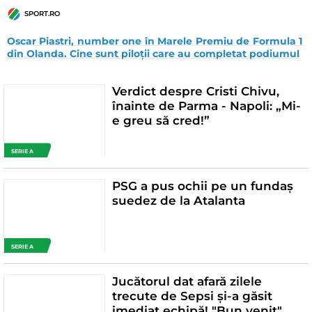
SPORT.RO
Oscar Piastri, number one în Marele Premiu de Formula 1 
din Olanda. Cine sunt piloții care au completat podiumul
Verdict despre Cristi Chivu,
înainte de Parma - Napoli: „Mi-
e greu să cred!”
SERIE A
PSG a pus ochii pe un fundaș
suedez de la Atalanta
SERIE A
Jucătorul dat afară zilele
trecute de Sepsi și-a găsit
imediat echipă! "Bun venit"