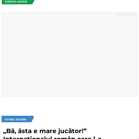
EUROPA LEAGUE
FOTBAL EXTERN
„Bă, ăsta e mare jucător!”
Internaționalul român care l-a