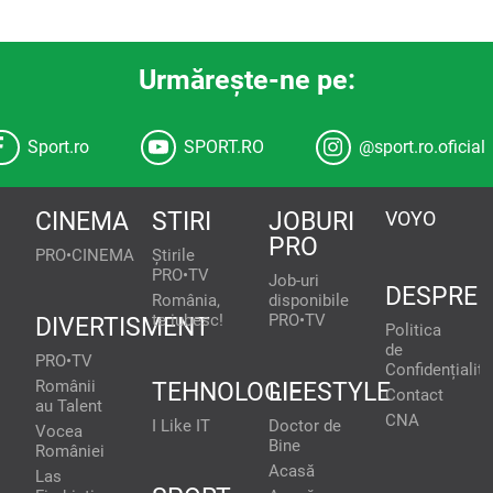
Urmăreşte-ne pe:
Sport.ro
SPORT.RO
@sport.ro.oficial
CINEMA
STIRI
JOBURI
VOYO
PRO
PRO•CINEMA
Știrile
PRO•TV
Job-uri
DESPRE
România,
disponibile
te iubesc!
PRO•TV
DIVERTISMENT
Politica
de
PRO•TV
Confidențialita
Românii
TEHNOLOGIE
LIFESTYLE
Contact
au Talent
CNA
I Like IT
Doctor de
Vocea
Bine
României
Acasă
Las