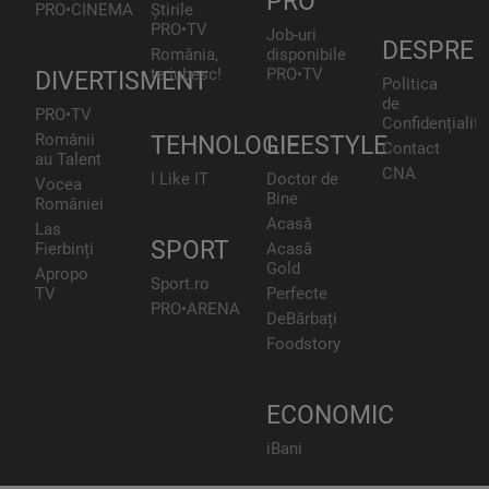
PRO
PRO•CINEMA
Știrile
PRO•TV
Job-uri
DESPRE
România,
disponibile
te iubesc!
PRO•TV
DIVERTISMENT
Politica
de
PRO•TV
Confidențialita
Românii
TEHNOLOGIE
LIFESTYLE
Contact
au Talent
CNA
I Like IT
Doctor de
Vocea
Bine
României
Acasă
Las
SPORT
Fierbinți
Acasă
Gold
Apropo
Sport.ro
TV
Perfecte
PRO•ARENA
DeBărbați
Foodstory
ECONOMIC
iBani