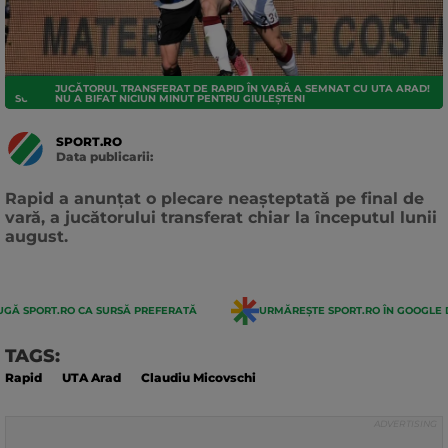
JUCĂTORUL TRANSFERAT DE RAPID ÎN VARĂ A SEMNAT CU UTA ARAD!
SUPERLIGA
NU A BIFAT NICIUN MINUT PENTRU GIULEȘTENI
SPORT.RO
Data publicarii:
Data
actualizarii:
Rapid a anunțat o plecare neașteptată pe final de
vară, a jucătorului transferat chiar la începutul lunii
august.
GĂ SPORT.RO CA SURSĂ PREFERATĂ
URMĂREȘTE SPORT.RO ÎN GOOGLE 
TAGS:
Rapid
UTA Arad
Claudiu Micovschi