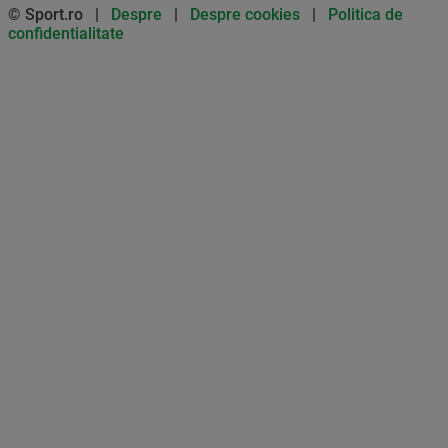
© Sport.ro |
Despre
|
Despre cookies
|
Politica de
confidentialitate
Don’t miss out on our news and
updates! Enable push
notifications
SUBSCRIBE
NOT NOW
UNSUBSCRIBE