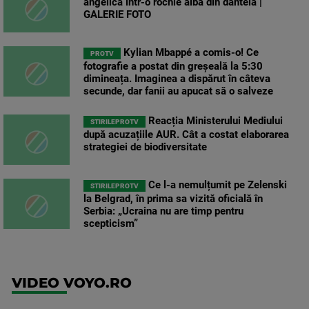
angelică într-o rochie albă din dantelă |
GALERIE FOTO
Kylian Mbappé a comis-o! Ce
PROTV
fotografie a postat din greșeală la 5:30
dimineața. Imaginea a dispărut în câteva
secunde, dar fanii au apucat să o salveze
Reacția Ministerului Mediului
STIRILEPROTV
după acuzațiile AUR. Cât a costat elaborarea
strategiei de biodiversitate
Ce l-a nemulțumit pe Zelenski
STIRILEPROTV
la Belgrad, în prima sa vizită oficială în
Serbia: „Ucraina nu are timp pentru
scepticism”
VIDEO VOYO.RO