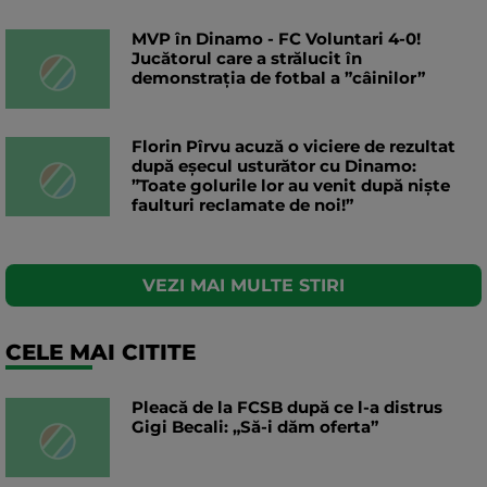
MVP în Dinamo - FC Voluntari 4-0!
Jucătorul care a strălucit în
demonstrația de fotbal a ”câinilor”
Florin Pîrvu acuză o viciere de rezultat
după eșecul usturător cu Dinamo:
”Toate golurile lor au venit după niște
faulturi reclamate de noi!”
VEZI MAI MULTE STIRI
CELE MAI CITITE
Pleacă de la FCSB după ce l-a distrus
Gigi Becali: „Să-i dăm oferta”