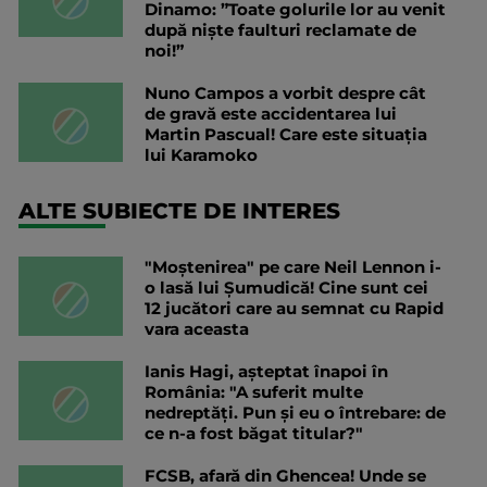
Dinamo: ”Toate golurile lor au venit
după niște faulturi reclamate de
noi!”
Nuno Campos a vorbit despre cât
de gravă este accidentarea lui
Martin Pascual! Care este situația
lui Karamoko
ALTE SUBIECTE DE INTERES
"Moștenirea" pe care Neil Lennon i-
o lasă lui Șumudică! Cine sunt cei
12 jucători care au semnat cu Rapid
vara aceasta
Ianis Hagi, așteptat înapoi în
România: "A suferit multe
nedreptăți. Pun și eu o întrebare: de
ce n-a fost băgat titular?"
FCSB, afară din Ghencea! Unde se