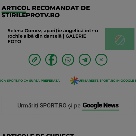
ARTICOL RECOMANDAT DE
STIRILEPROTV.RO
Selena Gomez, apariție angelică într-o
rochie albă din dantelă | GALERIE
FOTO
GĂ SPORT.RO CA SURSĂ PREFERATĂ
URMĂREȘTE SPORT.RO ÎN GOOGLE 
Google News
Urmăriți SPORT.RO și pe