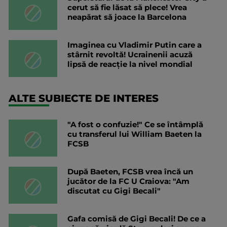
cerut să fie lăsat să plece! Vrea
neapărat să joace la Barcelona
Imaginea cu Vladimir Putin care a
stârnit revoltă! Ucrainenii acuză
lipsă de reacție la nivel mondial
ALTE SUBIECTE DE INTERES
"A fost o confuzie!" Ce se întâmplă
cu transferul lui William Baeten la
FCSB
După Baeten, FCSB vrea încă un
jucător de la FC U Craiova: "Am
discutat cu Gigi Becali"
Gafa comisă de Gigi Becali! De ce a