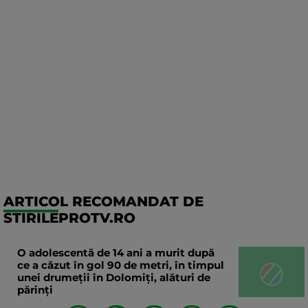
ARTICOL RECOMANDAT DE
STIRILEPROTV.RO
O adolescentă de 14 ani a murit după
ce a căzut în gol 90 de metri, în timpul
unei drumeții în Dolomiți, alături de
părinți