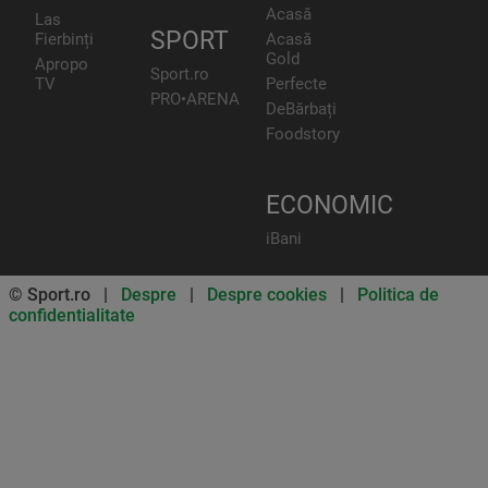
Acasă
Las
SPORT
Fierbinți
Acasă
Gold
Apropo
Sport.ro
TV
Perfecte
PRO•ARENA
DeBărbați
Foodstory
ECONOMIC
iBani
© Sport.ro |
Despre
|
Despre cookies
|
Politica de
confidentialitate
Don’t miss out on our news and
updates! Enable push
notifications
SUBSCRIBE
NOT NOW