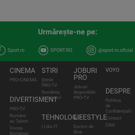
Urmăreşte-ne pe:
Sport.ro
SPORT.RO
@sport.ro.oficial
CINEMA
STIRI
JOBURI
VOYO
PRO
PRO•CINEMA
Știrile
PRO•TV
Job-uri
DESPRE
România,
disponibile
te iubesc!
PRO•TV
DIVERTISMENT
Politica
de
PRO•TV
Confidențialita
Românii
TEHNOLOGIE
LIFESTYLE
Contact
au Talent
CNA
I Like IT
Doctor de
Vocea
Bine
României