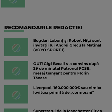
RECOMANDARILE REDACTIEI
Bogdan Lobonț și Robert Niță sunt
invitații lui Andrei Grecu la Matinal
(VOYO SPORT 1)
OUT! Gigi Becali s-a convins după
29 de minute! Patronul FCSB,
mesaj tranșant pentru Florin
Tănase
Liverpool, 160.000.000€ sau nimic:
lovitura primită de „cormorani”
Superstarul de la Manchester City a