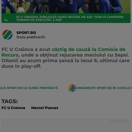
FC U CRAIOVA JUBILEAZĂ DUPĂ DECIZIA DE AZI: "VOM FI CAMPIONI!
SUPERLIGA
TERMEN DE EXECUȚIE: 3 ANI"
SPORT.RO
Data publicarii:
Data
actualizarii:
FC U Craiova a avut
câștig de cauză la Comisia de
Recurs
, unde a obținut rejucarea meciului cu Sepsi.
Oltenii au acum prima șansă la locul 6, ultimul care
duce în play-off.
GĂ SPORT.RO CA SURSĂ PREFERATĂ
URMĂREȘTE SPORT.RO ÎN GOOGLE 
TAGS:
FC U Craiova
Marcel Puscas