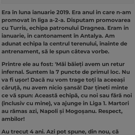
Era în luna ianuarie 2019. Era anul in care n-am
promovat în liga a-2-a. Disputam promovarea
cu Turris, echipa patronului Dragnea. Eram in
ianuarie, in cantonament în Antalya. Am
adunat echipa la centrul terenului, înainte de
antrenament, să le spun câteva vorbe.
Printre ele au fost: 'Măi băieți avem un retur
infernal. Suntem la 7 puncte de primul loc. Nu
va fi ușor! Dacă nu vom trage toți la aceeași
căruță, nu avem nicio șansă! Dar țineti minte
ce vă spun: Această echipă, cu noi sau fără noi
(inclusiv cu mine), va ajunge in Liga 1. Martori
au rămas azi, Napoli și Mogoșanu. Respect,
ambilor!
Au trecut 4 ani. Azi pot spune, din nou, că