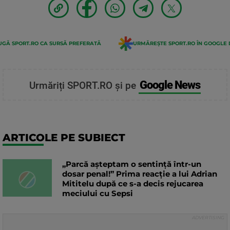
GĂ SPORT.RO CA SURSĂ PREFERATĂ
URMĂREȘTE SPORT.RO ÎN GOOGLE 
Google News
Urmăriți SPORT.RO și pe
ARTICOLE PE SUBIECT
„Parcă așteptam o sentință într-un
dosar penal!” Prima reacție a lui Adrian
Mititelu după ce s-a decis rejucarea
meciului cu Sepsi