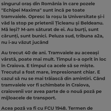
singurul oraș din România în care pozele
"Echipei Maxima" sunt incă pe toate
tramvaiele. Opresc la roșu la Universitate și-i
văd la stop pe prietenii Țicleanu și Beldeanu.
Mă leși? M-am săturat de ei. Au burți, sunt
cărunți, sunt bunici. Peluza sud, tribuna a2a,
nu i-au văzut jucând
Au trecut 40 de ani. Tramvaiele au aceeași
vârstă, poate mai mult. Timpul s-a oprit în loc
în Craiova. E timpul ca acele să se miște.
Trecutul a fost mare, impresionant chiar. E
cazul să nu se mai trăiască din amintiri. Când
tramvaiele vor fi schimbate in Craiova,
craiovenii vor avea parte de o nouă poză pe
mijloacele de transport.
Acea poză va fi cu FCU 1948. Termen de