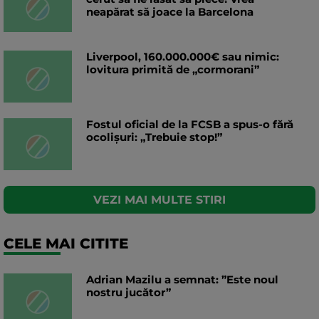
neapărat să joace la Barcelona
Liverpool, 160.000.000€ sau nimic:
lovitura primită de „cormorani”
Fostul oficial de la FCSB a spus-o fără
ocolișuri: „Trebuie stop!”
VEZI MAI MULTE STIRI
CELE MAI CITITE
Adrian Mazilu a semnat: ”Este noul
nostru jucător”