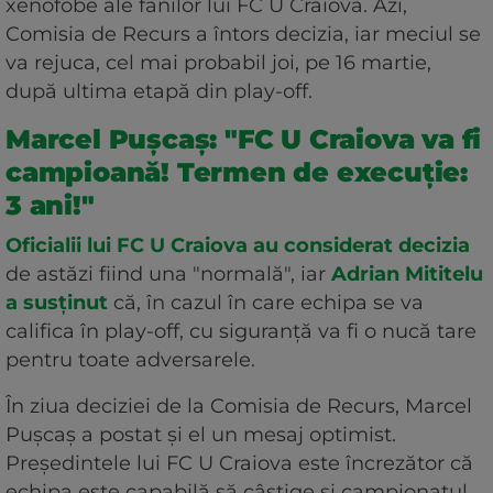
xenofobe ale fanilor lui FC U Craiova. Azi,
Comisia de Recurs a întors decizia, iar meciul se
va rejuca, cel mai probabil joi, pe 16 martie,
după ultima etapă din play-off.
Marcel Pușcaș: "FC U Craiova va fi
campioană! Termen de execuție:
3 ani!"
Oficialii lui FC U Craiova au considerat decizia
de astăzi fiind una "normală", iar
Adrian Mititelu
a susținut
că, în cazul în care echipa se va
califica în play-off, cu siguranță va fi o nucă tare
pentru toate adversarele.
În ziua deciziei de la Comisia de Recurs, Marcel
Pușcaș a postat și el un mesaj optimist.
Președintele lui FC U Craiova este încrezător că
echipa este capabilă să câștige și campionatul