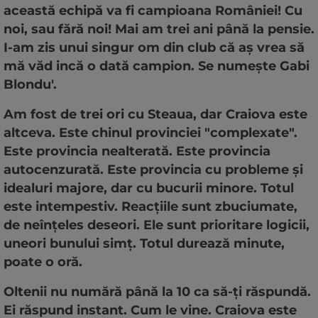
această echipă va fi campioana României! Cu
noi, sau fără noi! Mai am trei ani până la pensie.
I-am zis unui singur om din club că aș vrea să
mă văd incă o dată campion. Se numește Gabi
Blondu'.
Am fost de trei ori cu Steaua, dar Craiova este
altceva. Este chinul provinciei "complexate".
Este provincia nealterată. Este provincia
autocenzurată. Este provincia cu probleme și
idealuri majore, dar cu bucurii minore. Totul
este intempestiv. Reacțiile sunt zbuciumate,
de neînțeles deseori. Ele sunt prioritare logicii,
uneori bunului simț. Totul durează minute,
poate o oră.
Oltenii nu numără până la 10 ca să-ți răspundă.
Ei răspund instant. Cum le vine. Craiova este