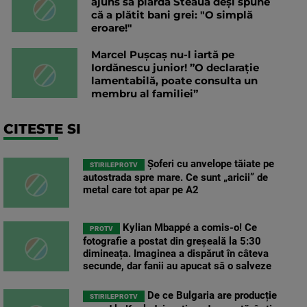
ajuns să piardă Steaua deși spune
că a plătit bani grei: "O simplă
eroare!"
Marcel Pușcaș nu-l iartă pe
Iordănescu junior! ”O declarație
lamentabilă, poate consulta un
membru al familiei”
CITESTE SI
Șoferi cu anvelope tăiate pe
STIRILEPROTV
autostrada spre mare. Ce sunt „aricii” de
metal care tot apar pe A2
Kylian Mbappé a comis-o! Ce
PROTV
fotografie a postat din greșeală la 5:30
dimineața. Imaginea a dispărut în câteva
secunde, dar fanii au apucat să o salveze
De ce Bulgaria are producție
STIRILEPROTV