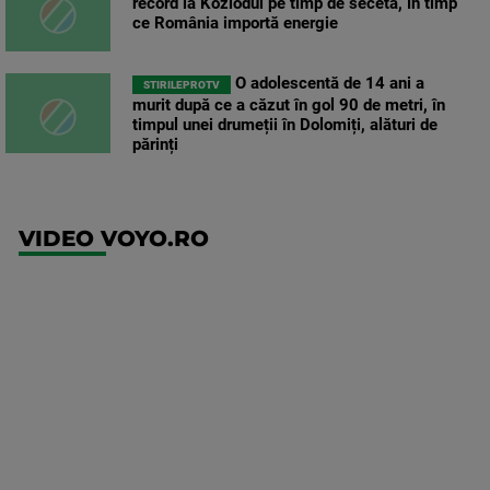
record la Kozlodui pe timp de secetă, în timp
ce România importă energie
O adolescentă de 14 ani a
STIRILEPROTV
murit după ce a căzut în gol 90 de metri, în
timpul unei drumeții în Dolomiți, alături de
părinți
VIDEO VOYO.RO
UFC
(RO)
UFC
Fight
Night: