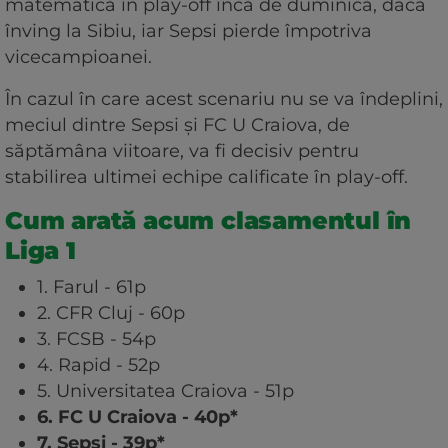
matematică în play-off încă de duminică, dacă
înving la Sibiu, iar Sepsi pierde împotriva
vicecampioanei.
În cazul în care acest scenariu nu se va îndeplini,
meciul dintre Sepsi și FC U Craiova, de
săptămâna viitoare, va fi decisiv pentru
stabilirea ultimei echipe calificate în play-off.
Cum arată acum clasamentul în
Liga 1
1. Farul - 61p
2. CFR Cluj - 60p
3. FCSB - 54p
4. Rapid - 52p
5. Universitatea Craiova - 51p
6. FC U Craiova - 40p*
7. Sepsi - 39p*