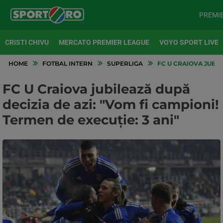
PREMI
CRISTI CHIVU
MERCATO PREMIER LEAGUE
VOYO SPORT LIVE
HOME
FOTBAL INTERN
SUPERLIGA
FC U CRAIOVA JUBILE
FC U Craiova jubilează după
decizia de azi: "Vom fi campioni!
Termen de execuție: 3 ani"