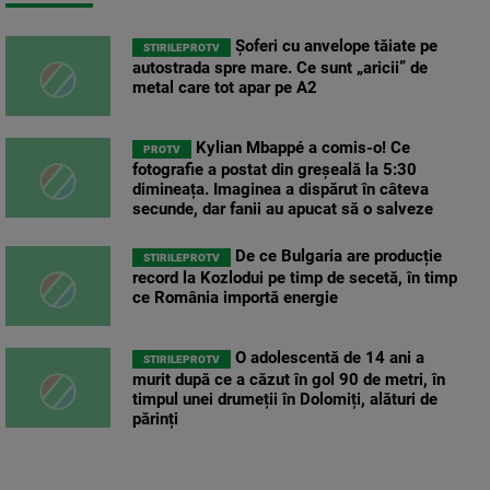
Șoferi cu anvelope tăiate pe
STIRILEPROTV
autostrada spre mare. Ce sunt „aricii” de
metal care tot apar pe A2
Kylian Mbappé a comis-o! Ce
PROTV
fotografie a postat din greșeală la 5:30
dimineața. Imaginea a dispărut în câteva
secunde, dar fanii au apucat să o salveze
De ce Bulgaria are producție
STIRILEPROTV
record la Kozlodui pe timp de secetă, în timp
ce România importă energie
O adolescentă de 14 ani a
STIRILEPROTV
murit după ce a căzut în gol 90 de metri, în
timpul unei drumeții în Dolomiți, alături de
părinți