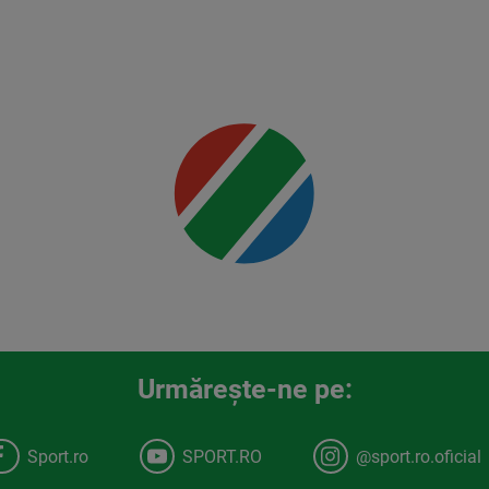
Jr.
Mai multe
detalii
00:00
Urmăreşte-ne pe:
Sport.ro
SPORT.RO
@sport.ro.oficial