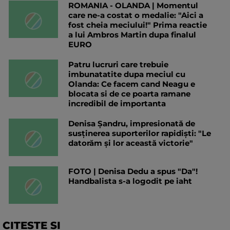
ROMANIA - OLANDA | Momentul
care ne-a costat o medalie: "Aici a
fost cheia meciului!" Prima reactie
a lui Ambros Martin dupa finalul
EURO
Patru lucruri care trebuie
imbunatatite dupa meciul cu
Olanda: Ce facem cand Neagu e
blocata si de ce poarta ramane
incredibil de importanta
Denisa Șandru, impresionată de
susținerea suporterilor rapidiști: "Le
datorăm și lor această victorie"
FOTO | Denisa Dedu a spus "Da"!
Handbalista s-a logodit pe iaht
CITESTE SI