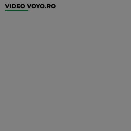
VIDEO VOYO.RO
UFC
(RO)
UFC
Fight
Night:
Gamrot
vs
Salkilld
Mai multe
UFC
detalii