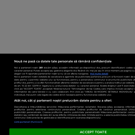
Nouă ne pasă ca datele tale personale să rămână confidențiale
Noi și partenerii noștri
201
stocăm și/sau accesăm informații pe dispozitivul dvs., precum identificatorii cookie 
caracter personal. Puteți accepta sau gestiona alegerile dvs. făcând clic mai jos sau în orice moment, pe pagina cu 
alegeri vor fi raportate partenerilor noștri și nu vă vor afecta navigarea.
Mai multe detalii
Noi si partenerii nostri (retelele de socializare si agentiile de publicitate partenere, precum si furnizorii nostri de
date pentru a permite website-ului sa functioneze, pentru a personaliza continutul si anunturile publicitare afis
profilul dvs., pentru a va oferi functionalitati aferente retelelor de socializare si pentru a analiza traficul pe websit
de art. 15-22 din GDPR in legatura cu prelucrarea datelor cu caracter personal. Aceste drepturi pot fi exercitat
click pe “ACCEPT TOATE”, acceptati folosirea tuturor Tehnologiilor de tip Cookie, care implica inclusiv acceptul d
informatiilor de catre Vendor-ii cu care colaboram. Prin click pe “VREAU SA MODIFIC SETARILE INDIVIDUAL” p
individual, mai putin cele legate de cookie strict necesare pentru functionarea website-ului.
Atât noi, cât și partenerii noștri prelucrăm datele pentru a oferi:
Dezvoltarea și îmbunătățirea serviciilor. Măsurarea performanței reclamelor. Stocarea și/sau accesarea informații
profilurilor pentru selectarea conținutului personalizat. Crearea profilurilor de conținut personalizat. Utiliz
publicității personalizate. Crearea profilurilor pentru publicitate personalizată. Măsurarea performanței conțin
statistici sau combinații de date din surse diferite. Utilizarea de date limitate pentru a selecta publicitatea. Utiliz
conținutul. Date precise de geolocație și identificarea prin scanarea dispozitivului.
Listă parteneri (furnizori)
ACCEPT TOATE