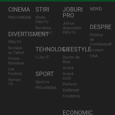
CINEMA
STIRI
JOBURI
VOYO
PRO
PRO•CINEMA
Știrile
PRO•TV
Job-uri
DESPRE
România,
disponibile
te iubesc!
PRO•TV
DIVERTISMENT
Politica
de
PRO•TV
Confidențialita
Românii
TEHNOLOGIE
LIFESTYLE
Contact
au Talent
CNA
I Like IT
Doctor de
Vocea
Bine
României
Acasă
Las
SPORT
Fierbinți
Acasă
Gold
Apropo
Sport.ro
TV
Perfecte
PRO•ARENA
DeBărbați
Foodstory
ECONOMIC