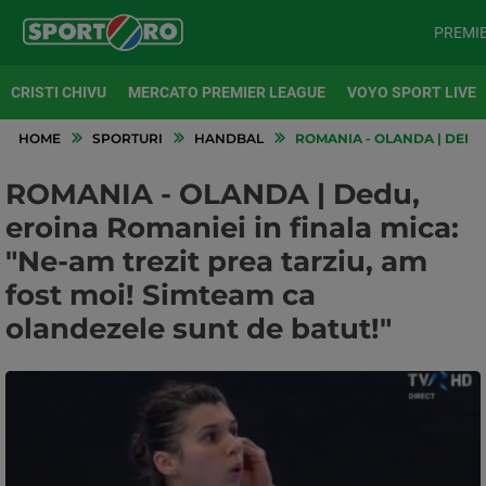
PREMI
CRISTI CHIVU
MERCATO PREMIER LEAGUE
VOYO SPORT LIVE
HOME
SPORTURI
HANDBAL
ROMANIA - OLANDA | DEDU,
ROMANIA - OLANDA | Dedu,
eroina Romaniei in finala mica:
"Ne-am trezit prea tarziu, am
fost moi! Simteam ca
olandezele sunt de batut!"