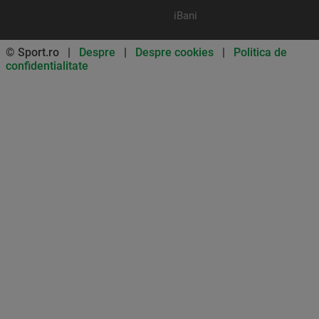
iBani
© Sport.ro |
Despre
|
Despre cookies
|
Politica de
confidentialitate
Don’t miss out on our news and
updates! Enable push
notifications
SUBSCRIBE
NOT NOW
UNSUBSCRIBE