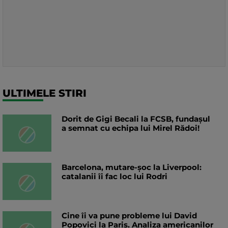
ULTIMELE STIRI
Dorit de Gigi Becali la FCSB, fundașul
a semnat cu echipa lui Mirel Rădoi!
Barcelona, mutare-șoc la Liverpool:
catalanii îi fac loc lui Rodri
Cine îi va pune probleme lui David
Popovici la Paris. Analiza americanilor