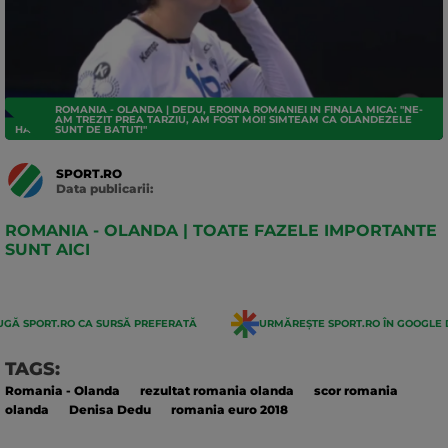
ROMANIA - OLANDA | DEDU, EROINA ROMANIEI IN FINALA MICA: "NE-
AM TREZIT PREA TARZIU, AM FOST MOI! SIMTEAM CA OLANDEZELE
HANDBAL
SUNT DE BATUT!"
SPORT.RO
Data publicarii:
Data
actualizarii:
ROMANIA - OLANDA | TOATE FAZELE IMPORTANTE
SUNT AICI
GĂ SPORT.RO CA SURSĂ PREFERATĂ
URMĂREȘTE SPORT.RO ÎN GOOGLE 
TAGS:
Romania - Olanda
rezultat romania olanda
scor romania
olanda
Denisa Dedu
romania euro 2018