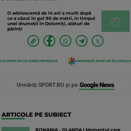
O adolescentă de 14 ani a murit după
ce a căzut în gol 90 de metri, în timpul
unei drumeții în Dolomiți, alături de
părinți
GĂ SPORT.RO CA SURSĂ PREFERATĂ
URMĂREȘTE SPORT.RO ÎN GOOGLE 
Google News
Urmăriți SPORT.RO și pe
ARTICOLE PE SUBIECT
ROMANIA - OLANDA | Momentul care