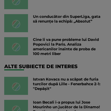
Un conducător din SuperLiga, gata
să renunțe la echipă: „Absolut”
Cine îi va pune probleme lui David
Popovici la Paris. Analiza
americanilor înainte de proba de
100 metri liber
ALTE SUBIECTE DE INTERES
Istvan Kovacs nu a scăpat de furia
turcilor după Lille - Fenerbahce 2-1:
"Depășit"
Ioan Becali i-a propus lui Jose
Mourinho un jucător de la Dinamo!