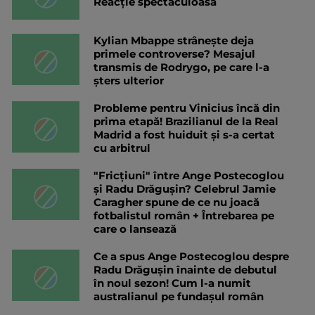
Reacție spectaculoasă
Kylian Mbappe strânește deja
primele controverse? Mesajul
transmis de Rodrygo, pe care l-a
șters ulterior
Probleme pentru Vinicius încă din
prima etapă! Brazilianul de la Real
Madrid a fost huiduit și s-a certat
cu arbitrul
"Fricțiuni" între Ange Postecoglou
și Radu Drăgușin? Celebrul Jamie
Caragher spune de ce nu joacă
fotbalistul român + Întrebarea pe
care o lansează
Ce a spus Ange Postecoglou despre
Radu Drăgușin înainte de debutul
în noul sezon! Cum l-a numit
australianul pe fundașul român