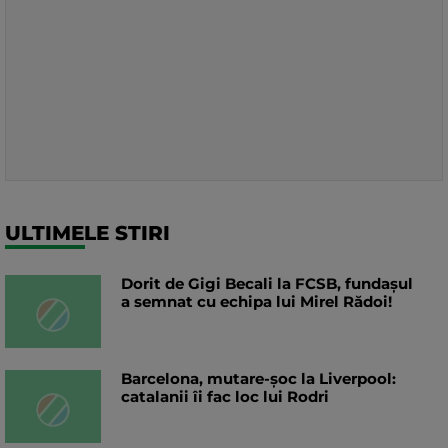
ULTIMELE STIRI
Dorit de Gigi Becali la FCSB, fundașul
a semnat cu echipa lui Mirel Rădoi!
Barcelona, mutare-șoc la Liverpool:
catalanii îi fac loc lui Rodri