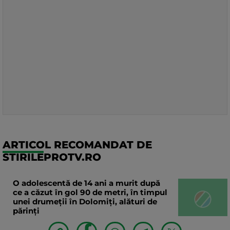
ARTICOL RECOMANDAT DE
STIRILEPROTV.RO
O adolescentă de 14 ani a murit după
ce a căzut în gol 90 de metri, în timpul
unei drumeții în Dolomiți, alături de
părinți