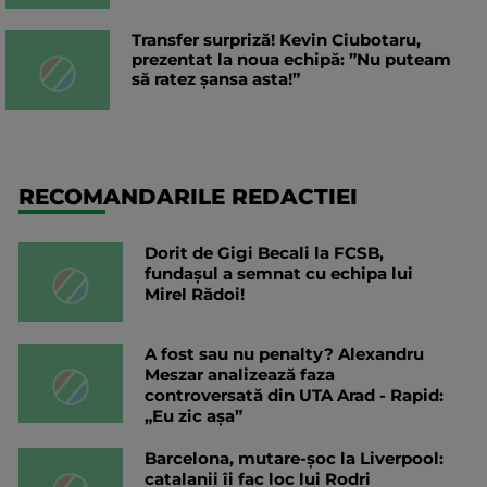
Transfer surpriză! Kevin Ciubotaru,
prezentat la noua echipă: ”Nu puteam
să ratez șansa asta!”
RECOMANDARILE REDACTIEI
Dorit de Gigi Becali la FCSB,
fundașul a semnat cu echipa lui
Mirel Rădoi!
A fost sau nu penalty? Alexandru
Meszar analizează faza
controversată din UTA Arad - Rapid:
„Eu zic așa”
Barcelona, mutare-șoc la Liverpool:
catalanii îi fac loc lui Rodri