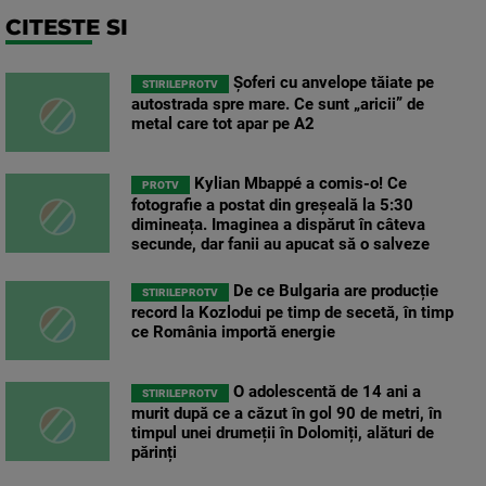
CITESTE SI
Șoferi cu anvelope tăiate pe
STIRILEPROTV
autostrada spre mare. Ce sunt „aricii” de
metal care tot apar pe A2
Kylian Mbappé a comis-o! Ce
PROTV
fotografie a postat din greșeală la 5:30
dimineața. Imaginea a dispărut în câteva
secunde, dar fanii au apucat să o salveze
De ce Bulgaria are producție
STIRILEPROTV
record la Kozlodui pe timp de secetă, în timp
ce România importă energie
O adolescentă de 14 ani a
STIRILEPROTV
murit după ce a căzut în gol 90 de metri, în
timpul unei drumeții în Dolomiți, alături de
părinți