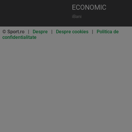
ECONOMIC
iBani
© Sport.ro |
Despre
|
Despre cookies
|
Politica de
confidentialitate
Don’t miss out on our news and
updates! Enable push
notifications
SUBSCRIBE
NOT NOW
UNSUBSCRIBE