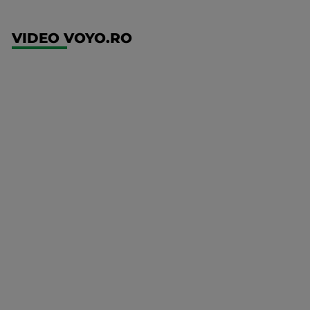
VIDEO VOYO.RO
UFC
(RO)
UFC
Fight
Night:
Gamrot
vs
Salkilld
Mai multe
UFC
detalii