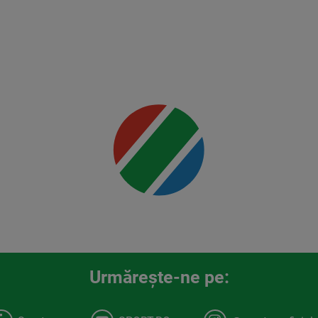
Rountree
Jr.
Mai multe
detalii
00:00
Urmăreşte-ne pe: