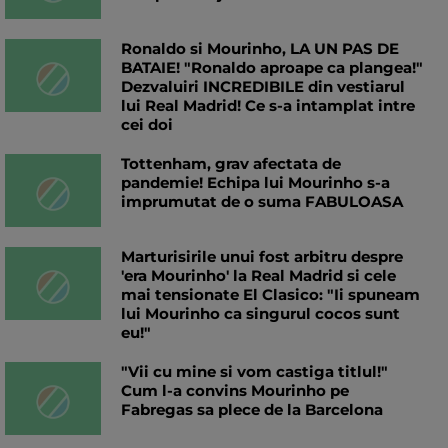
Ronaldo si Mourinho, LA UN PAS DE
BATAIE! "Ronaldo aproape ca plangea!"
Dezvaluiri INCREDIBILE din vestiarul
lui Real Madrid! Ce s-a intamplat intre
cei doi
Tottenham, grav afectata de
pandemie! Echipa lui Mourinho s-a
imprumutat de o suma FABULOASA
Marturisirile unui fost arbitru despre
'era Mourinho' la Real Madrid si cele
mai tensionate El Clasico: "Ii spuneam
lui Mourinho ca singurul cocos sunt
eu!"
"Vii cu mine si vom castiga titlul!"
Cum l-a convins Mourinho pe
Fabregas sa plece de la Barcelona