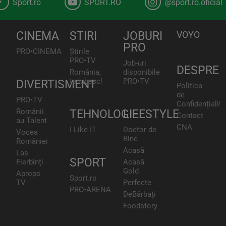
Sport.ro
SPORT.RO
@sport.ro.oficial
CINEMA
STIRI
JOBURI
VOYO
PRO
PRO•CINEMA
Știrile
PRO•TV
Job-uri
DESPRE
România,
disponibile
te iubesc!
PRO•TV
DIVERTISMENT
Politica
de
PRO•TV
Confidențialita
Românii
TEHNOLOGIE
LIFESTYLE
Contact
au Talent
CNA
I Like IT
Doctor de
Vocea
Bine
României
Acasă
Las
SPORT
Fierbinți
Acasă
Gold
Apropo
Sport.ro
TV
Perfecte
PRO•ARENA
DeBărbați
Foodstory