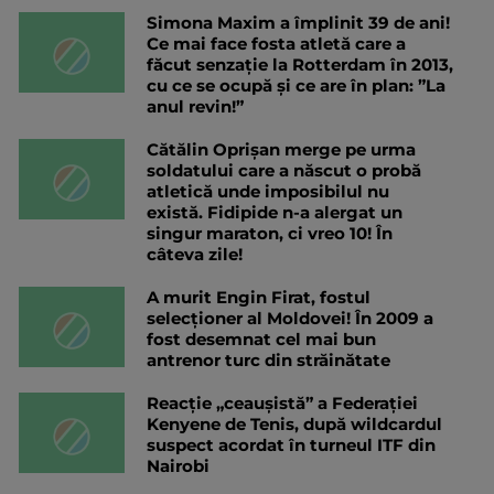
Simona Maxim a împlinit 39 de ani!
Ce mai face fosta atletă care a
făcut senzație la Rotterdam în 2013,
cu ce se ocupă și ce are în plan: ”La
anul revin!”
Cătălin Oprișan merge pe urma
soldatului care a născut o probă
atletică unde imposibilul nu
există. Fidipide n-a alergat un
singur maraton, ci vreo 10! În
câteva zile!
A murit Engin Firat, fostul
selecționer al Moldovei! În 2009 a
fost desemnat cel mai bun
antrenor turc din străinătate
Reacție „ceaușistă” a Federației
Kenyene de Tenis, după wildcardul
suspect acordat în turneul ITF din
Nairobi