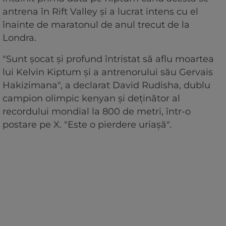
antrena în Rift Valley şi a lucrat intens cu el
înainte de maratonul de anul trecut de la
Londra.
"Sunt şocat şi profund întristat să aflu moartea
lui Kelvin Kiptum şi a antrenorului său Gervais
Hakizimana", a declarat David Rudisha, dublu
campion olimpic kenyan şi deţinător al
recordului mondial la 800 de metri, într-o
postare pe X. "Este o pierdere uriaşă".