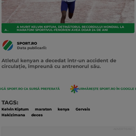
A MURIT KELVIN KIPTUM, DEȚINĂTORUL RECORDULUI MONDIAL LA
ATLETISM
MARATON! SPORTIVUL-FENOMEN AVEA DOAR 24 DE ANI
SPORT.RO
Data publicarii:
Data
actualizarii:
Atletul kenyan a decedat într-un accident de
circulație, împreună cu antrenorul său.
GĂ SPORT.RO CA SURSĂ PREFERATĂ
URMĂREȘTE SPORT.RO ÎN GOOGLE 
TAGS:
Kelvin Kiptum
maraton
kenya
Gervais
Hakizimana
deces