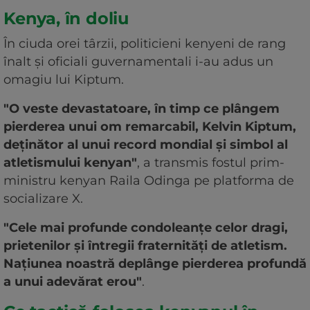
Kenya, în doliu
În ciuda orei târzii, politicieni kenyeni de rang
înalt şi oficiali guvernamentali i-au adus un
omagiu lui Kiptum.
"O veste devastatoare, în timp ce plângem
pierderea unui om remarcabil, Kelvin Kiptum,
deţinător al unui record mondial şi simbol al
atletismului kenyan"
, a transmis fostul prim-
ministru kenyan Raila Odinga pe platforma de
socializare X.
"Cele mai profunde condoleanţe celor dragi,
prietenilor şi întregii fraternităţi de atletism.
Naţiunea noastră deplânge pierderea profundă
a unui adevărat erou"
.