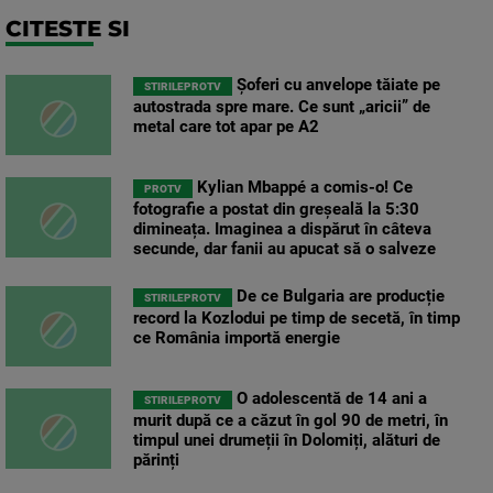
CITESTE SI
Șoferi cu anvelope tăiate pe
STIRILEPROTV
autostrada spre mare. Ce sunt „aricii” de
metal care tot apar pe A2
Kylian Mbappé a comis-o! Ce
PROTV
fotografie a postat din greșeală la 5:30
dimineața. Imaginea a dispărut în câteva
secunde, dar fanii au apucat să o salveze
De ce Bulgaria are producție
STIRILEPROTV
record la Kozlodui pe timp de secetă, în timp
ce România importă energie
O adolescentă de 14 ani a
STIRILEPROTV
murit după ce a căzut în gol 90 de metri, în
timpul unei drumeții în Dolomiți, alături de
părinți