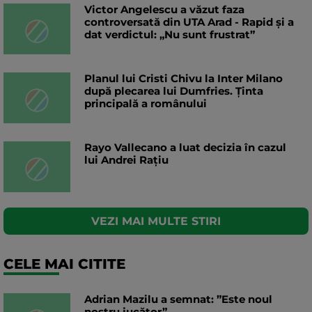
Victor Angelescu a văzut faza
controversată din UTA Arad - Rapid și a
dat verdictul: „Nu sunt frustrat”
Planul lui Cristi Chivu la Inter Milano
după plecarea lui Dumfries. Ținta
principală a românului
Rayo Vallecano a luat decizia în cazul
lui Andrei Rațiu
VEZI MAI MULTE STIRI
CELE MAI CITITE
Adrian Mazilu a semnat: ”Este noul
nostru jucător”