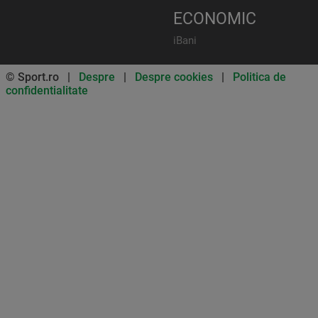
ECONOMIC
iBani
© Sport.ro |
Despre
|
Despre cookies
|
Politica de
confidentialitate
Don’t miss out on our news and
updates! Enable push
notifications
SUBSCRIBE
NOT NOW
UNSUBSCRIBE