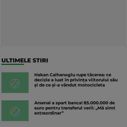
ULTIMELE STIRI
Hakan Calhanoglu rupe tăcerea: ce
decizie a luat în privința viitorului său
și de ce și-a vândut motocicleta
Arsenal a spart banca! 85.000.000 de
euro pentru transferul verii: „Mă simt
extraordinar”