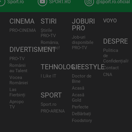
Sport.ro
SPORT.RO
@sport.ro.oficial
CINEMA
STIRI
JOBURI
VOYO
PRO
PRO•CINEMA
Știrile
PRO•TV
Job-uri
DESPRE
România,
disponibile
te iubesc!
PRO•TV
DIVERTISMENT
Politica
de
PRO•TV
Confidențialita
Românii
TEHNOLOGIE
LIFESTYLE
Contact
au Talent
CNA
I Like IT
Doctor de
Vocea
Bine
României
Acasă
Las
SPORT
Fierbinți
Acasă
Gold
Apropo
Sport.ro
TV
Perfecte
PRO•ARENA
DeBărbați
Foodstory