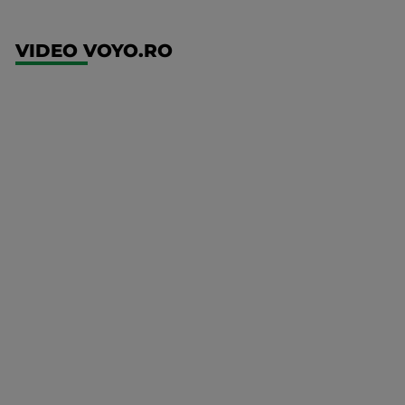
VIDEO VOYO.RO
UFC
(RO)
UFC
Fight
Night:
Gamrot
vs
Salkilld
Mai multe
UFC
detalii