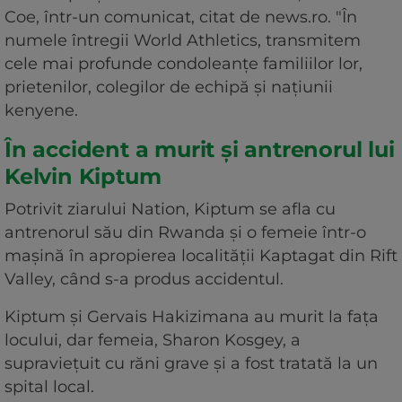
Coe, într-un comunicat, citat de news.ro. "În
numele întregii World Athletics, transmitem
cele mai profunde condoleanţe familiilor lor,
prietenilor, colegilor de echipă şi naţiunii
kenyene.
În accident a murit și antrenorul lui
Kelvin Kiptum
Potrivit ziarului Nation, Kiptum se afla cu
antrenorul său din Rwanda şi o femeie într-o
maşină în apropierea localităţii Kaptagat din Rift
Valley, când s-a produs accidentul.
Kiptum şi Gervais Hakizimana au murit la faţa
locului, dar femeia, Sharon Kosgey, a
supravieţuit cu răni grave şi a fost tratată la un
spital local.