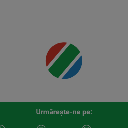
Rountree
Jr.
Mai multe
detalii
00:00
Urmăreşte-ne pe: