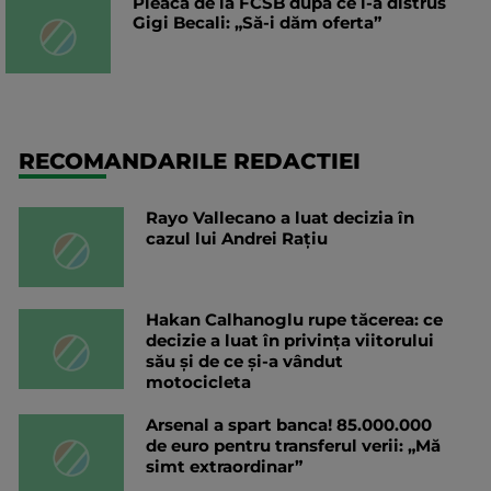
Pleacă de la FCSB după ce l-a distrus
Gigi Becali: „Să-i dăm oferta”
RECOMANDARILE REDACTIEI
Rayo Vallecano a luat decizia în
cazul lui Andrei Rațiu
Hakan Calhanoglu rupe tăcerea: ce
decizie a luat în privința viitorului
său și de ce și-a vândut
motocicleta
Arsenal a spart banca! 85.000.000
de euro pentru transferul verii: „Mă
simt extraordinar”