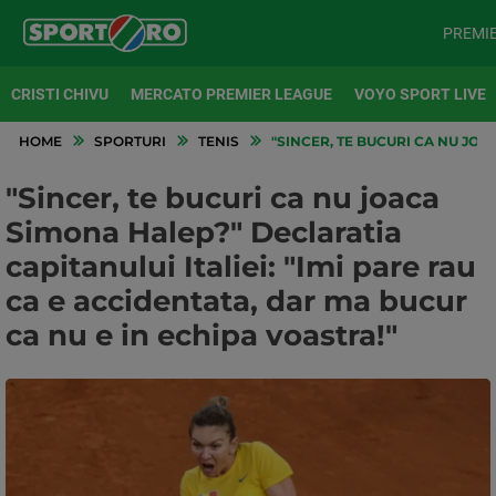
PREMI
CRISTI CHIVU
MERCATO PREMIER LEAGUE
VOYO SPORT LIVE
HOME
SPORTURI
TENIS
"SINCER, TE BUCURI CA NU JOA
"Sincer, te bucuri ca nu joaca
Simona Halep?" Declaratia
capitanului Italiei: "Imi pare rau
ca e accidentata, dar ma bucur
ca nu e in echipa voastra!"