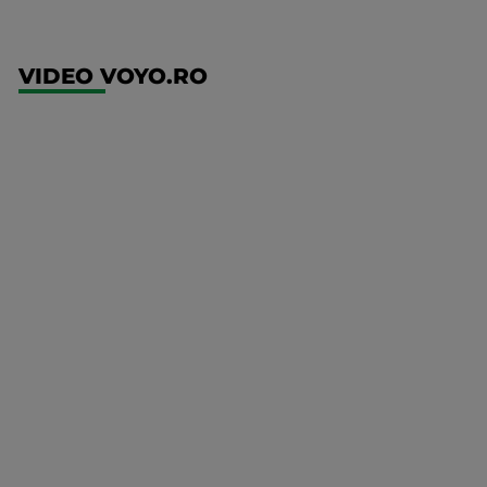
VIDEO VOYO.RO
UFC
(EN)
UFC
Fight
Night:
Gamrot
vs
Salkilld
Mai multe