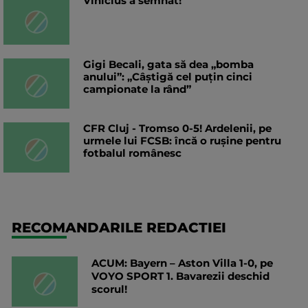
Vinicius a semnat!
Gigi Becali, gata să dea „bomba
anului”: „Câștigă cel puțin cinci
campionate la rând”
CFR Cluj - Tromso 0-5! Ardelenii, pe
urmele lui FCSB: încă o rușine pentru
fotbalul românesc
RECOMANDARILE REDACTIEI
ACUM: Bayern – Aston Villa 1-0, pe
VOYO SPORT 1. Bavarezii deschid
scorul!