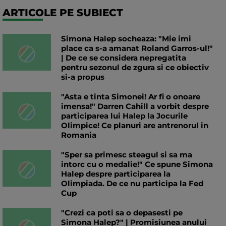
ARTICOLE PE SUBIECT
Simona Halep socheaza: "Mie imi
place ca s-a amanat Roland Garros-ul!"
| De ce se considera nepregatita
pentru sezonul de zgura si ce obiectiv
si-a propus
"Asta e tinta Simonei! Ar fi o onoare
imensa!" Darren Cahill a vorbit despre
participarea lui Halep la Jocurile
Olimpice! Ce planuri are antrenorul in
Romania
"Sper sa primesc steagul si sa ma
intorc cu o medalie!" Ce spune Simona
Halep despre participarea la
Olimpiada. De ce nu participa la Fed
Cup
"Crezi ca poti sa o depasesti pe
Simona Halep?" | Promisiunea anului