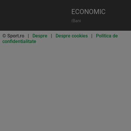
ECONOMIC
iBani
© Sport.ro |
Despre
|
Despre cookies
|
Politica de
confidentialitate
Don’t miss out on our news and
updates! Enable push
notifications
SUBSCRIBE
NOT NOW
UNSUBSCRIBE