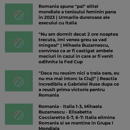
Romania spune "pa!" elitei
mondiale a tenisului feminin pana
in 2023 | Urmarile dureroase ale
esecului cu Italia
"Nu am dormit decat 2 ore noaptea
trecuta, imi venea greu sa vad
mingea!" | Mihaela Buzarnescu,
convinsa ca ar fi castigat ambele
meciuri in cazul in care ar fi venit
odihnita la Fed Cup
"Daca nu reusim nici a treia oara, eu
nu ma mai intorc la Cluj!" | Reactia
incredibila a Gabrielei Ruse dupa ce
a reusit prima victorie pentru
Romania
Romania - Italia 1-3, Mihaela
Buzarnescu - Elisabetta
Cocciaretto 5-7, 6-7: Italia elimina
Romania si se mentine in Grupa I
Mondiala