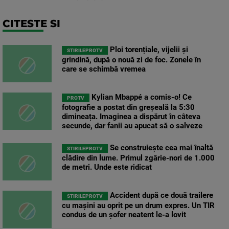
CITESTE SI
Ploi torențiale, vijelii și
STIRILEPROTV
grindină, după o nouă zi de foc. Zonele în
care se schimbă vremea
Kylian Mbappé a comis-o! Ce
PROTV
fotografie a postat din greșeală la 5:30
dimineața. Imaginea a dispărut în câteva
secunde, dar fanii au apucat să o salveze
Se construiește cea mai înaltă
STIRILEPROTV
clădire din lume. Primul zgârie-nori de 1.000
de metri. Unde este ridicat
Accident după ce două trailere
STIRILEPROTV
cu mașini au oprit pe un drum expres. Un TIR
condus de un șofer neatent le-a lovit