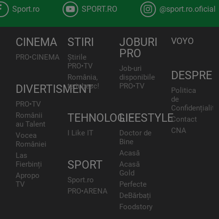
Sport.ro
SPORT.RO
@sport.ro.oficial
CINEMA
STIRI
JOBURI
VOYO
PRO
PRO•CINEMA
Știrile
PRO•TV
Job-uri
DESPRE
România,
disponibile
te iubesc!
PRO•TV
DIVERTISMENT
Politica
de
PRO•TV
Confidențialita
Românii
TEHNOLOGIE
LIFESTYLE
Contact
au Talent
CNA
I Like IT
Doctor de
Vocea
Bine
României
Acasă
Las
SPORT
Fierbinți
Acasă
Gold
Apropo
Sport.ro
TV
Perfecte
PRO•ARENA
DeBărbați
Foodstory