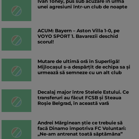
Ivan Toney, pus sub acuzare în urma
unei agresiuni într-un club de noapte
ACUM: Bayern – Aston Villa 1-0, pe
VOYO SPORT 1. Bavarezii deschid
scorul!
Mutare de ultimă oră în Superligă!
Mijlocașul s-a despărțit de echipa sa și
urmează să semneze cu un alt club
Decalaj major între Stelele Estului. Ce
transferuri au făcut FCSB și Steaua
Roșie Belgrad, în această vară
Andrei Mărginean știe ce trebuie să
facă Dinamo împotriva FC Voluntari:
„Ne-am antrenat toată săptămâna”