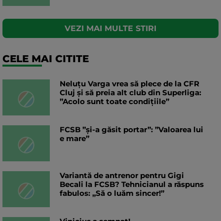
VEZI MAI MULTE STIRI
CELE MAI CITITE
Neluțu Varga vrea să plece de la CFR
Cluj și să preia alt club din Superliga:
”Acolo sunt toate condițiile”
FCSB ”și-a găsit portar”: ”Valoarea lui
e mare”
Variantă de antrenor pentru Gigi
Becali la FCSB? Tehnicianul a răspuns
fabulos: „Să o luăm sincer!”