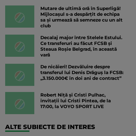
Mutare de ultimă oră în Superligă!
Mijlocașul s-a despărțit de echipa
sa și urmează să semneze cu un alt
club
Decalaj major între Stelele Estului.
Ce transferuri au făcut FCSB și
Steaua Roșie Belgrad, în această
vară
De nicăieri! Dezvăluire despre
transferul lui Denis Drăguș la FCSB:
„3.150.000€ în doi ani de contract”
Robert Niță și Cristi Pulhac,
invitații lui Cristi Pintea, de la
17:00, la VOYO SPORT LIVE
ALTE SUBIECTE DE INTERES