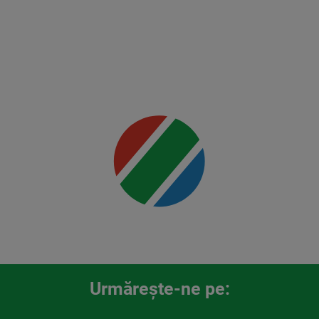
Mai multe
detalii
00:00
Urmăreşte-ne pe: