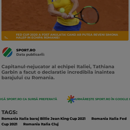
FED CUP 2020 A FOST ANULATA! CAND AR PUTEA REVENI SIMONA
TENIS
HALEP IN ECHIPA ROMANIEI
SPORT.RO
Data publicarii:
Data
actualizarii:
Capitanul-nejucator al echipei Italiei, Tathiana
Garbin a facut o declaratie incredibila inaintea
barajului cu Romania.
GĂ SPORT.RO CA SURSĂ PREFERATĂ
URMĂREȘTE SPORT.RO ÎN GOOGLE 
TAGS:
Romania Italia baraj Billie Jean King Cup 2021
Romania Italia Fed
Cup 2021
Romania Italia Cluj