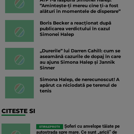
”Aminteşte-ţi mereu cine ţi-a fost
alături în momentele de disperare”
Boris Becker a reacționat după
publicarea verdictului în cazul
Simonei Halep
„Durerile” lui Darren Cahill: cum se
aseamănă cazurile de dopaj în care
au ajuns Simona Halep și Jannik
Sinner
Simona Halep, de nerecunoscut! A
apărut ca niciodată pe terenul de
tenis
CITESTE SI
Șoferi cu anvelope tăiate pe
STIRILEPROTV
autostrada spre mare. Ce sunt „aricii” de