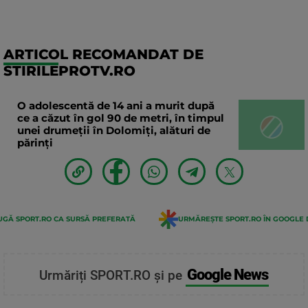
ARTICOL RECOMANDAT DE
STIRILEPROTV.RO
O adolescentă de 14 ani a murit după
ce a căzut în gol 90 de metri, în timpul
unei drumeții în Dolomiți, alături de
părinți
GĂ SPORT.RO CA SURSĂ PREFERATĂ
URMĂREȘTE SPORT.RO ÎN GOOGLE 
Google News
Urmăriți SPORT.RO și pe