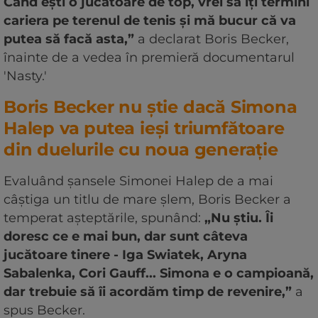
Când ești o jucătoare de top, vrei să îți termini
cariera pe terenul de tenis și mă bucur că va
putea să facă asta,”
a declarat Boris Becker,
înainte de a vedea în premieră documentarul
'Nasty.'
Boris Becker nu știe dacă Simona
Halep va putea ieși triumfătoare
din duelurile cu noua generație
Evaluând șansele Simonei Halep de a mai
câștiga un titlu de mare șlem, Boris Becker a
temperat așteptările, spunând:
„Nu știu. Îi
doresc ce e mai bun, dar sunt câteva
jucătoare tinere - Iga Swiatek, Aryna
Sabalenka, Cori Gauff...
Simona e o campioană,
dar trebuie să îi acordăm timp de revenire,”
a
spus Becker.