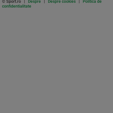
© Sport.ro |
Despre
|
Despre cookies
|
Politica de
confidentialitate
Don’t miss out on our news and
updates! Enable push
notifications
SUBSCRIBE
NOT NOW
UNSUBSCRIBE