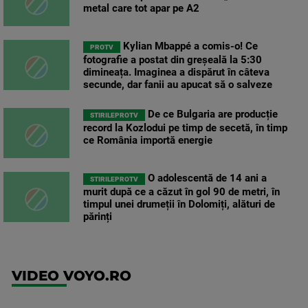
metal care tot apar pe A2
Kylian Mbappé a comis-o! Ce
PROTV
fotografie a postat din greșeală la 5:30
dimineața. Imaginea a dispărut în câteva
secunde, dar fanii au apucat să o salveze
De ce Bulgaria are producție
STIRILEPROTV
record la Kozlodui pe timp de secetă, în timp
ce România importă energie
O adolescentă de 14 ani a
STIRILEPROTV
murit după ce a căzut în gol 90 de metri, în
timpul unei drumeții în Dolomiți, alături de
părinți
VIDEO VOYO.RO