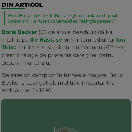
DIN ARTICOL
Boris Becker, despre Ilie Năstase: „Era încântător de privit.
Uneori, nici Ilie nu știa ce urma să se întâmple pe teren.”
Boris Becker
(56 de ani) a dezvăluit că l-a
întâlnit pe
Ilie Năstase
prin intermediul lui
Ion
Țiriac
, iar între el și primul număr unu ATP s-a
creat o relație de prietenie care ține, patru
decenii mai târziu.
De șase ori campion în turneele majore, Boris
Becker a câștigat ultimul titlu important la
Melbourne, în 1996.