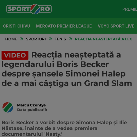
PREMI
CRISTI CHIVU
MERCATO PREMIER LEAGUE
VOYO SPORT LIVE
HOME
SPORTURI
TENIS
REACȚIA NEAȘTEPTATĂ A LEGEN
Reacția neașteptată a
VIDEO
legendarului Boris Becker
despre șansele Simonei Halep
de a mai câștiga un Grand Slam
Marcu Czentye
Data publicarii:
Data
actualizarii:
Boris Becker a vorbit despre Simona Halep și Ilie
Năstase, înainte de a vedea premiera
documentarului 'Nasty.'