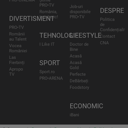
PRO•TV
Job-uri
DESPRE
România,
disponibile
te iubesc!
PRO•TV
DIVERTISMENT
Politica
de
PRO•TV
Confidențialita
Românii
TEHNOLOGIE
LIFESTYLE
Contact
au Talent
CNA
I Like IT
Doctor de
Vocea
Bine
României
Acasă
Las
SPORT
Fierbinți
Acasă
Gold
Apropo
Sport.ro
TV
Perfecte
PRO•ARENA
DeBărbați
Foodstory
ECONOMIC
iBani