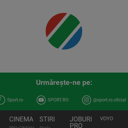
Mai multe
detalii
00:00
Urmăreşte-ne pe:
Sport.ro
SPORT.RO
@sport.ro.oficial
CINEMA
STIRI
JOBURI
VOYO
PRO
PRO•CINEMA
Știrile