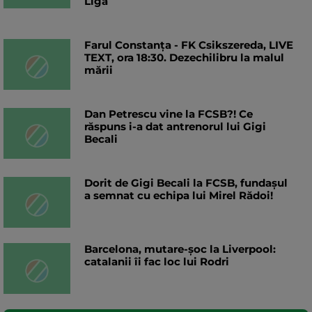
Liga
Farul Constanța - FK Csikszereda, LIVE
TEXT, ora 18:30. Dezechilibru la malul
mării
Dan Petrescu vine la FCSB?! Ce
răspuns i-a dat antrenorul lui Gigi
Becali
Dorit de Gigi Becali la FCSB, fundașul
a semnat cu echipa lui Mirel Rădoi!
Barcelona, mutare-șoc la Liverpool:
catalanii îi fac loc lui Rodri