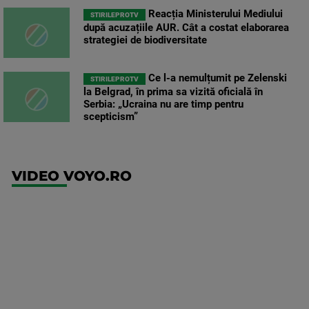
Reacția Ministerului Mediului
STIRILEPROTV
după acuzațiile AUR. Cât a costat elaborarea
strategiei de biodiversitate
Ce l-a nemulțumit pe Zelenski
STIRILEPROTV
la Belgrad, în prima sa vizită oficială în
Serbia: „Ucraina nu are timp pentru
scepticism”
VIDEO VOYO.RO
UFC
(RO)
UFC