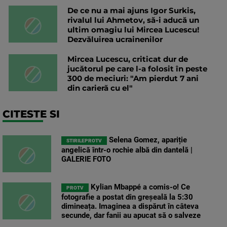
De ce nu a mai ajuns Igor Surkis,
rivalul lui Ahmetov, să-i aducă un
ultim omagiu lui Mircea Lucescu!
Dezvăluirea ucrainenilor
Mircea Lucescu, criticat dur de
jucătorul pe care l-a folosit în peste
300 de meciuri: "Am pierdut 7 ani
din carieră cu el"
CITESTE SI
Selena Gomez, apariție
STIRILEPROTV
angelică într-o rochie albă din dantelă |
GALERIE FOTO
Kylian Mbappé a comis-o! Ce
PROTV
fotografie a postat din greșeală la 5:30
dimineața. Imaginea a dispărut în câteva
secunde, dar fanii au apucat să o salveze