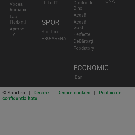
CNA
I Like IT
Doctor de
Vocea
Bine
României
Acasă
Las
SPORT
Fierbinți
Acasă
Gold
Apropo
Sport.ro
TV
Perfecte
PRO•ARENA
DeBărbați
Foodstory
ECONOMIC
iBani
© Sport.ro |
Despre
|
Despre cookies
|
Politica de
confidentialitate
Don’t miss out on our news and
updates! Enable push
notifications