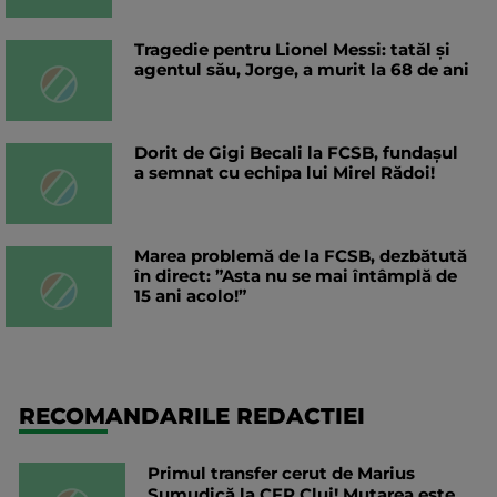
Tragedie pentru Lionel Messi: tatăl și
agentul său, Jorge, a murit la 68 de ani
Dorit de Gigi Becali la FCSB, fundașul
a semnat cu echipa lui Mirel Rădoi!
Marea problemă de la FCSB, dezbătută
în direct: ”Asta nu se mai întâmplă de
15 ani acolo!”
RECOMANDARILE REDACTIEI
Primul transfer cerut de Marius
Șumudică la CFR Cluj! Mutarea este