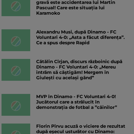
gravă este accidentarea lui Martin
Pascual! Care este situația lui
Karamoko
Alexandru Musi, după Dinamo - FC
Voluntari 4-0: „Asta a făcut diferența”.
Ce a spus despre Rapid
Cătălin Cîrjan, discurs războinic după
Dinamo - FC Voluntari 4-0: „Mereu
intrăm să câștigăm! Mergem în
Giulești cu același gând”
MVP în Dinamo - FC Voluntari 4-0!
Jucătorul care a strălucit în
demonstrația de fotbal a ”câinilor”
Florin Pîrvu acuză o viciere de rezultat
după eșecul usturător cu Dinamo: