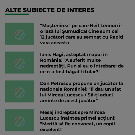
ALTE SUBIECTE DE INTERES
"Moștenirea" pe care Neil Lennon i-
o lasă lui Șumudică! Cine sunt cei
12 jucători care au semnat cu Rapid
vara aceasta
Ianis Hagi, așteptat înapoi în
România: "A suferit multe
nedreptăți. Pun și eu o întrebare: de
ce n-a fost băgat titular?"
Dan Petrescu propune un jucător la
naționala României: "Îi dau un sfat
lui Mircea Lucescu / Să-ți aduci
aminte de acest jucător"
Mesaj îndreptat spre Mircea
Lucescu înaintea primei acțiuni:
"Merită să fie convocat, un copil
excelent!"