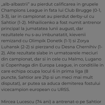
„alb-albastrii” au pierdut calificarea in grupele
Champions League in fata lui Club Brugge (0-1,
3-3), iar in campionat au pierdut derby-ul cu
Sahtior (1-2). Mihailicenko a fost numit antrenor
principal la jumatatea lunii august, dar
rezultatele nu s-au imbunatatit, kievenii
remizand cu Olimpik Donetk (1-1) si Zorya
Luhansk (2-2) si pierzand cu Desna Chernihiv (1-
2). Alte rezultate slabe in urmatoarele meciuri
din campionat, dar si in cele cu Malmo, Lugano
si Copenhaga din Europa League, in conditiile in
care echipa ocupa locul 6 in prima liga (8
puncte, Sahtior are 21p si un meci mai mult
disputat), ar putea sa aduca demiterea fostului
vicecampion european cu URSS.
Mircea Lucescu (74 ani) a antrenat-o pe Sahtior