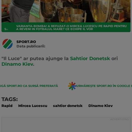
VARIANTA-BOMBA! A REFUZAT-O MIRCEA LUCESCU PE RAPID PENTRU
STRANIERI
A REVENI IN FOTBALUL MARE? CE ECHIPE IL VOR
SPORT.RO
Data publicarii:
Data
actualizarii:
"Il Luce" ar putea ajunge la
Sahtior Donetsk
ori
Dinamo Kiev
.
GĂ SPORT.RO CA SURSĂ PREFERATĂ
URMĂREȘTE SPORT.RO ÎN GOOGLE 
TAGS:
Rapid
Mircea Lucescu
sahtior donetsk
Dinamo Kiev