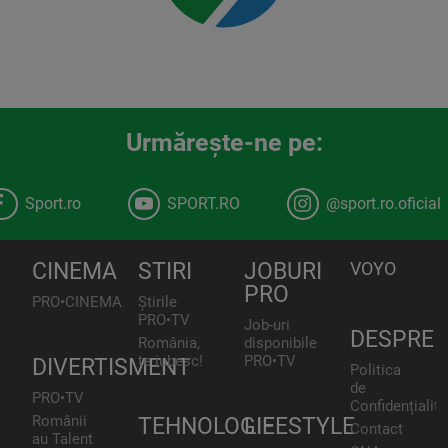
Urmăreşte-ne pe:
Sport.ro
SPORT.RO
@sport.ro.oficial
CINEMA
STIRI
JOBURI
VOYO
PRO
PRO•CINEMA
Știrile
PRO•TV
Job-uri
DESPRE
România,
disponibile
te iubesc!
PRO•TV
DIVERTISMENT
Politica
de
PRO•TV
Confidențialita
Românii
TEHNOLOGIE
LIFESTYLE
Contact
au Talent