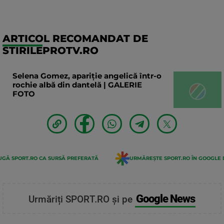
ARTICOL RECOMANDAT DE
STIRILEPROTV.RO
Selena Gomez, apariție angelică într-o
rochie albă din dantelă | GALERIE
FOTO
GĂ SPORT.RO CA SURSĂ PREFERATĂ
URMĂREȘTE SPORT.RO ÎN GOOGLE 
Google News
Urmăriți SPORT.RO și pe