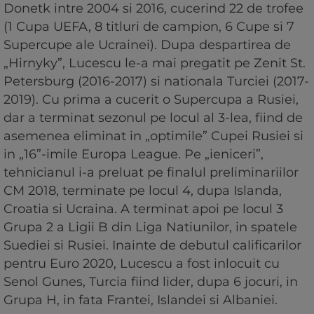
Donetk intre 2004 si 2016, cucerind 22 de trofee
(1 Cupa UEFA, 8 titluri de campion, 6 Cupe si 7
Supercupe ale Ucrainei). Dupa despartirea de
„Hirnyky”, Lucescu le-a mai pregatit pe Zenit St.
Petersburg (2016-2017) si nationala Turciei (2017-
2019). Cu prima a cucerit o Supercupa a Rusiei,
dar a terminat sezonul pe locul al 3-lea, fiind de
asemenea eliminat in „optimile” Cupei Rusiei si
in „16”-imile Europa League. Pe „ieniceri”,
tehnicianul i-a preluat pe finalul preliminariilor
CM 2018, terminate pe locul 4, dupa Islanda,
Croatia si Ucraina. A terminat apoi pe locul 3
Grupa 2 a Ligii B din Liga Natiunilor, in spatele
Suediei si Rusiei. Inainte de debutul calificarilor
pentru Euro 2020, Lucescu a fost inlocuit cu
Senol Gunes, Turcia fiind lider, dupa 6 jocuri, in
Grupa H, in fata Frantei, Islandei si Albaniei.