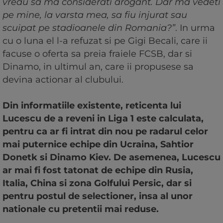
vreau sa ma considerati arogant. Dar ma vedeti
pe mine, la varsta mea, sa fiu injurat sau
scuipat pe stadioanele din Romania?”
. In urma
cu o luna el l-a refuzat si pe Gigi Becali, care ii
facuse o oferta sa preia fraiele FCSB, dar si
Dinamo, in ultimul an, care ii propusese sa
devina actionar al clubului.
Din informatiile existente, reticenta lui
Lucescu de a reveni in Liga 1 este calculata,
pentru ca ar fi intrat din nou pe radarul celor
mai puternice echipe din Ucraina, Sahtior
Donetk si Dinamo Kiev. De asemenea, Lucescu
ar mai fi fost tatonat de echipe din Rusia,
Italia, China si zona Golfului Persic, dar si
pentru postul de selectioner, insa al unor
nationale cu pretentii mai reduse.