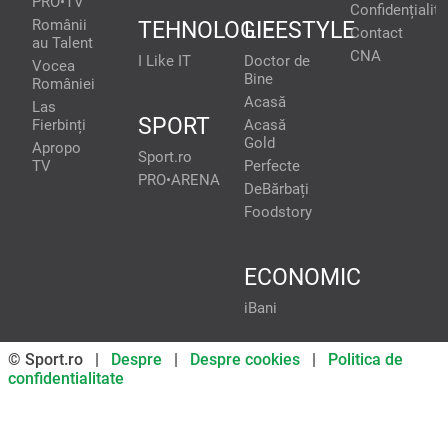
PRO•TV
Confidențialita
Românii
TEHNOLOGIE
LIFESTYLE
Contact
au Talent
CNA
I Like IT
Doctor de
Vocea
Bine
României
Acasă
Las
SPORT
Fierbinți
Acasă
Gold
Apropo
Sport.ro
TV
Perfecte
PRO•ARENA
DeBărbați
Foodstory
ECONOMIC
iBani
© Sport.ro |
Despre
|
Despre cookies
|
Politica de
confidentialitate
Don’t miss out on our news and
updates! Enable push