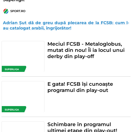
SPORT.RO
Adrian Șut dă de greu după plecarea de la FCSB: cum l-
au catalogat arabii, îngrijorător!
Meciul FCSB - Metaloglobus,
mutat din nou! Îi ia locul unui
derby din play-off
SUPERLIGA
E gata! FCSB își cunoaște
programul din play-out
SUPERLIGA
Schimbare în programul
ultimei etape din play-out!