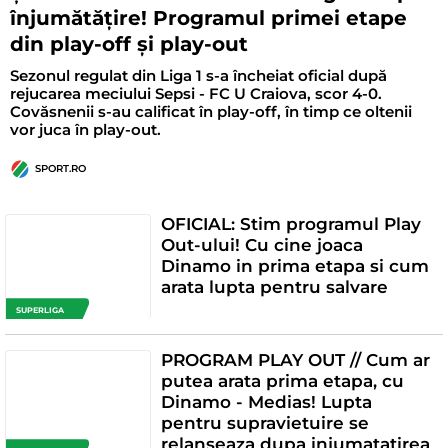
înjumătățire! Programul primei etape
din play-off și play-out
Sezonul regulat din Liga 1 s-a încheiat oficial după
rejucarea meciului Sepsi - FC U Craiova, scor 4-0.
Covăsnenii s-au calificat în play-off, în timp ce oltenii
vor juca în play-out.
SPORT.RO
OFICIAL: Stim programul Play
Out-ului! Cu cine joaca
Dinamo in prima etapa si cum
arata lupta pentru salvare
SUPERLIGA
PROGRAM PLAY OUT // Cum ar
putea arata prima etapa, cu
Dinamo - Medias! Lupta
pentru supravietuire se
relanseaza dupa injumatatirea