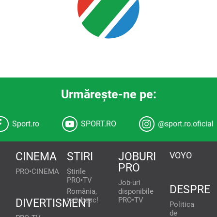
Urmăreşte-ne pe:
Sport.ro
SPORT.RO
@sport.ro.oficial
CINEMA
STIRI
JOBURI
VOYO
PRO
PRO•CINEMA
Știrile
PRO•TV
Job-uri
DESPRE
România,
disponibile
te iubesc!
PRO•TV
DIVERTISMENT
Politica
de