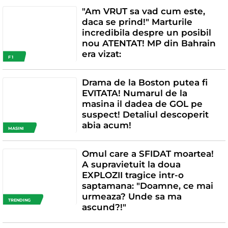
"Am VRUT sa vad cum este,
daca se prind!" Marturile
incredibila despre un posibil
nou ATENTAT! MP din Bahrain
era vizat:
F 1
Drama de la Boston putea fi
EVITATA! Numarul de la
masina il dadea de GOL pe
suspect! Detaliul descoperit
abia acum!
MASINI
Omul care a SFIDAT moartea!
A supravietuit la doua
EXPLOZII tragice intr-o
saptamana: "Doamne, ce mai
urmeaza? Unde sa ma
TRENDING
ascund?!"