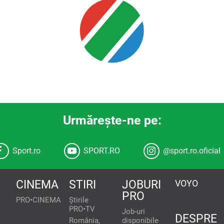
Urmăreşte-ne pe:
Sport.ro
SPORT.RO
@sport.ro.oficial
CINEMA
STIRI
JOBURI
VOYO
PRO
PRO•CINEMA
Știrile
PRO•TV
Job-uri
DESPRE
România,
disponibile