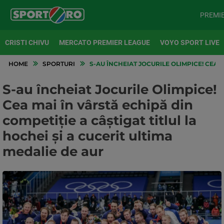
PREMI
CRISTI CHIVU
MERCATO PREMIER LEAGUE
VOYO SPORT LIVE
HOME
SPORTURI
S-AU ÎNCHEIAT JOCURILE OLIMPICE! CEA M
S-au încheiat Jocurile Olimpice!
Cea mai în vârstă echipă din
competiție a câștigat titlul la
hochei și a cucerit ultima
medalie de aur