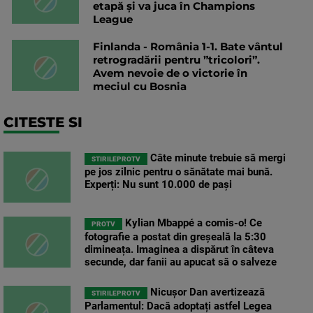
etapă și va juca în Champions
League
Finlanda - România 1-1. Bate vântul
retrogradării pentru ”tricolori”.
Avem nevoie de o victorie în
meciul cu Bosnia
CITESTE SI
Câte minute trebuie să mergi
STIRILEPROTV
pe jos zilnic pentru o sănătate mai bună.
Experți: Nu sunt 10.000 de pași
Kylian Mbappé a comis-o! Ce
PROTV
fotografie a postat din greșeală la 5:30
dimineața. Imaginea a dispărut în câteva
secunde, dar fanii au apucat să o salveze
Nicușor Dan avertizează
STIRILEPROTV
Parlamentul: Dacă adoptați astfel Legea