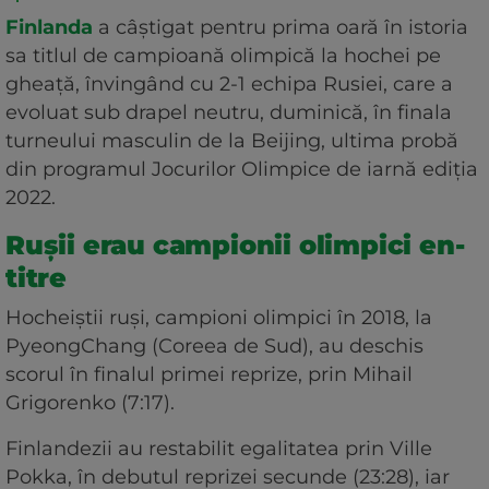
Finlanda
a câştigat pentru prima oară în istoria
sa titlul de campioană olimpică la hochei pe
gheaţă, învingând cu 2-1 echipa Rusiei, care a
evoluat sub drapel neutru, duminică, în finala
turneului masculin de la Beijing, ultima probă
din programul Jocurilor Olimpice de iarnă ediţia
2022.
Rușii erau campionii olimpici en-
titre
Hocheiştii ruşi, campioni olimpici în 2018, la
PyeongChang (Coreea de Sud), au deschis
scorul în finalul primei reprize, prin Mihail
Grigorenko (7:17).
Finlandezii au restabilit egalitatea prin Ville
Pokka, în debutul reprizei secunde (23:28), iar