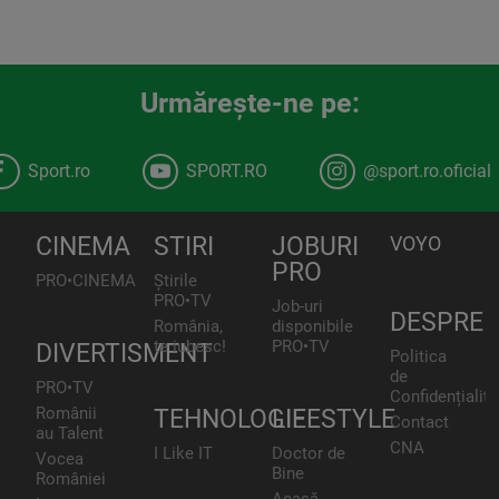
Urmăreşte-ne pe:
Sport.ro
SPORT.RO
@sport.ro.oficial
CINEMA
STIRI
JOBURI
VOYO
PRO
PRO•CINEMA
Știrile
PRO•TV
Job-uri
DESPRE
România,
disponibile
te iubesc!
PRO•TV
DIVERTISMENT
Politica
de
PRO•TV
Confidențialita
Românii
TEHNOLOGIE
LIFESTYLE
Contact
au Talent
CNA
I Like IT
Doctor de
Vocea
Bine
României
Acasă