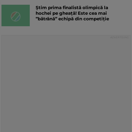
Știm prima finalistă olimpică la
hochei pe gheață! Este cea mai
”bătrână” echipă din competiție