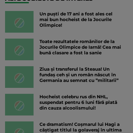
Un puști de 17 ani a fost ales cel
mai bun hocheist de la Jocurile
Olimpice!
Toate rezultatele românilor de la
Jocurile Olimpice de Iarnă! Cea mai
bună clasare a fost la sanie
Ziua și transferul la Steaua! Un
fundaș ceh și un român născut în
Germania au semnat cu ”militarii”
Hocheist celebru rus din NHL,
suspendat pentru 6 luni fără plată
din cauza alcoolismului!
Ce dramatism! Coșmarul lui Hagi a
câștigat titlul la golaveraj în ultima