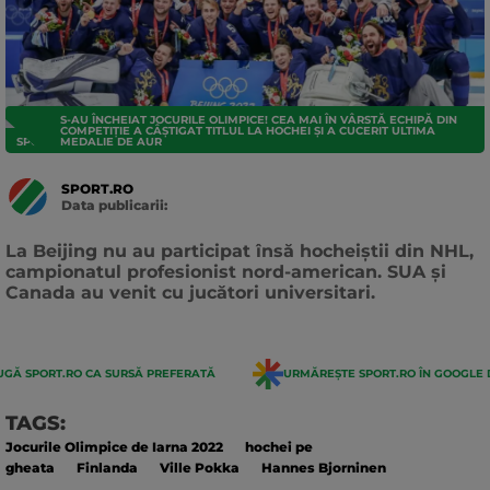
S-AU ÎNCHEIAT JOCURILE OLIMPICE! CEA MAI ÎN VÂRSTĂ ECHIPĂ DIN
COMPETIȚIE A CÂȘTIGAT TITLUL LA HOCHEI ȘI A CUCERIT ULTIMA
SPORTURI
MEDALIE DE AUR
SPORT.RO
Data publicarii:
Data
actualizarii:
La Beijing nu au participat însă hocheiștii din NHL,
campionatul profesionist nord-american. SUA și
Canada au venit cu jucători universitari.
GĂ SPORT.RO CA SURSĂ PREFERATĂ
URMĂREȘTE SPORT.RO ÎN GOOGLE 
TAGS:
Jocurile Olimpice de Iarna 2022
hochei pe
gheata
Finlanda
Ville Pokka
Hannes Bjorninen