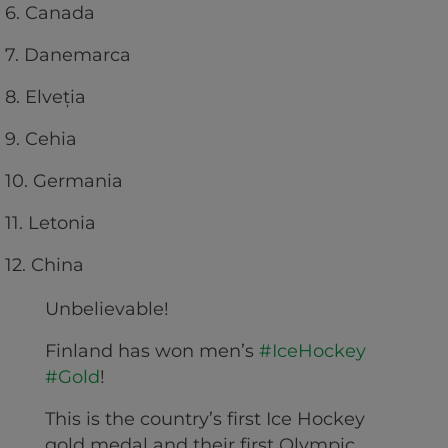
6. Canada
7. Danemarca
8. Elveţia
9. Cehia
10. Germania
11. Letonia
12. China
Unbelievable!
Finland has won men’s
#IceHockey
#Gold
!
This is the country’s first Ice Hockey
gold medal and their first Olympic