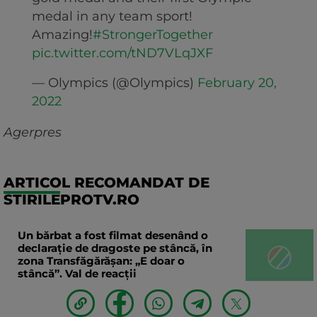
medal in any team sport!
Amazing!
#StrongerTogether
pic.twitter.com/tND7VLqJXF
— Olympics (@Olympics)
February 20,
2022
Agerpres
ARTICOL RECOMANDAT DE
STIRILEPROTV.RO
Un bărbat a fost filmat desenând o
declaraţie de dragoste pe stâncă, în
zona Transfăgărăşan: „E doar o
stâncă”. Val de reacții