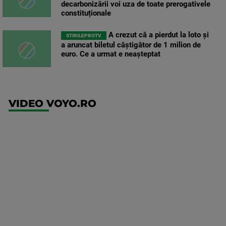
decarbonizării voi uza de toate prerogativele
constituționale
A crezut că a pierdut la loto și
STIRILEPROTV
a aruncat biletul câștigător de 1 milion de
euro. Ce a urmat e neașteptat
VIDEO VOYO.RO
UFC
(EN)
UFC
Fight
Night: