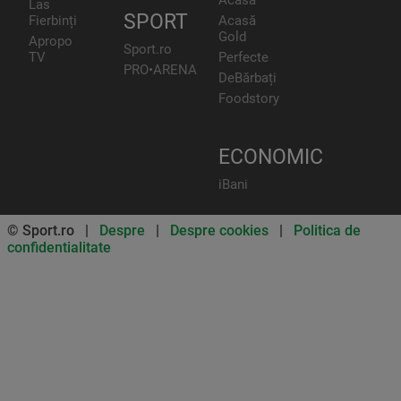
Las
SPORT
Fierbinți
Acasă
Gold
Apropo
Sport.ro
TV
Perfecte
PRO•ARENA
DeBărbați
Foodstory
ECONOMIC
iBani
© Sport.ro |
Despre
|
Despre cookies
|
Politica de
confidentialitate
Don’t miss out on our news and
updates! Enable push
notifications
SUBSCRIBE
NOT NOW
UNSUBSCRIBE