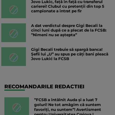
Jovo Lukic, față în față cu transferul
carierei! Clubul cu pretenții din top 5
campionate a intrat pe fir
A dat verdictul despre Gigi Becali la
cinci luni după ce a plecat de la FCSB:
”Nimeni nu se aștepta”
Gigi Becali trebuie să spargă banca!
Șefii lui „U” au spus pe câți bani pleacă
Jovo Lukić la FCSB
RECOMANDARILE REDACTIEI
”FCSB a întâlnit Auda și a luat 7
goluri! Ne tot amăgim că suntem
favoriți, nu suntem”! Avertisment
pentru Universitatea Craiova |