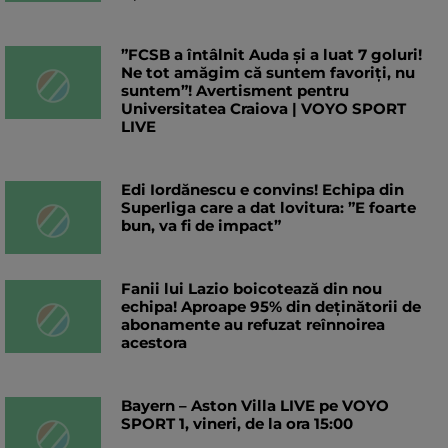
”FCSB a întâlnit Auda și a luat 7 goluri!
Ne tot amăgim că suntem favoriți, nu
suntem”! Avertisment pentru
Universitatea Craiova | VOYO SPORT
LIVE
Edi Iordănescu e convins! Echipa din
Superliga care a dat lovitura: ”E foarte
bun, va fi de impact”
Fanii lui Lazio boicotează din nou
echipa! Aproape 95% din deținătorii de
abonamente au refuzat reînnoirea
acestora
Bayern – Aston Villa LIVE pe VOYO
SPORT 1, vineri, de la ora 15:00