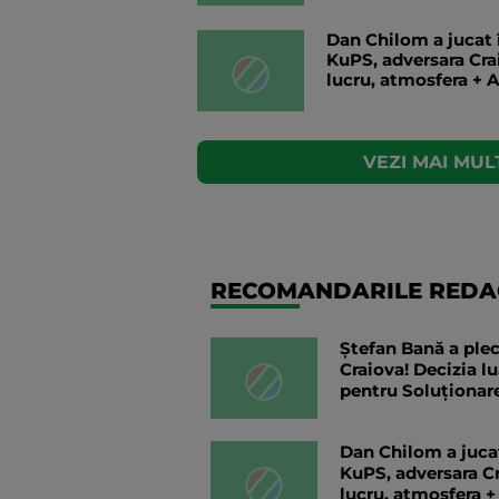
Dan Chilom a jucat 
KuPS, adversara Cra
lucru, atmosfera + A
VEZI MAI MULT
RECOMANDARILE REDAC
Ștefan Bană a plec
Craiova! Decizia l
pentru Soluționare
Dan Chilom a jucat
KuPS, adversara Cr
lucru, atmosfera +