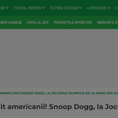
GUE
FOTBAL INTERN
FOTBAL EXTERN
LIVESCORE
U
MIER LEAGUE
FAȚA LA JOC
POVEȘTILE SPORT.RO
MERCATO S
AMERICANII! SNOOP DOGG, LA JOCURILE OLIMPICE DE LA PARIS DIN 20
t americanii! Snoop Dogg, la Jocu