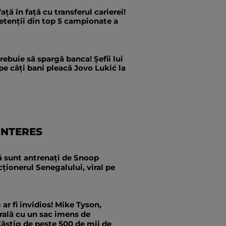
ață în față cu transferul carierei!
etenții din top 5 campionate a
trebuie să spargă banca! Șefii lui
pe câți bani pleacă Jovo Lukić la
INTERES
ă sunt antrenați de Snoop
ționerul Senegalului, viral pe
r fi invidios! Mike Tyson,
irală cu un sac imens de
âștig de peste 500 de mii de