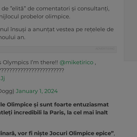
 de ”elită” de comentatori și consultanți,
 mijlocul probelor olimpice.
anul însuși a anunțat vestea pe rețelele de
noului an.
ris Olympics I’m there!!
@miketirico
,
????????????????????????
Jj
Dogg)
January 1, 2024
e Olimpice și sunt foarte entuziasmat
leți incredibili la Paris, la cel mai înalt
inară, vor fi niște Jocuri Olimpice epice”
,