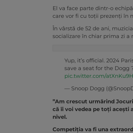
El va face parte dintr-o echipă
care vor fi cu toții prezenți în
În vârstă de 52 de ani, muzici
socializare în chiar prima zi a 
Yup, it’s official. 2024 Pa
save a seat for the Dogg 
pic.twitter.com/atXnKu9H
— Snoop Dogg (@Snoop
”Am crescut urmărind Jocuril
că îi voi vedea pe toți acești at
nivel.
Competiția va fi una extraord