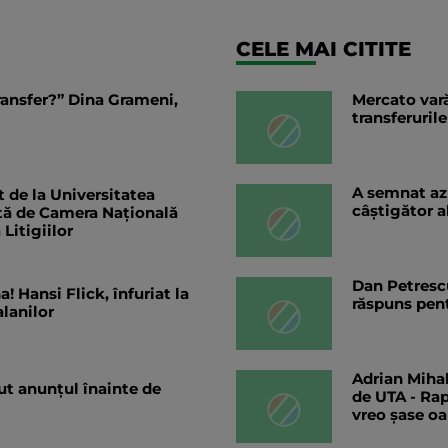
CELE MAI CITITE
ransfer?” Dina Grameni,
Mercato vară
transferurile
A semnat az
 de la Universitatea
câștigător a
ată de Camera Națională
Litigiilor
Dan Petrescu
! Hansi Flick, înfuriat la
răspuns pent
lanilor
Adrian Mihal
ut anunțul înainte de
de UTA - Rap
vreo șase o