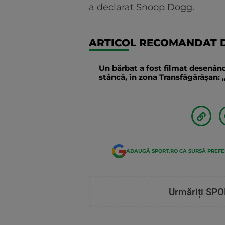
a declarat Snoop Dogg.
ARTICOL RECOMANDAT D
Un bărbat a fost filmat desenând
stâncă, în zona Transfăgărăşan: „
ADAUGĂ SPORT.RO CA SURSĂ PREF
Urmăriți SPO