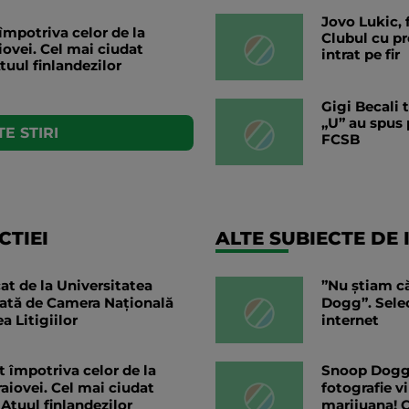
Jovo Lukic, f
împotriva celor de la
Clubul cu pr
iovei. Cel mai ciudat
intrat pe fir
tuul finlandezilor
Gigi Becali 
„U” au spus 
E STIRI
FCSB
TIEI
ALTE SUBIECTE DE 
at de la Universitatea
”Nu știam c
uată de Camera Națională
Dogg”. Selec
a Litigiilor
internet
 împotriva celor de la
Snoop Dogg a
aiovei. Cel mai ciudat
fotografie v
 Atuul finlandezilor
marijuana! C