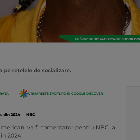
AU ÎNNEBUNIT AMERICANII! SNOOP DOG
 pe rețelele de socializare.
ERATĂ
URMĂREȘTE SPORT.RO ÎN GOOGLE DISCOVER
is din 2024
NBC
american, va fi comentator pentru NBC la
din 2024!