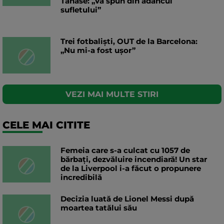
Tănase: „Vă spun din adâncul
sufletului”
Trei fotbaliști, OUT de la Barcelona:
„Nu mi-a fost ușor”
VEZI MAI MULTE STIRI
CELE MAI CITITE
Femeia care s-a culcat cu 1057 de
bărbați, dezvăluire incendiară! Un star
de la Liverpool i-a făcut o propunere
incredibilă
Decizia luată de Lionel Messi după
moartea tatălui său