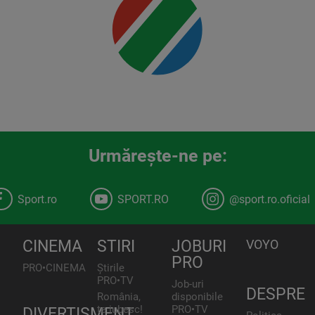
Urmăreşte-ne pe:
Sport.ro
SPORT.RO
@sport.ro.oficial
CINEMA
STIRI
JOBURI
VOYO
PRO
PRO•CINEMA
Știrile
PRO•TV
Job-uri
DESPRE
România,
disponibile
te iubesc!
PRO•TV
DIVERTISMENT