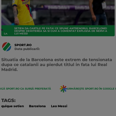
SETIEN DA CARTILE PE FATA! CE SPUNE ANTRENORUL BARCELONEI
DESPRE DEMITEREA SA SI CUM A COMENTAT EXPLOZIA DE NERVI A
LA LIGA
LUI MESSI
SPORT.RO
Data publicarii:
Data
actualizarii:
Situatia de la Barcelona este extrem de tensionata
dupa ce catalanii au pierdut titlul in fata lui Real
Madrid.
GĂ SPORT.RO CA SURSĂ PREFERATĂ
URMĂREȘTE SPORT.RO ÎN GOOGLE 
TAGS:
quique setien
Barcelona
Leo Messi