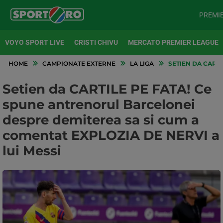
PREMI
VOYO SPORT LIVE
CRISTI CHIVU
MERCATO PREMIER LEAGUE
HOME
CAMPIONATE EXTERNE
LA LIGA
SETIEN DA CARTI
Setien da CARTILE PE FATA! Ce
spune antrenorul Barcelonei
despre demiterea sa si cum a
comentat EXPLOZIA DE NERVI a
lui Messi