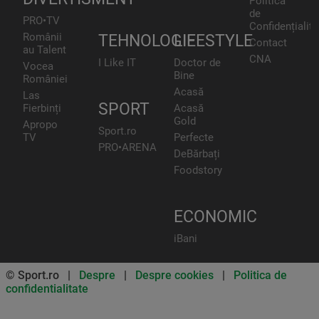
Politica
de
PRO•TV
Confidențialita
Românii
TEHNOLOGIE
LIFESTYLE
Contact
au Talent
CNA
I Like IT
Doctor de
Vocea
Bine
României
Acasă
Las
SPORT
Fierbinți
Acasă
Gold
Apropo
Sport.ro
TV
Perfecte
PRO•ARENA
DeBărbați
Foodstory
ECONOMIC
iBani
© Sport.ro |
Despre
|
Despre cookies
|
Politica de
confidentialitate