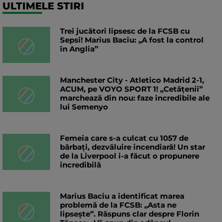
ULTIMELE STIRI
Trei jucători lipsesc de la FCSB cu
Sepsi! Marius Baciu: „A fost la control
în Anglia”
Manchester City - Atletico Madrid 2-1,
ACUM, pe VOYO SPORT 1! „Cetățenii”
marchează din nou: faze incredibile ale
lui Semenyo
Femeia care s-a culcat cu 1057 de
bărbați, dezvăluire incendiară! Un star
de la Liverpool i-a făcut o propunere
incredibilă
Marius Baciu a identificat marea
problemă de la FCSB: „Asta ne
lipsește”. Răspuns clar despre Florin