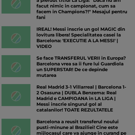
a pierdut titlul La Liga: "Daca nu am
facut nimic in campionat, cum sa
facem in Champions?!" Mesajul pentru
fani
IREAL! Messi inscrie un gol MAGIC din
lovitura libera! Specialitatea casei la
Barcelona: 'EXECUTIE A LA MESSI' |
VIDEO
Se face TRANSFERUL VERII in Europa?
Barcelona vrea sa ii fure lui Guardiola
un SUPERSTAR! De ce depinde
mutarea
Real Madrid 3-1 Villarreal | Barcelona 1-
2 Osasuna | DUBLA Benzema: Real
Madrid e CAMPIOANA in LA LIGA |
Messi inscrie singurul gol al
catalanilor! TOATE REZULTATELE
Barcelona a reusit transferul noului
pusti-minune al Braziliei! Cine este
mijlocasul care va ajunge in curand pe