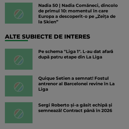
Nadia 50 | Nadia Comăneci, dincolo
de primul 10: momentul în care
Europa a descoperit-o pe „Zeița de
la Skien”
ALTE SUBIECTE DE INTERES
Pe schema "Liga 1". L-au dat afară
după patru etape din La Liga
Quique Setien a semnat! Fostul
antrenor al Barcelonei revine în La
Liga
Sergi Roberto și-a găsit echipă și
semnează! Contract până în 2026