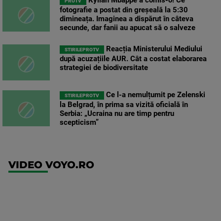
Kylian Mbappé a comis-o! Ce
PROTV
fotografie a postat din greșeală la 5:30
dimineața. Imaginea a dispărut în câteva
secunde, dar fanii au apucat să o salveze
Reacția Ministerului Mediului
STIRILEPROTV
după acuzațiile AUR. Cât a costat elaborarea
strategiei de biodiversitate
Ce l-a nemulțumit pe Zelenski
STIRILEPROTV
la Belgrad, în prima sa vizită oficială în
Serbia: „Ucraina nu are timp pentru
scepticism”
VIDEO VOYO.RO
UFC