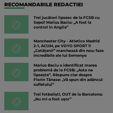
RECOMANDARILE REDACTIEI
Trei jucători lipsesc de la FCSB cu
Sepsi! Marius Baciu: „A fost la
control în Anglia”
Manchester City - Atletico Madrid
2-1, ACUM, pe VOYO SPORT 1!
„Cetățenii” marchează din nou: faze
incredibile ale lui Semenyo
Marius Baciu a identificat marea
problemă de la FCSB: „Asta ne
lipsește”. Răspuns clar despre
Florin Tănase: „Vă spun din adâncul
sufletului”
Trei fotbaliști, OUT de la Barcelona:
„Nu mi-a fost ușor”