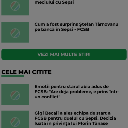
meciului cu Sepsi
Cum a fost surprins Ștefan Târnovanu
pe bancă în Sepsi - FCSB
VEZI MAI MULTE STIRI
CELE MAI CITITE
Emoții pentru starul abia adus de
FCSB: "Are deja probleme, e prins într-
un conflict"
Gigi Becali a ales echipa de start a
FCSB pentru duelul cu Sepsi. Decizia
luată în privința lui Florin Tănase