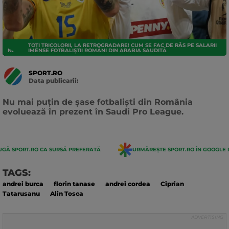
TOȚI TRICOLORII, LA RETROGRADARE! CUM SE FAC DE RÂS PE SALARII
NATIONALA
IMENSE FOTBALIȘTII ROMÂNI DIN ARABIA SAUDITĂ
SPORT.RO
Data publicarii:
Data
actualizarii:
Nu mai puțin de șase fotbaliști din România
evoluează în prezent în Saudi Pro League.
GĂ SPORT.RO CA SURSĂ PREFERATĂ
URMĂREȘTE SPORT.RO ÎN GOOGLE 
TAGS:
andrei burca
florin tanase
andrei cordea
Ciprian
Tatarusanu
Alin Tosca