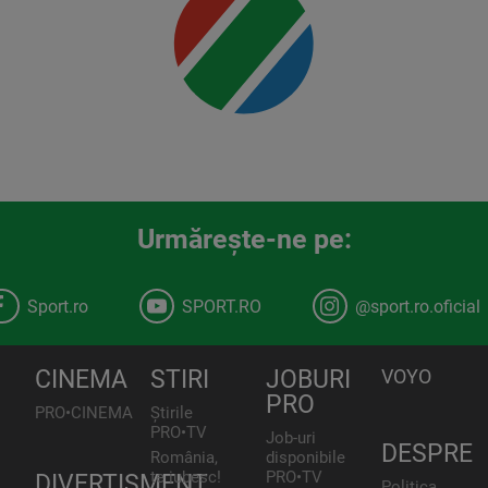
00:00
Urmăreşte-ne pe:
Sport.ro
SPORT.RO
@sport.ro.oficial
CINEMA
STIRI
JOBURI
VOYO
PRO
PRO•CINEMA
Știrile
PRO•TV
Job-uri
DESPRE
România,
disponibile
te iubesc!
PRO•TV
DIVERTISMENT
Politica