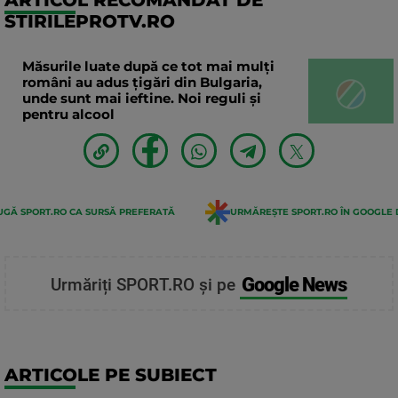
STIRILEPROTV.RO
Măsurile luate după ce tot mai mulți
români au adus țigări din Bulgaria,
unde sunt mai ieftine. Noi reguli și
pentru alcool
GĂ SPORT.RO CA SURSĂ PREFERATĂ
URMĂREȘTE SPORT.RO ÎN GOOGLE 
Google News
Urmăriți SPORT.RO și pe
ARTICOLE PE SUBIECT