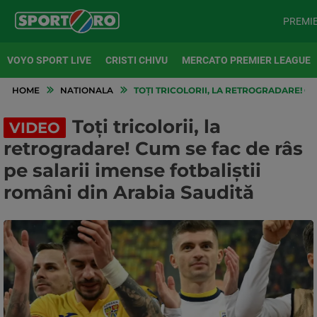
PREMI
VOYO SPORT LIVE
CRISTI CHIVU
MERCATO PREMIER LEAGUE
HOME
NATIONALA
TOȚI TRICOLORII, LA RETROGRADARE! CU
Toți tricolorii, la
VIDEO
retrogradare! Cum se fac de râs
pe salarii imense fotbaliștii
români din Arabia Saudită