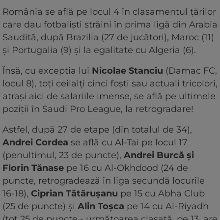
România se află pe locul 4 în clasamentul țărilor
care dau fotbaliști străini în prima ligă din Arabia
Saudită, după Brazilia (27 de jucători), Maroc (11)
și Portugalia (9) și la egalitate cu Algeria (6).
Însă, cu excepția lui
Nicolae Stanciu
(Damac FC,
locul 8), toți ceilalți cinci foști sau actuali tricolori,
atrași aici de salariile imense, se află pe ultimele
poziții în Saudi Pro League, la retrogradare!
Astfel, după 27 de etape (din totalul de 34),
Andrei Cordea
se află cu Al-Tai pe locul 17
(penultimul, 23 de puncte),
Andrei Burcă și
Florin Tănase
pe 16 cu Al-Okhdood (24 de
puncte, retrogradează în liga secundă locurile
16-18),
Ciprian Tătărușanu
pe 15 cu Abha Club
(25 de puncte) și
Alin Toșca
pe 14 cu Al-Riyadh
(tot 25 de puncte - următoarea clasată, pe 13, are