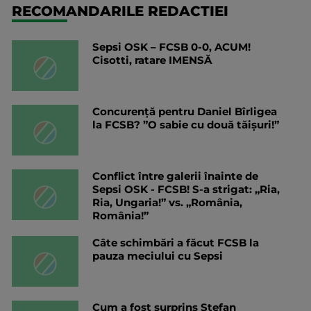
RECOMANDARILE REDACTIEI
Sepsi OSK – FCSB 0-0, ACUM!
Cisotti, ratare IMENSĂ
Concurență pentru Daniel Bîrligea
la FCSB? ”O sabie cu două tăișuri!”
Conflict între galerii înainte de
Sepsi OSK - FCSB! S-a strigat: „Ria,
Ria, Ungaria!” vs. „România,
România!”
Câte schimbări a făcut FCSB la
pauza meciului cu Sepsi
Cum a fost surprins Ștefan