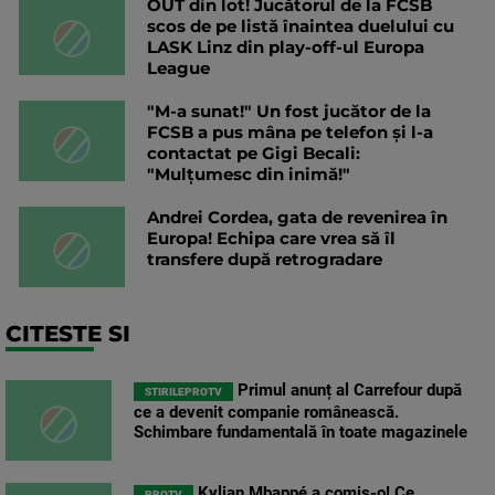
OUT din lot! Jucătorul de la FCSB
scos de pe listă înaintea duelului cu
LASK Linz din play-off-ul Europa
League
"M-a sunat!" Un fost jucător de la
FCSB a pus mâna pe telefon și l-a
contactat pe Gigi Becali:
"Mulțumesc din inimă!"
Andrei Cordea, gata de revenirea în
Europa! Echipa care vrea să îl
transfere după retrogradare
CITESTE SI
Primul anunț al Carrefour după
STIRILEPROTV
ce a devenit companie românească.
Schimbare fundamentală în toate magazinele
Kylian Mbappé a comis-o! Ce
PROTV