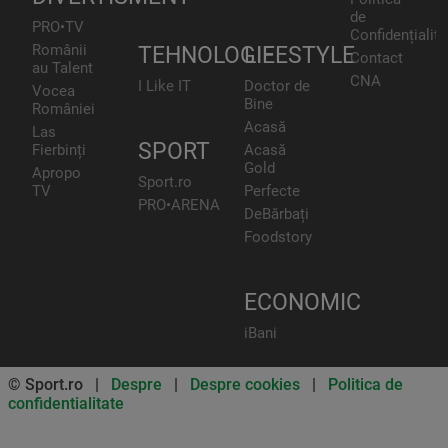
de
PRO•TV
Confidențialita
Românii
TEHNOLOGIE
LIFESTYLE
Contact
au Talent
CNA
I Like IT
Doctor de
Vocea
Bine
României
Acasă
Las
SPORT
Fierbinți
Acasă
Gold
Apropo
Sport.ro
TV
Perfecte
PRO•ARENA
DeBărbați
Foodstory
ECONOMIC
iBani
© Sport.ro |
Despre
|
Despre cookies
|
Politica de
confidentialitate
Don’t miss out on our news and