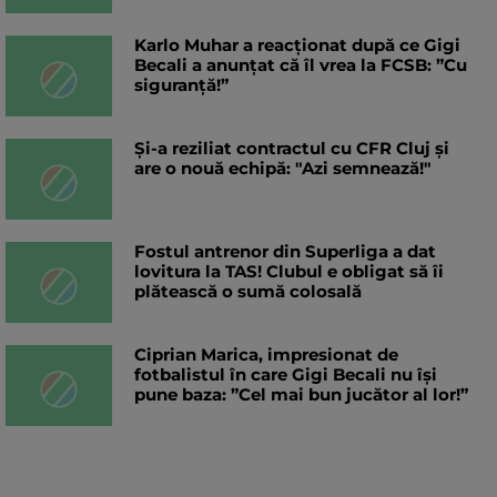
Karlo Muhar a reacționat după ce Gigi
Becali a anunțat că îl vrea la FCSB: ”Cu
siguranță!”
Și-a reziliat contractul cu CFR Cluj și
are o nouă echipă: "Azi semnează!"
Fostul antrenor din Superliga a dat
lovitura la TAS! Clubul e obligat să îi
plătească o sumă colosală
Ciprian Marica, impresionat de
fotbalistul în care Gigi Becali nu își
pune baza: ”Cel mai bun jucător al lor!”