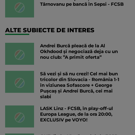
Târnovanu pe bancă în Sepsi - FCSB
ALTE SUBIECTE DE INTERES
Andrei Burcă pleacă de la Al
Okhdood și negociază deja cu un
nou club: ”A primit oferta”
Să vezi și să nu crezi! Cel mai bun
tricolor din Slovacia - România 1-1
în viziunea Sofascore + George
Pușcaș și Andrei Burcă, cei mai
slabi
LASK Linz - FCSB, în play-off-ul
Europa League, de la ora 20:00,
EXCLUSIV pe VOYO!