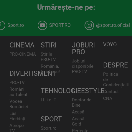
Urmăreşte-ne pe:
Sport.ro
SPORT.RO
@sport.ro.oficial
CINEMA
STIRI
JOBURI
VOYO
PRO
PRO•CINEMA
Știrile
PRO•TV
Job-uri
DESPRE
România,
disponibile
te iubesc!
PRO•TV
DIVERTISMENT
Politica
de
PRO•TV
Confidențialita
Românii
TEHNOLOGIE
LIFESTYLE
Contact
au Talent
CNA
I Like IT
Doctor de
Vocea
Bine
României
Acasă
Las
SPORT
Fierbinți
Acasă
Gold
Apropo
Sport.ro
TV
Perfecte