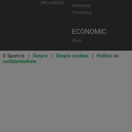
PRO•ARENA
DeBărbați
Foodstory
ECONOMIC
iBani
© Sport.ro |
Despre
|
Despre cookies
|
Politica de
confidentialitate
Don’t miss out on our news and
updates! Enable push
notifications
SUBSCRIBE
NOT NOW
UNSUBSCRIBE