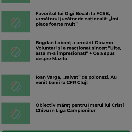
Favoritul lui Gigi Becali la FCSB,
următorul jucător de națională: „Îmi
place foarte mult”
Bogdan Lobonț a urmărit Dinamo -
Voluntari și a reacționat sincer: ”Uite,
asta m-a impresionat!” + Ce a spus
despre Mazilu
Ioan Varga, „salvat” de polonezi. Au
venit banii la CFR Cluj!
Obiectiv măreț pentru Interul lui Cristi
Chivu în Liga Campionilor