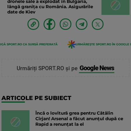
dronele sale a explodat în Bulgaria,
lângă granița cu România. Asigurările
date de Kiev
GĂ SPORT.RO CA SURSĂ PREFERATĂ
URMĂREȘTE SPORT.RO ÎN GOOGLE 
Google News
Urmăriți SPORT.RO și pe
ARTICOLE PE SUBIECT
Încă o lovitură grea pentru Cătălin
Cîrjan! Arsenal a făcut anunțul după ce
Rapid a renunțat la el