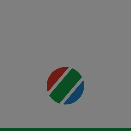
FCSB -
FK Auda
Mai multe
detalii
00:00