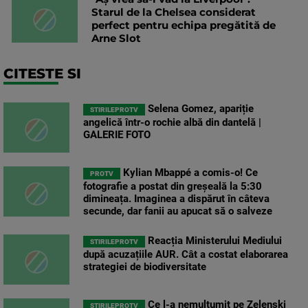
Starul de la Chelsea considerat
perfect pentru echipa pregătită de
Arne Slot
CITESTE SI
Selena Gomez, apariție
STIRILEPROTV
angelică într-o rochie albă din dantelă |
GALERIE FOTO
Kylian Mbappé a comis-o! Ce
PROTV
fotografie a postat din greșeală la 5:30
dimineața. Imaginea a dispărut în câteva
secunde, dar fanii au apucat să o salveze
Reacția Ministerului Mediului
STIRILEPROTV
după acuzațiile AUR. Cât a costat elaborarea
strategiei de biodiversitate
Ce l-a nemulțumit pe Zelenski
STIRILEPROTV