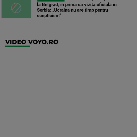
la Belgrad, în prima sa vizită oficială în
Serbia: „Ucraina nu are timp pentru
scepticism”
VIDEO VOYO.RO
UEFA
Europa
Conference
League
Twente -
FC DAC
1904