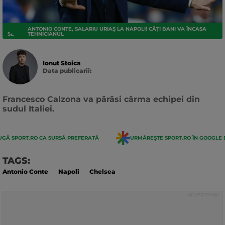
ANTONIO CONTE, SALARIU URIAȘ LA NAPOLI! CÂȚI BANI VA ÎNCASA
SERIE A
TEHNICIANUL
Ionut Stoica
Data publicarii:
Data
actualizarii:
Francesco Calzona va părăsi cârma echipei din
sudul Italiei.
GĂ SPORT.RO CA SURSĂ PREFERATĂ
URMĂREȘTE SPORT.RO ÎN GOOGLE 
TAGS:
Antonio Conte
Napoli
Chelsea