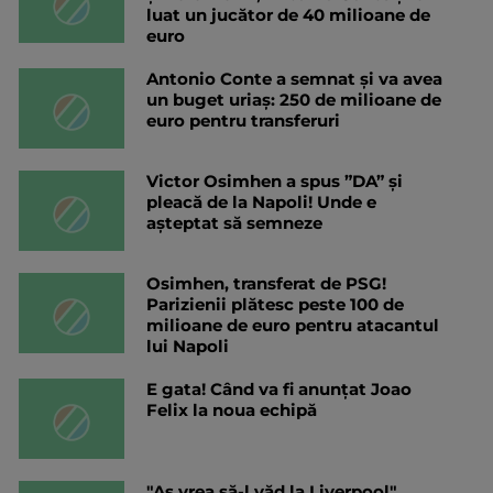
luat un jucător de 40 milioane de
euro
Antonio Conte a semnat și va avea
un buget uriaș: 250 de milioane de
euro pentru transferuri
Victor Osimhen a spus ”DA” și
pleacă de la Napoli! Unde e
așteptat să semneze
Osimhen, transferat de PSG!
Parizienii plătesc peste 100 de
milioane de euro pentru atacantul
lui Napoli
E gata! Când va fi anunțat Joao
Felix la noua echipă
"Aș vrea să-l văd la Liverpool".