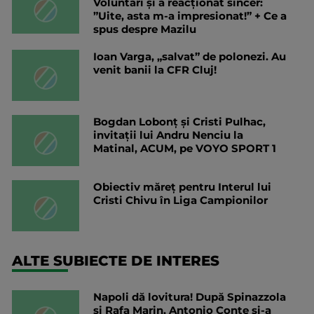
Voluntari și a reacționat sincer:
”Uite, asta m-a impresionat!” + Ce a
spus despre Mazilu
Ioan Varga, „salvat” de polonezi. Au
venit banii la CFR Cluj!
Bogdan Lobonț și Cristi Pulhac,
invitații lui Andru Nenciu la
Matinal, ACUM, pe VOYO SPORT 1
Obiectiv măreț pentru Interul lui
Cristi Chivu în Liga Campionilor
ALTE SUBIECTE DE INTERES
Napoli dă lovitura! După Spinazzola
și Rafa Marin, Antonio Conte și-a