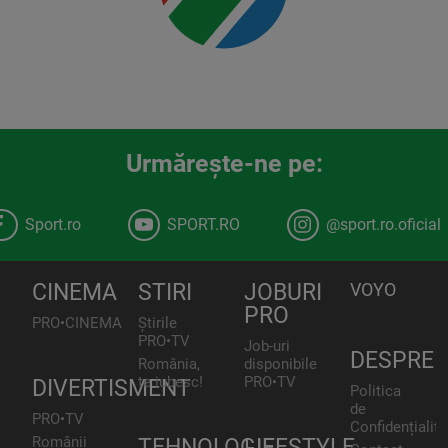
Urmăreşte-ne pe:
Sport.ro
SPORT.RO
@sport.ro.oficial
CINEMA
STIRI
JOBURI
VOYO
PRO
PRO•CINEMA
Știrile
PRO•TV
Job-uri
DESPRE
România,
disponibile
te iubesc!
PRO•TV
DIVERTISMENT
Politica
de
PRO•TV
Confidențialita
Românii
TEHNOLOGIE
LIFESTYLE