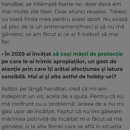
handbal, se întâmplă foarte rar, doar dacă am
mai multe zile liber. Doar atunci reușesc. Trăiesc
cu toată ființa mea pentru acest sport. Nu există
să plec de la un antrenament/meci și să nu mă
gândesc ce am făcut și ce ar fi trebuit să mai
fac.
• În 2020 ai învățat
să coși măști de protecție
pe care le-ai trimis apropiaților, un gest de
atenție prin care îți arătai afecțiunea și latura
sensibilă. Mai ai și alte astfel de hobby-uri?
Astăzi, pe lângă handbal, cred că mi-am
îndeplinit un vis, acela de a ajuta. Pentru că eu
mă confrunt cu o 'problemă', aceea de a nu-mi
găsi ușor de încălțat. Faptul că nu îmi găseam
mărimea potrivită de încălțat m-a făcut să mă
gândesc și la alte femei care se află în situația