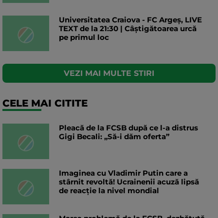
Universitatea Craiova - FC Argeș, LIVE
TEXT de la 21:30 | Câștigătoarea urcă
pe primul loc
VEZI MAI MULTE STIRI
CELE MAI CITITE
Pleacă de la FCSB după ce l-a distrus
Gigi Becali: „Să-i dăm oferta”
Imaginea cu Vladimir Putin care a
stârnit revoltă! Ucrainenii acuză lipsă
de reacție la nivel mondial