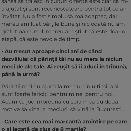
șansa să trăiesc în culturi diferite este clar că m-
a ajutat și sunt recunoscătoare pentru tot ce am
învățat. Nu a fost simplu să mă adaptez, dar
mereu am luat părțile bune și niciodată nu am
grăbit parcursul, mereu am știut că este doar o
etapă, că este nevoie de timp.
• Au trecut aproape cinci ani de când
dezvăluiai că părinții tăi nu au mers la niciun
meci de ale tale. Ai reușit să îi aduci în tribună,
până la urmă?
Părinții mei au ajuns la meciuri în ultimii ani,
sunt foarte fericiți pentru mine, pentru noi.
Acum că joc împreună cu sora mea au două
motive să vina la meciuri, să vină la Bucuresti .
•
Care este cea mai marcantă amintire pe care
o ai legată de ziua de 8 martie?