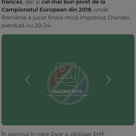
francez
, dar și
cel mai bun pivot de la
Campionatul European din 2018
, unde
România a jucat finala mică împotriva Olandei,
pierdută cu 20-24.
În sezonul în care Gyor a câștigat EHF