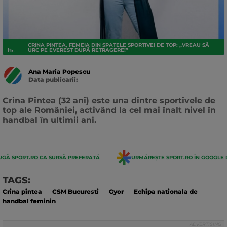
CRINA PINTEA, FEMEIA DIN SPATELE SPORTIVEI DE TOP: „VREAU SĂ
HANDBAL
URC PE EVEREST DUPĂ RETRAGERE!”
Ana Maria Popescu
Data publicarii:
Data
actualizarii:
Crina Pintea (32 ani) este una dintre sportivele de
top ale României, activând la cel mai înalt nivel în
handbal în ultimii ani.
GĂ SPORT.RO CA SURSĂ PREFERATĂ
URMĂREȘTE SPORT.RO ÎN GOOGLE 
TAGS:
Crina pintea
CSM Bucuresti
Gyor
Echipa nationala de
handbal feminin