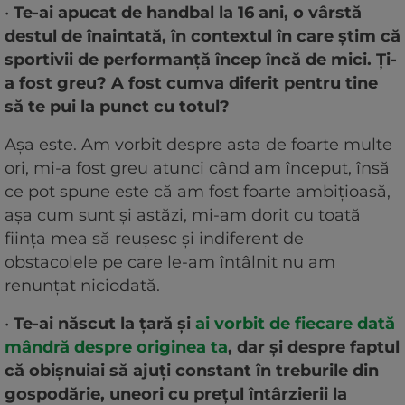
•
Te-ai apucat de handbal la 16 ani, o vârstă
destul de înaintată, în contextul în care știm că
sportivii de performanță încep încă de mici. Ți-
a fost greu? A fost cumva diferit pentru tine
să te pui la punct cu totul?
Așa este. Am vorbit despre asta de foarte multe
ori, mi-a fost greu atunci când am început, însă
ce pot spune este că am fost foarte ambițioasă,
așa cum sunt și astăzi, mi-am dorit cu toată
ființa mea să reușesc și indiferent de
obstacolele pe care le-am întâlnit nu am
renunțat niciodată.
•
Te-ai născut la țară și
ai vorbit de fiecare dată
mândră despre originea ta
, dar și despre faptul
că obișnuiai să ajuți constant în treburile din
gospodărie, uneori cu prețul întârzierii la