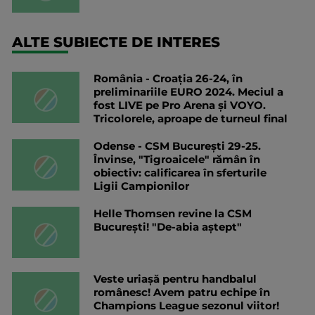
ALTE SUBIECTE DE INTERES
România - Croația 26-24, în
preliminariile EURO 2024. Meciul a
fost LIVE pe Pro Arena și VOYO.
Tricolorele, aproape de turneul final
Odense - CSM București 29-25.
Învinse, "Tigroaicele" rămân în
obiectiv: calificarea în sferturile
Ligii Campionilor
Helle Thomsen revine la CSM
București! "De-abia aștept"
Veste uriașă pentru handbalul
românesc! Avem patru echipe în
Champions League sezonul viitor!