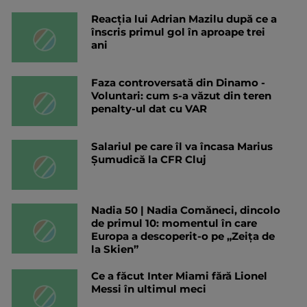
Reacția lui Adrian Mazilu după ce a
înscris primul gol în aproape trei
ani
Faza controversată din Dinamo -
Voluntari: cum s-a văzut din teren
penalty-ul dat cu VAR
Salariul pe care îl va încasa Marius
Șumudică la CFR Cluj
Nadia 50 | Nadia Comăneci, dincolo
de primul 10: momentul în care
Europa a descoperit-o pe „Zeița de
la Skien”
Ce a făcut Inter Miami fără Lionel
Messi în ultimul meci