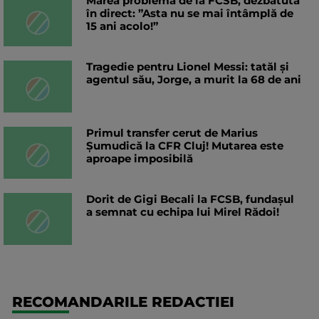
Marea problemă de la FCSB, dezbătută
în direct: ”Asta nu se mai întâmplă de
15 ani acolo!”
Tragedie pentru Lionel Messi: tatăl și
agentul său, Jorge, a murit la 68 de ani
Primul transfer cerut de Marius
Șumudică la CFR Cluj! Mutarea este
aproape imposibilă
Dorit de Gigi Becali la FCSB, fundașul
a semnat cu echipa lui Mirel Rădoi!
RECOMANDARILE REDACTIEI