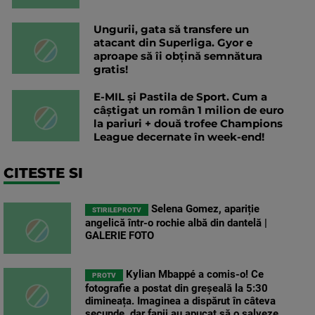
Ungurii, gata să transfere un
atacant din Superliga. Gyor e
aproape să îi obțină semnătura
gratis!
E-MIL și Pastila de Sport. Cum a
câștigat un român 1 milion de euro
la pariuri + două trofee Champions
League decernate în week-end!
CITESTE SI
Selena Gomez, apariție
STIRILEPROTV
angelică într-o rochie albă din dantelă |
GALERIE FOTO
Kylian Mbappé a comis-o! Ce
PROTV
fotografie a postat din greșeală la 5:30
dimineața. Imaginea a dispărut în câteva
secunde, dar fanii au apucat să o salveze