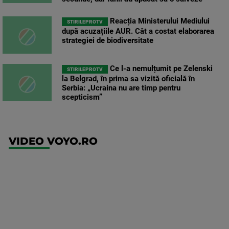
Reacția Ministerului Mediului
STIRILEPROTV
după acuzațiile AUR. Cât a costat elaborarea
strategiei de biodiversitate
Ce l-a nemulțumit pe Zelenski
STIRILEPROTV
la Belgrad, în prima sa vizită oficială în
Serbia: „Ucraina nu are timp pentru
scepticism”
VIDEO VOYO.RO
UFC
(RO)
UFC