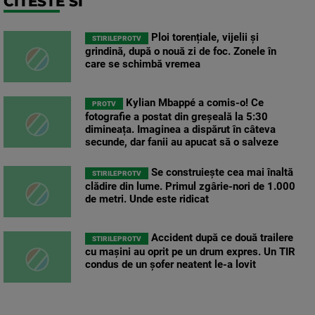
CITESTE SI
Ploi torențiale, vijelii și
STIRILEPROTV
grindină, după o nouă zi de foc. Zonele în
care se schimbă vremea
Kylian Mbappé a comis-o! Ce
PROTV
fotografie a postat din greșeală la 5:30
dimineața. Imaginea a dispărut în câteva
secunde, dar fanii au apucat să o salveze
Se construiește cea mai înaltă
STIRILEPROTV
clădire din lume. Primul zgârie-nori de 1.000
de metri. Unde este ridicat
Accident după ce două trailere
STIRILEPROTV
cu mașini au oprit pe un drum expres. Un TIR
condus de un șofer neatent le-a lovit