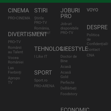
CINEMA
STIRI
JOBURI
VOYO
PRO
PRO•CINEMA
Știrile
PRO•TV
Job-uri
DESPRE
România,
disponibile
te iubesc!
PRO•TV
DIVERTISMENT
Politica
de
PRO•TV
Confidențialita
Românii
TEHNOLOGIE
LIFESTYLE
Contact
au Talent
CNA
I Like IT
Doctor de
Vocea
Bine
României
Acasă
Las
SPORT
Fierbinți
Acasă
Gold
Apropo
Sport.ro
TV
Perfecte
PRO•ARENA
DeBărbați
Foodstory
ECONOMIC