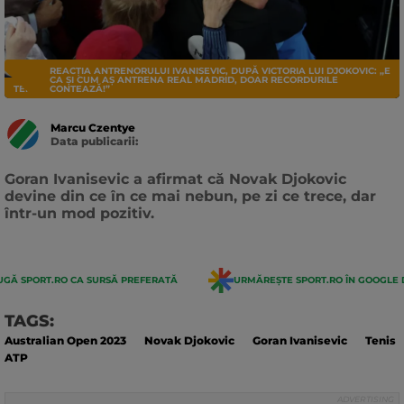
REACȚIA ANTRENORULUI IVANISEVIC, DUPĂ VICTORIA LUI DJOKOVIC: „E
CA ȘI CUM AȘ ANTRENA REAL MADRID, DOAR RECORDURILE
TENIS
CONTEAZĂ!”
Marcu Czentye
Data publicarii:
Data
actualizarii:
Goran Ivanisevic a afirmat că Novak Djokovic
devine din ce în ce mai nebun, pe zi ce trece, dar
într-un mod pozitiv.
GĂ SPORT.RO CA SURSĂ PREFERATĂ
URMĂREȘTE SPORT.RO ÎN GOOGLE 
TAGS:
Australian Open 2023
Novak Djokovic
Goran Ivanisevic
Tenis
ATP