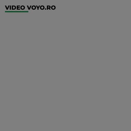
VIDEO VOYO.RO
UEFA
Europa
Conference
League
Ajax -
Shelbourne
Mai multe
detalii
UFC
00:00