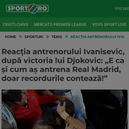
PREMI
CRISTI CHIVU
MERCATO PREMIER LEAGUE
VOYO SPORT LIVE
HOME
SPORTURI
TENIS
REACȚIA ANTRENORULUI IVANIS
Reacția antrenorului Ivanisevic,
după victoria lui Djokovic: „E ca
și cum aș antrena Real Madrid,
doar recordurile contează!”