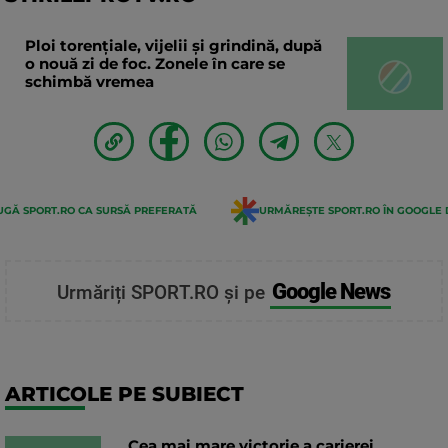
Ploi torențiale, vijelii și grindină, după
o nouă zi de foc. Zonele în care se
schimbă vremea
GĂ SPORT.RO CA SURSĂ PREFERATĂ
URMĂREȘTE SPORT.RO ÎN GOOGLE 
Google News
Urmăriți SPORT.RO și pe
ARTICOLE PE SUBIECT
„Cea mai mare victorie a carierei