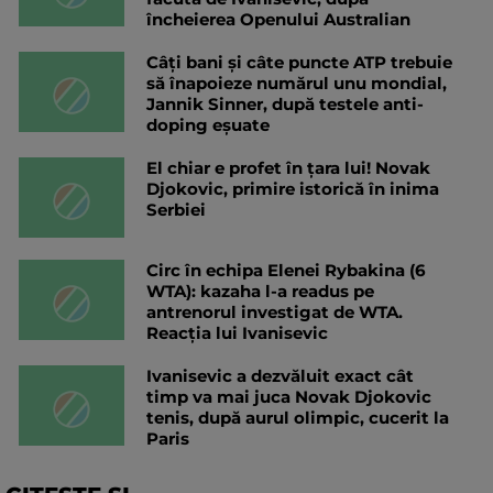
încheierea Openului Australian
Câți bani și câte puncte ATP trebuie
să înapoieze numărul unu mondial,
Jannik Sinner, după testele anti-
doping eșuate
El chiar e profet în țara lui! Novak
Djokovic, primire istorică în inima
Serbiei
Circ în echipa Elenei Rybakina (6
WTA): kazaha l-a readus pe
antrenorul investigat de WTA.
Reacția lui Ivanisevic
Ivanisevic a dezvăluit exact cât
timp va mai juca Novak Djokovic
tenis, după aurul olimpic, cucerit la
Paris