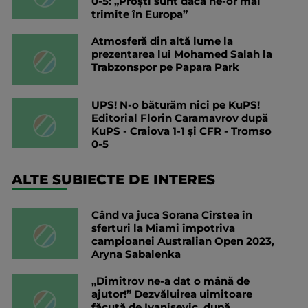
0-5: „Proști sunt dacă ne-or mai
trimite în Europa”
Atmosferă din altă lume la
prezentarea lui Mohamed Salah la
Trabzonspor pe Papara Park
UPS! N-o băturăm nici pe KuPS!
Editorial Florin Caramavrov după
KuPS - Craiova 1-1 și CFR - Tromso
0-5
ALTE SUBIECTE DE INTERES
Când va juca Sorana Cîrstea în
sferturi la Miami împotriva
campioanei Australian Open 2023,
Aryna Sabalenka
„Dimitrov ne-a dat o mână de
ajutor!” Dezvăluirea uimitoare
făcută de Ivanisevic, după