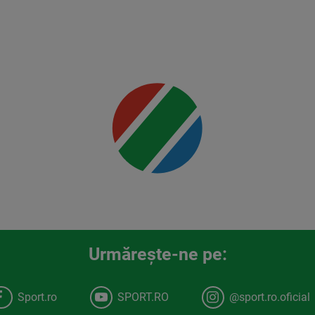
Usman
Mai multe
detalii
00:00
Urmăreşte-ne pe:
Sport.ro
SPORT.RO
@sport.ro.oficial