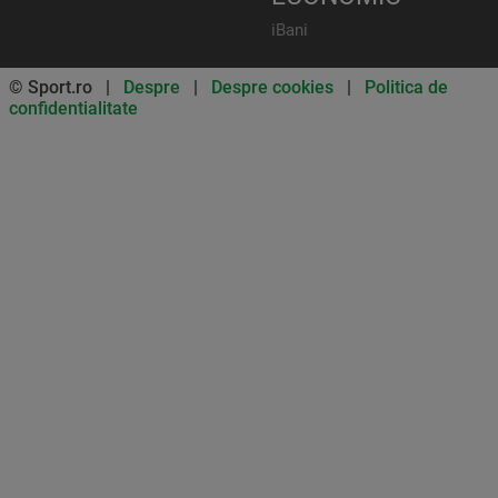
iBani
© Sport.ro |
Despre
|
Despre cookies
|
Politica de
confidentialitate
Don’t miss out on our news and
updates! Enable push
notifications
SUBSCRIBE
NOT NOW
UNSUBSCRIBE