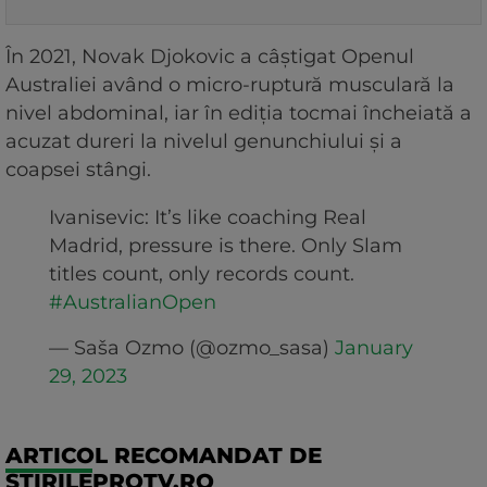
În 2021, Novak Djokovic a câștigat Openul
Australiei având o micro-ruptură musculară la
nivel abdominal, iar în ediția tocmai încheiată a
acuzat dureri la nivelul genunchiului și a
coapsei stângi.
Ivanisevic: It’s like coaching Real
Madrid, pressure is there. Only Slam
titles count, only records count.
#AustralianOpen
— Saša Ozmo (@ozmo_sasa)
January
29, 2023
ARTICOL RECOMANDAT DE
STIRILEPROTV.RO