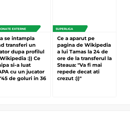
IONATE EXTERNE
SUPERLIGA
a se intampla
Ce a aparut pe
d transferi un
pagina de Wikipedia
ator dupa profilul
a lui Tamas la 24 de
Wikipedia :)) Ce
ore de la transferul la
ipa si-a luat
Steaua: "Va fi mai
PA cu un jucator
repede decat ati
"45 de goluri in 36
crezut :))"
meciuri in
emier League"