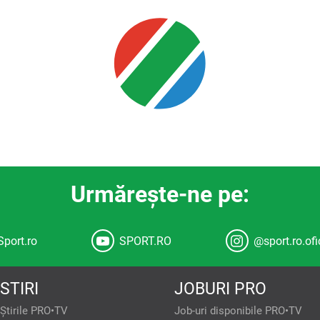
Urmăreşte-ne pe:
Sport.ro
SPORT.RO
@sport.ro.ofi
STIRI
JOBURI PRO
Știrile PRO•TV
Job-uri disponibile PRO•TV