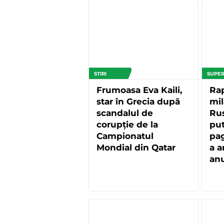
STIRI
SUPER
Frumoasa Eva Kaili,
Rap
star în Grecia după
mil
scandalul de
Ru
corupție de la
put
Campionatul
pa
Mondial din Qatar
a a
anu