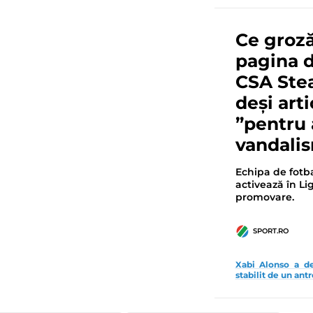
Ce groză
pagina 
CSA Stea
deși arti
”pentru 
vandali
Echipa de fotba
activează în Li
promovare.
SPORT.RO
Xabi Alonso a de
stabilit de un an