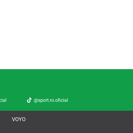
cial
@sport.ro.oficial
VOYO