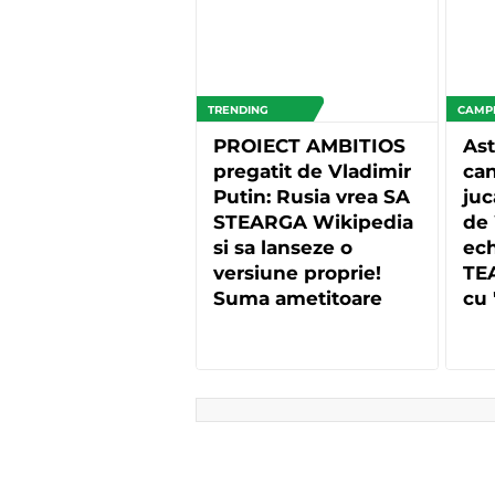
TRENDING
CAMP
PROIECT AMBITIOS
Ast
pregatit de Vladimir
can
Putin: Rusia vrea SA
juc
STEARGA Wikipedia
de 
si sa lanseze o
ech
versiune proprie!
TEA
Suma ametitoare
cu 
investita in proiect
de 
Pr