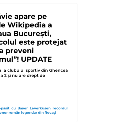
vie apare pe
de Wikipedia a
ua București,
colul este protejat
a preveni
smul”! UPDATE
l a clubului sportiv din Ghencea
ga 2 și nu are drept de
pășit cu Bayer Leverkusen recordul 
trenor român legendar din Recaș!