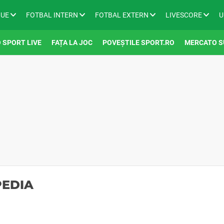
GUE
FOTBAL INTERN
FOTBAL EXTERN
LIVESCORE
U
 SPORT LIVE
FAȚA LA JOC
POVEȘTILE SPORT.RO
MERCATO S
PEDIA