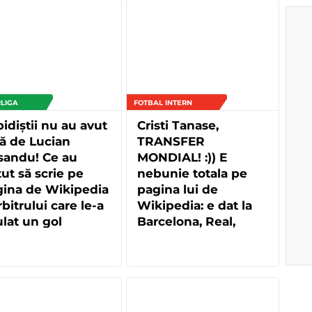
LIGA
FOTBAL INTERN
idiștii nu au avut
Cristi Tanase,
ă de Lucian
TRANSFER
sandu! Ce au
MONDIAL! :)) E
ut să scrie pe
nebunie totala pe
gina de Wikipedia
pagina lui de
rbitrului care le-a
Wikipedia: e dat la
lat un gol
Barcelona, Real,
Bayern, Inter si AC
Milan! Ce a putut sa
apara pe net