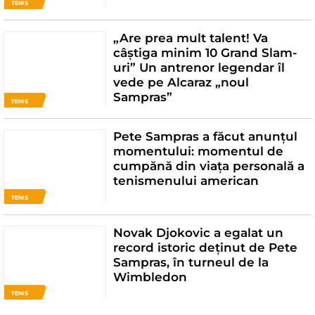
TENIS
„Are prea mult talent! Va
câștiga minim 10 Grand Slam-
uri” Un antrenor legendar îl
vede pe Alcaraz „noul
Sampras”
TENIS
Pete Sampras a făcut anunțul
momentului: momentul de
cumpănă din viața personală a
tenismenului american
TENIS
Novak Djokovic a egalat un
record istoric deținut de Pete
Sampras, în turneul de la
Wimbledon
TENIS