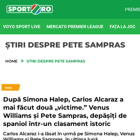
PREMI
VOYO SPORT LIVE
MERCATO PREMIER LEAGUE
FAȚA LA JOC
ȘTIRI DESPRE PETE SAMPRAS
HOME
STIRI DESPRE PETE SAMPRAS
TENIS
După Simona Halep, Carlos Alcaraz a
mai făcut două „victime.” Venus
Williams și Pete Sampras, depășiți de
spaniol într-un clasament istoric
Carlos Alcaraz i-a lăsat în urmă pe Simona Halep, Venus
Williams și Pete Sampras, în ultima lună.