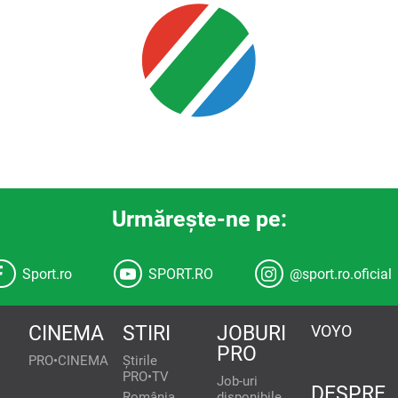
Urmăreşte-ne pe:
Sport.ro
SPORT.RO
@sport.ro.oficial
CINEMA
STIRI
JOBURI
VOYO
PRO
PRO•CINEMA
Știrile
PRO•TV
Job-uri
DESPRE
România,
disponibile