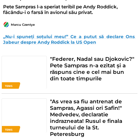
Pete Sampras l-a speriat teribil pe Andy Roddick,
făcându-i o farsă în avionul său privat.
Marcu Czentye
„Nu-i spuneți soțului meu!” Ce a putut să declare Ons 
Jabeur despre Andy Roddick la US Open
"Federer, Nadal sau Djokovic?"
Pete Sampras n-a ezitat și a
răspuns cine e cel mai bun
din toate timpurile
TENIS
"As vrea sa fiu antrenat de
Sampras, Agassi ori Safin!"
Medvedev, declaratie
indrazneata! Rusul e finala
turneului de la St.
TENIS
Peteresburg