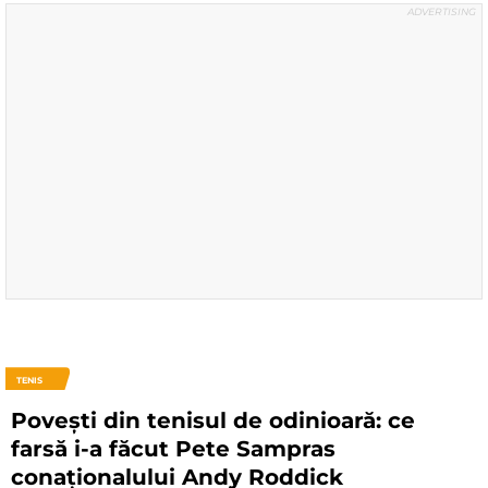
TENIS
Povești din tenisul de odinioară: ce
farsă i-a făcut Pete Sampras
conaționalului Andy Roddick