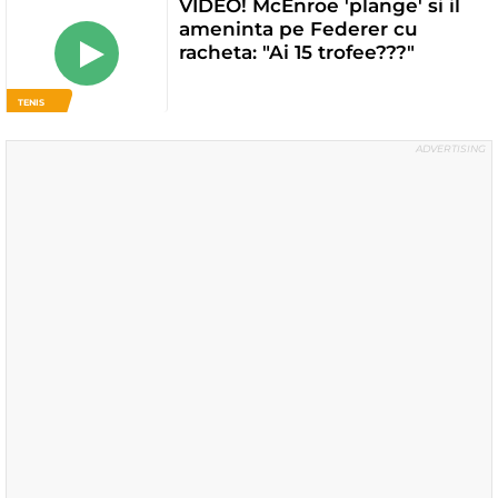
VIDEO! McEnroe 'plange' si il
ameninta pe Federer cu
racheta: "Ai 15 trofee???"
TENIS