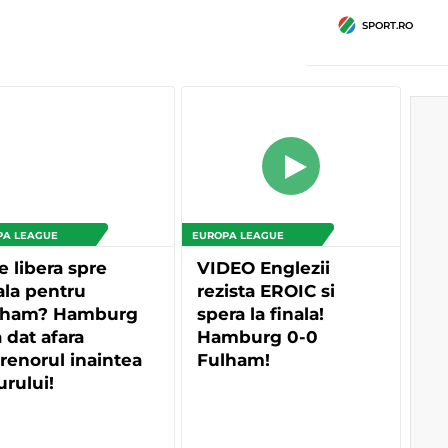
SPORT.RO
PA LEAGUE
EUROPA LEAGUE
e libera spre
VIDEO Englezii
ala pentru
rezista EROIC si
lham? Hamburg
spera la finala!
a dat afara
Hamburg 0-0
renorul inaintea
Fulham!
urului!