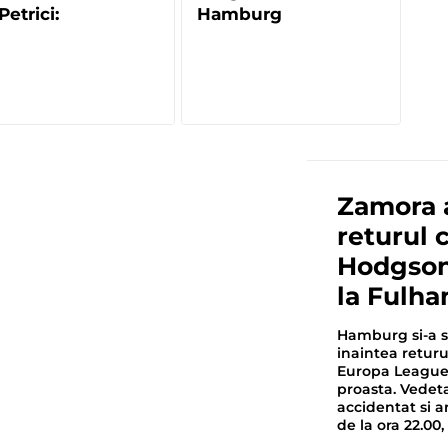
 Petrici:
Hamburg
Zamora a
returul
Hodgson
la Fulha
Hamburg si-a s
inaintea returu
Europa League, 
proasta. Vedet
accidentat si a
de la ora 22.00