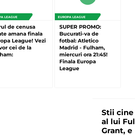
PA LEAGUE
EUROPA LEAGUE
rul de cenusa
SUPER PROMO:
te amana finala
Bucurati-va de
opa League! Vezi
fotbal: Atletico
vor cei de la
Madrid - Fulham,
lham:
miercuri ora 21:45!
Finala Europa
League
Stii cine
al lui F
Grant, e