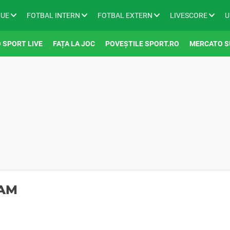
GUE
FOTBAL INTERN
FOTBAL EXTERN
LIVESCORE
U
 SPORT LIVE
FAȚA LA JOC
POVEȘTILE SPORT.RO
MERCATO S
HAM