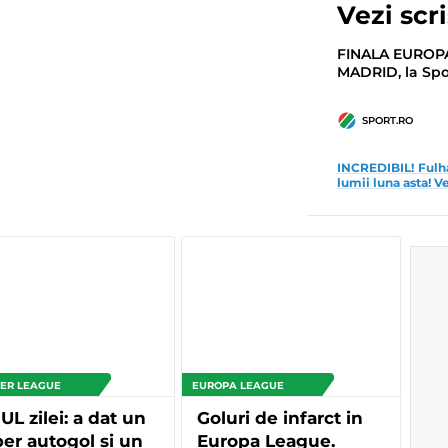
Vezi scr
FINALA EUROPA
MADRID, la Spor
SPORT.RO
INCREDIBIL! Fulh
lumii luna asta! Ve
ER LEAGUE
EUROPA LEAGUE
L zilei: a dat un
Goluri de infarct in
er autogol si un
Europa League.