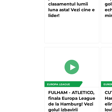
clasamentul lumii
gol
luna asta! Vezi cine e
ech
lider!
mi
EUROPA LEAGUE
EURO
FULHAM - ATLETICO,
CU
finala Europa League
Ham
de la Hamburg! Vezi
eli
golul izbavirii
lov