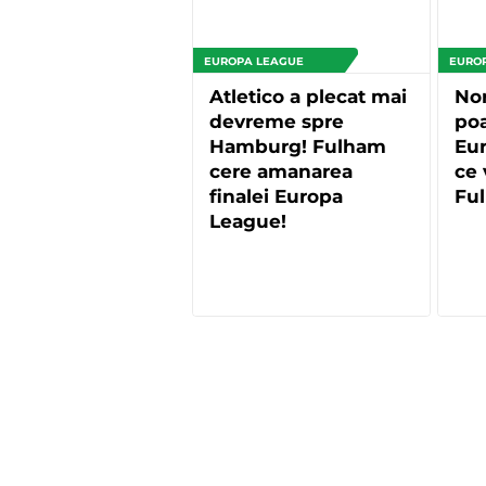
EUROPA LEAGUE
EURO
Atletico a plecat mai
No
devreme spre
poa
Hamburg! Fulham
Eur
cere amanarea
ce 
finalei Europa
Fu
League!