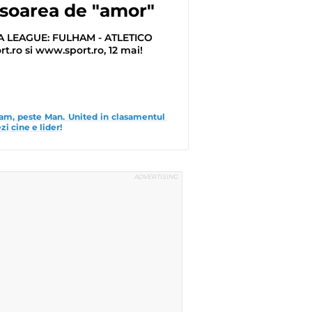
isoarea de "amor"
 LEAGUE: FULHAM - ATLETICO
t.ro si www.sport.ro, 12 mai!
am, peste Man. United in clasamentul 
zi cine e lider!