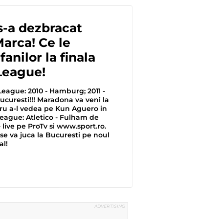
s-a dezbracat
arca! Ce le
anilor la finala
League!
eague: 2010 - Hamburg; 2011 -
Bucuresti!!! Maradona va veni la
u a-l vedea pe Kun Aguero in
League: Atletico - Fulham de
- live pe ProTv si www.sport.ro.
 se va juca la Bucuresti pe noul
al!