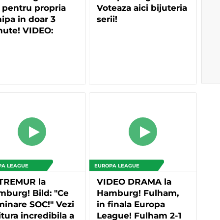
 pentru propria
Voteaza aici bijuteria
ipa in doar 3
serii!
nute! VIDEO:
PA LEAGUE
EUROPA LEAGUE
TREMUR la
VIDEO DRAMA la
burg! Bild: "Ce
Hamburg! Fulham,
minare SOC!" Vezi
in finala Europa
itura incredibila a
League! Fulham 2-1