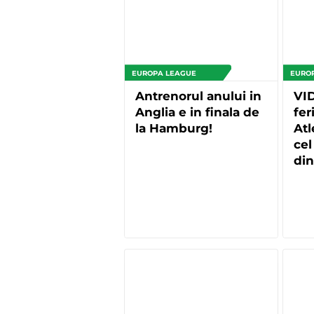
EUROPA LEAGUE
EURO
Antrenorul anului in
VID
Anglia e in finala de
fer
la Hamburg!
Atl
cel
din