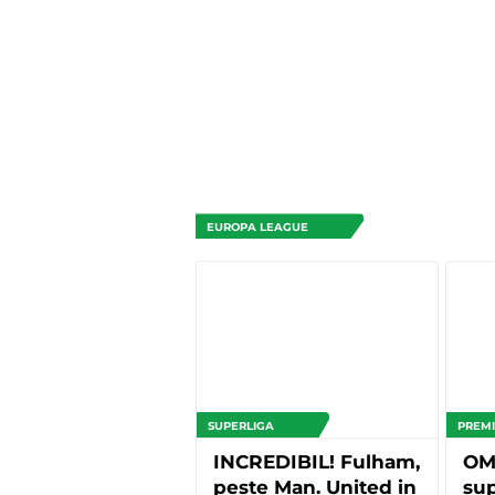
EUROPA LEAGUE
SUPERLIGA
PREMI
INCREDIBIL! Fulham,
OMU
peste Man. United in
sup