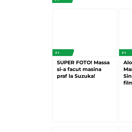
F 1
F 1
SUPER FOTO! Massa
Alo
si-a facut masina
Mar
praf la Suzuka!
Sin
fil