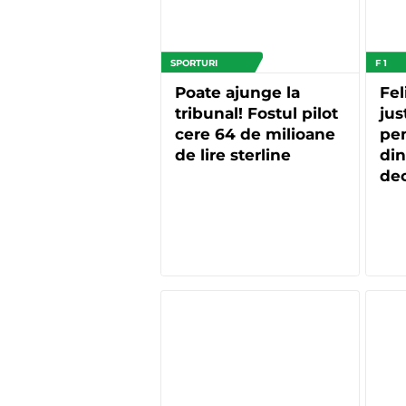
SPORTURI
F 1
Poate ajunge la
Fel
tribunal! Fostul pilot
jus
cere 64 de milioane
pen
de lire sterline
din
dec