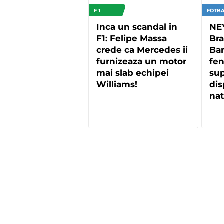
F 1
FOTBA
Inca un scandal in
NE
F1: Felipe Massa
Bra
crede ca Mercedes ii
Bar
furnizeaza un motor
fen
mai slab echipei
sup
Williams!
dis
nat