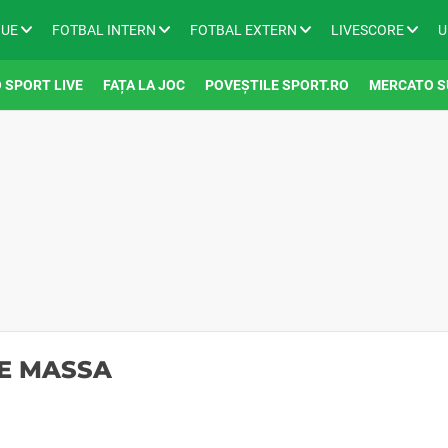
GUE
FOTBAL INTERN
FOTBAL EXTERN
LIVESCORE
U
 SPORT LIVE
FAȚA LA JOC
POVEȘTILE SPORT.RO
MERCATO S
PE MASSA