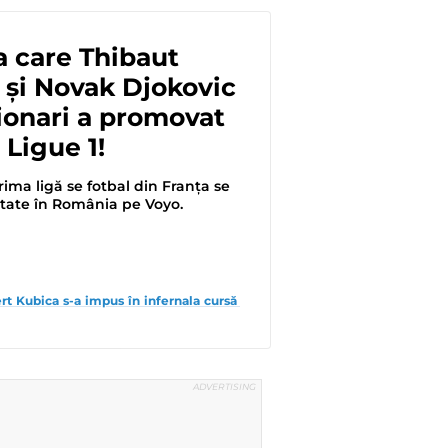
a care Thibaut
 și Novak Djokovic
ionari a promovat
n Ligue 1!
rima ligă se fotbal din Franța se
vitate în România pe Voyo.
rt Kubica s-a impus în infernala cursă 