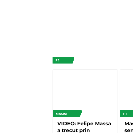
F 1
MASINI
F 1
VIDEO: Felipe Massa
Mas
a trecut prin
sen