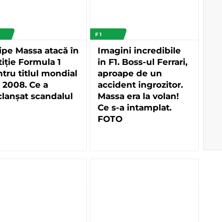
F 1
ipe Massa atacă în
Imagini incredibile
tiţie Formula 1
in F1. Boss-ul Ferrari,
tru titlul mondial
aproape de un
 2008. Ce a
accident ingrozitor.
lanșat scandalul
Massa era la volan!
Ce s-a intamplat.
FOTO