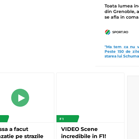
Toata lumea inc
din Grenoble,
se afla in coma
SPORT.RO
"Ma tem ca nu v
Peste 150 de zil
starea lui Schuma
F 1
sa a facut
VIDEO Scene
zatie pe strazile
incredibile in F1!