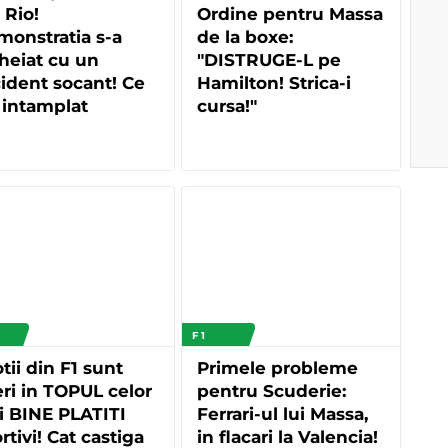
 Rio!
Ordine pentru Massa
onstratia s-a
de la boxe:
heiat cu un
"DISTRUGE-L pe
ident socant! Ce
Hamilton! Strica-i
 intamplat
cursa!"
F 1
otii din F1 sunt
Primele probleme
eri in TOPUL celor
pentru Scuderie:
i BINE PLATITI
Ferrari-ul lui Massa,
rtivi! Cat castiga
in flacari la Valencia!