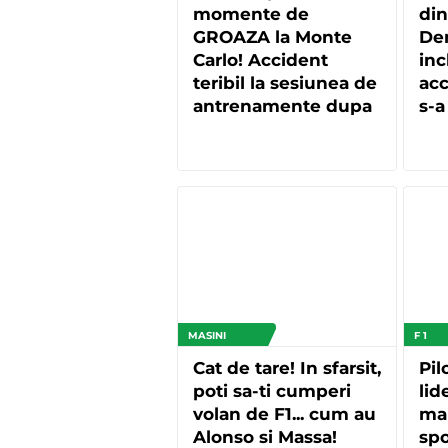
momente de
din
GROAZA la Monte
Dem
Carlo! Accident
inc
teribil la sesiunea de
acc
antrenamente dupa
s-a
ce i s-au blocat
rotile!
MASINI
F 1
Cat de tare! In sfarsit,
Pil
poti sa-ti cumperi
lid
volan de F1... cum au
ma
Alonso si Massa!
spo