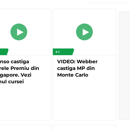
F 1
nso castiga
VIDEO: Webber
ele Premiu din
castiga MP din
gapore. Vezi
Monte Carlo
mul cursei