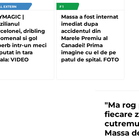
L EXTERN
F 1
YMAGIC |
Massa a fost internat
zilianul
imediat dupa
celonei, dribling
accidentul din
omenal si gol
Marele Premiu al
erb intr-un meci
Canadei! Prima
putat in tara
imagine cu el de pe
ala: VIDEO
patul de spital. FOTO
"Ma rog 
fiecare z
cutremur
Massa d