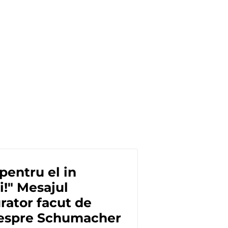
pentru el in
i!" Mesajul
ator facut de
espre Schumacher