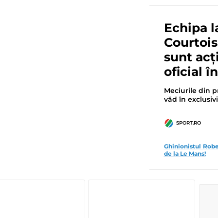
Echipa l
Courtois
sunt acț
oficial î
Meciurile din p
văd în exclusi
SPORT.RO
Ghinionistul Robe
de la Le Mans!