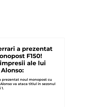
rrari a prezentat
nopost F150!
impresii ale lui
 Alonso:
 a prezentat noul monopost cu
lonso va ataca titlul in sezonul
 1.