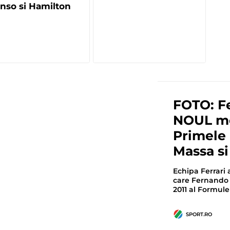
nso si Hamilton
FOTO: Fe
NOUL mo
Primele 
Massa si
Echipa Ferrari
care Fernando A
2011 al Formulei
SPORT.RO