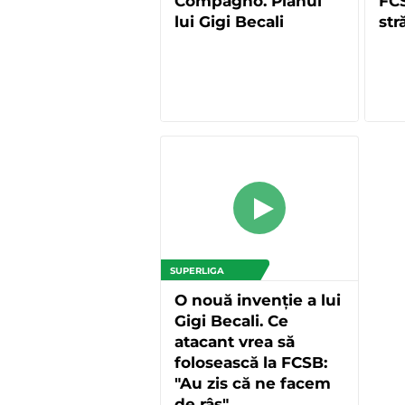
Compagno. Planul
FCS
lui Gigi Becali
str
SUPERLIGA
O nouă invenție a lui
Gigi Becali. Ce
atacant vrea să
folosească la FCSB:
"Au zis că ne facem
de râs"