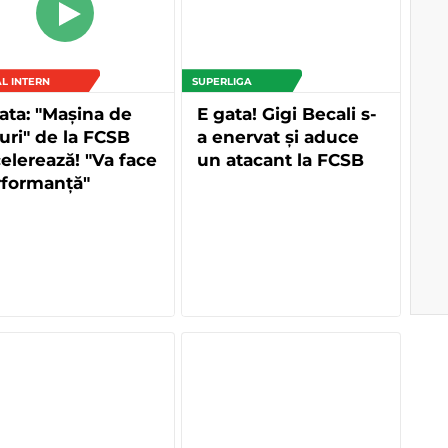
L INTERN
SUPERLIGA
ata: "Mașina de
E gata! Gigi Becali s-
uri" de la FCSB
a enervat și aduce
elerează! "Va face
un atacant la FCSB
rformanță"