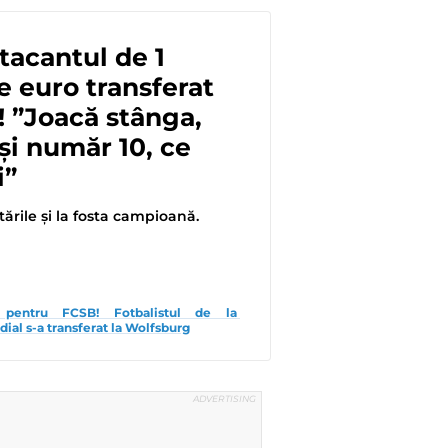
atacantul de 1
e euro transferat
 ”Joacă stânga,
și număr 10, ce
i”
rile și la fosta campioană.
pentru FCSB! Fotbalistul de la 
al s-a transferat la Wolfsburg