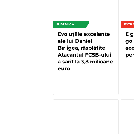
SUPERLIGA
FOTBA
Evoluțiile excelente
E g
ale lui Daniel
gol
Bîrligea, răsplătite!
acc
Atacantul FCSB-ului
pe
a sărit la 3,8 milioane
euro