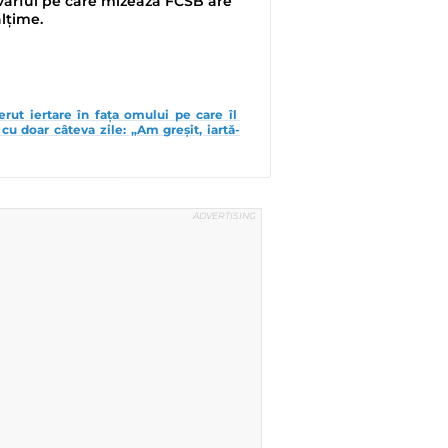
 vârful pe care mizează FCSB are
ălțime.
erut iertare în fața omului pe care îl 
cu doar câteva zile: „Am greșit, iartă-