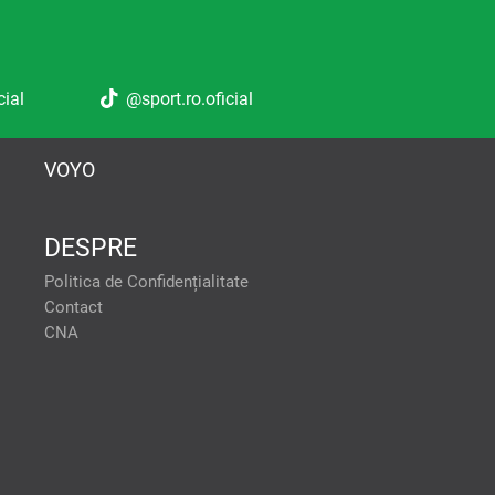
cial
@sport.ro.oficial
VOYO
DESPRE
tele pentru a oferi:
Politica de Confidențialitate
formanței reclamelor. Stocarea
Contact
tilizarea profilurilor pentru
CNA
lor de conținut personalizat.
onalizate. Crearea profilurilor
ACCEPT TOATE
ței conținutului. Înțelegerea
se diferite. Utilizarea de date
lor limitate pentru a selecta
 scanarea dispozitivului.
VREAU SA
MODIFIC
SETARILE
INDIVIDUAL