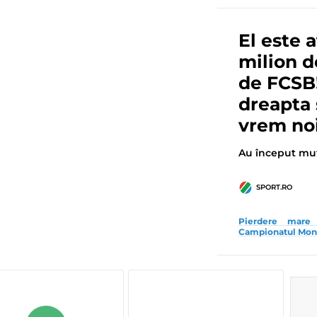
El este 
milion d
de FCSB!
dreapta 
vrem no
Au început mută
SPORT.RO
Pierdere mare 
Campionatul Mondi