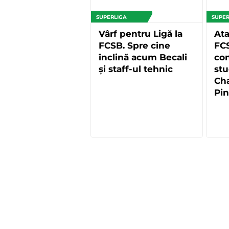
SUPERLIGA
SUPER
Vârf pentru Ligă la
Ata
FCSB. Spre cine
FCS
înclină acum Becali
con
și staff-ul tehnic
stu
Ch
Pint