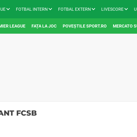
GUE
FOTBAL INTERN
FOTBAL EXTERN
LIVESCORE
U
MIER LEAGUE
FAȚA LA JOC
POVEȘTILE SPORT.RO
MERCATO S
ANT FCSB