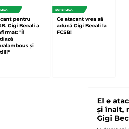
LIGA
SUPERLIGA
cant pentru
Ce atacant vrea să
B. Gigi Becali a
aducă Gigi Becali la
firmat: "Îl
FCSB!
diază
aralambous și
ilii"
El e ata
și înalt,
Gigi Bec