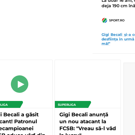
La doar 16 ani,
deja 190 cm în
SPORT.RO
Gigi Becali și-a c
desființa în urmă 
mă!”
LIGA
SUPERLIGA
i Becali a găsit
Gigi Becali anunță
cant! Patronul
un nou atacant la
cecampioanei
FCSB: "Vreau să-l văd