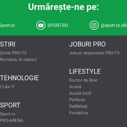
Urmăreşte-ne pe:
Sport.ro
SPORT.RO
@sport.ro.ofi
STIRI
JOBURI PRO
Știrile PRO•TV
Job-uri disponibile PRO•TV
România, te iubesc!
confidențiale
Atât noi, cât și partenerii noștri prelucrăm da
LIFESTYLE
TEHNOLOGIE
tivul dvs., precum
Dezvoltarea și îmbunătățirea serviciilor. Măsurarea per
Doctor de Bine
și/sau accesarea informațiilor de pe un dispozitiv. U
. Puteți accepta sau
selectarea conținutului personalizat. Crearea profiluri
gina cu politica de
I Like IT
Acasă
Utilizarea profilurilor pentru selectarea publicității pers
și nu vă vor afecta
Acasă Gold
pentru publicitate personalizată. Măsurarea performan
publicului prin statistici sau combinații de date din sur
Perfecte
limitate pentru a selecta publicitatea. Utilizarea date
partenere, precum si
SPORT
conținutul. Date precise de geolocație și identificarea prin
DeBărbați
mite website-ului sa
Listă parteneri (furnizori)
isate in functie de
Foodstory
Sport.ro
lor de socializare si
PRO•ARENA
rt. 15-22 din GDPR in
 fi exercitate prin