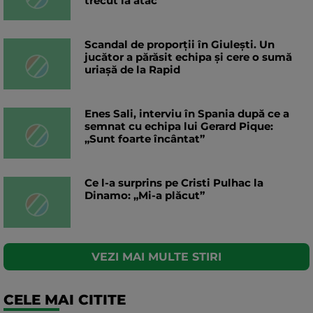
trecut la atac
Scandal de proporții în Giulești. Un
jucător a părăsit echipa și cere o sumă
uriașă de la Rapid
Enes Sali, interviu în Spania după ce a
semnat cu echipa lui Gerard Pique:
„Sunt foarte încântat”
Ce l-a surprins pe Cristi Pulhac la
Dinamo: „Mi-a plăcut”
VEZI MAI MULTE STIRI
CELE MAI CITITE