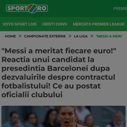
PREMI
VOYO SPORT LIVE
CRISTI CHIVU
MERCATO PREMIER LEAGUE
HOME
CAMPIONATE EXTERNE
LA LIGA
"MESSI A MERITA
"Messi a meritat fiecare euro!"
Reactia unui candidat la
presedintia Barcelonei dupa
dezvaluirile despre contractul
fotbalistului! Ce au postat
oficialii clubului