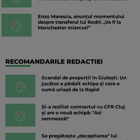
Enzo Maresca, anunțul momentului
despre transferul lui Rodri: „Va fi la
Manchester miercuri”
RECOMANDARILE REDACTIEI
Scandal de proporții în Giulești. Un
jucător a părăsit echipa și cere o
sumă uriașă de la Rapid
Și-a reziliat contractul cu CFR Cluj
și are o nouă echipă: "Azi
semnează!"
Se pregătește „decapitarea” lui