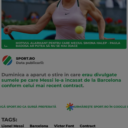
MOTIVUL ALARMANT PENTRU CARE MECIUL SIMONA HALEP - PAULA
LA LIGA
BADOSA AR PUTEA SĂ NU SE MAI JOACE
SPORT.RO
Data publicarii:
Data
actualizarii:
Duminica a aparut o stire in care
erau divulgate
sumele pe care Messi le-a incasat de la Barcelona
conform celui mai recent contract
.
GĂ SPORT.RO CA SURSĂ PREFERATĂ
URMĂREȘTE SPORT.RO ÎN GOOGLE 
TAGS:
Lionel Messi
Barcelona
Victor Font
Contract