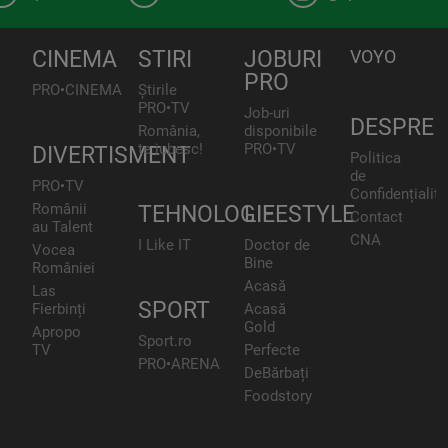
CINEMA
STIRI
JOBURI
VOYO
PRO
PRO•CINEMA
Știrile
PRO•TV
Job-uri
DESPRE
România,
disponibile
te iubesc!
PRO•TV
DIVERTISMENT
Politica
de
PRO•TV
Confidențialita
Românii
TEHNOLOGIE
LIFESTYLE
Contact
au Talent
CNA
I Like IT
Doctor de
Vocea
Bine
României
Acasă
Las
SPORT
Fierbinți
Acasă
Gold
Apropo
Sport.ro
TV
Perfecte
PRO•ARENA
DeBărbați
Foodstory