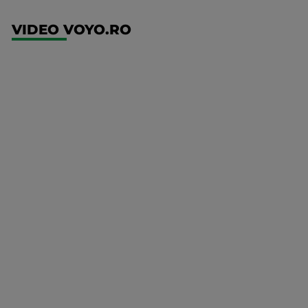
VIDEO VOYO.RO
UFC
(RO)
UFC
Fight
Night:
Gamrot
vs
Salkilld
Mai multe
UFC
detalii