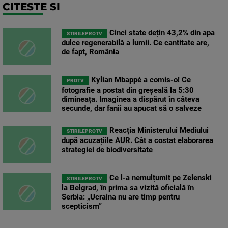
CITESTE SI
Cinci state dețin 43,2% din apa
STIRILEPROTV
dulce regenerabilă a lumii. Ce cantitate are,
de fapt, România
Kylian Mbappé a comis-o! Ce
PROTV
fotografie a postat din greșeală la 5:30
dimineața. Imaginea a dispărut în câteva
secunde, dar fanii au apucat să o salveze
Reacția Ministerului Mediului
STIRILEPROTV
după acuzațiile AUR. Cât a costat elaborarea
strategiei de biodiversitate
Ce l-a nemulțumit pe Zelenski
STIRILEPROTV
la Belgrad, în prima sa vizită oficială în
Serbia: „Ucraina nu are timp pentru
scepticism”