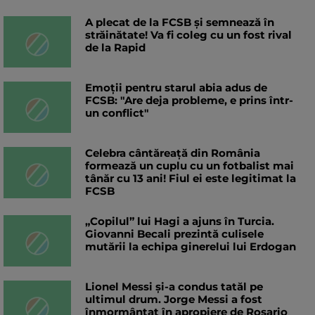
A plecat de la FCSB și semnează în
străinătate! Va fi coleg cu un fost rival
de la Rapid
Emoții pentru starul abia adus de
FCSB: "Are deja probleme, e prins într-
un conflict"
Celebra cântăreață din România
formează un cuplu cu un fotbalist mai
tânăr cu 13 ani! Fiul ei este legitimat la
FCSB
„Copilul” lui Hagi a ajuns în Turcia.
Giovanni Becali prezintă culisele
mutării la echipa ginerelui lui Erdogan
Lionel Messi și-a condus tatăl pe
ultimul drum. Jorge Messi a fost
înmormântat în apropiere de Rosario