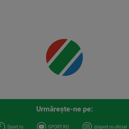
Rountree
Jr.
Mai multe
detalii
00:00
Urmăreşte-ne pe:
Sport.ro
SPORT.RO
@sport.ro.oficial