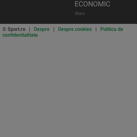
ECONOMIC
iBani
© Sport.ro |
Despre
|
Despre cookies
|
Politica de
confidentialitate
Don’t miss out on our news and
updates! Enable push
notifications
SUBSCRIBE
NOT NOW
UNSUBSCRIBE