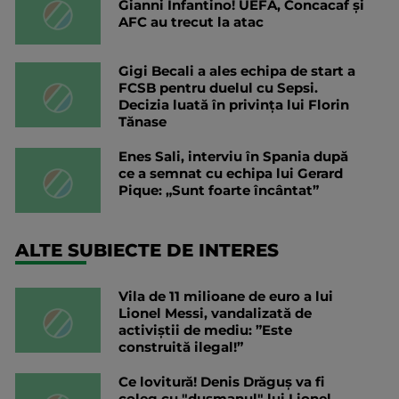
Gianni Infantino! UEFA, Concacaf și
AFC au trecut la atac
Gigi Becali a ales echipa de start a
FCSB pentru duelul cu Sepsi.
Decizia luată în privința lui Florin
Tănase
Enes Sali, interviu în Spania după
ce a semnat cu echipa lui Gerard
Pique: „Sunt foarte încântat”
ALTE SUBIECTE DE INTERES
Vila de 11 milioane de euro a lui
Lionel Messi, vandalizată de
activiștii de mediu: ”Este
construită ilegal!”
Ce lovitură! Denis Drăguș va fi
coleg cu "dușmanul" lui Lionel