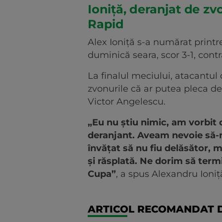
Ioniță, deranjat de zv
Rapid
Alex Ioniță s-a numărat printr
duminică seara, scor 3-1, con
La finalul meciului, atacantul
zvonurile că ar putea pleca d
Victor Angelescu.
„Eu nu știu nimic, am vorbit 
deranjant. Aveam nevoie să
învățat să nu fiu delăsător,
și răsplată. Ne dorim să term
Cupa”
, a spus Alexandru Ioniț
ARTICOL RECOMANDAT D