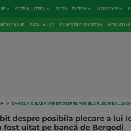
GUE
FOTBAL INTERN
FOTBAL EXTERN
LIVESCORE
U
MIER LEAGUE
FAȚA LA JOC
POVEȘTILE SPORT.RO
MERCATO S
GA
DANIEL NICULAE A VORBIT DESPRE POSIBILA PLECARE A LUI IONIȚĂ DE LA RAPID, DUPĂ 
bit despre posibila plecare a lui I
a fost uitat pe bancă de Bergodi