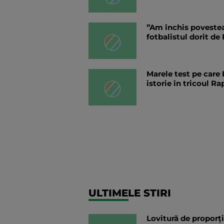
”Am închis povestea
fotbalistul dorit de
Marele test pe care 
istorie în tricoul Ra
ULTIMELE STIRI
Lovitură de proporți