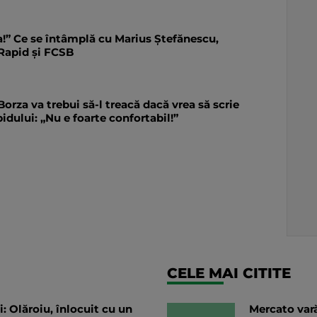
!” Ce se întâmplă cu Marius Ștefănescu,
 Rapid și FCSB
Borza va trebui să-l treacă dacă vrea să scrie
pidului: „Nu e foarte confortabil!”
CELE MAI CITITE
i: Olăroiu, înlocuit cu un
Mercato vară