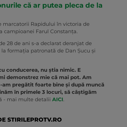
onurile că ar putea pleca de la
e marcatorii Rapidului în victoria de
tra campioanei Farul Constanța.
 de 28 de ani s-a declarat deranjat de
e la formația patronată de Dan Șucu și
cu conducerea, nu știa nimic. E
-mi demonstrez mie că mai pot. Am
 m-am pregătit foarte bine și după muncă
inăm în primele 3 locuri, să câștigăm
ă - mai multe detalii
AICI
.
E STIRILEPROTV.RO