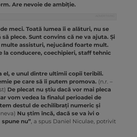
orm. Are nevoie de ambiție.
de meci. Toată lumea îi e alături, nu se
să plece. Sunt convins că ne va ajuta. Și
e multe assisturi, nejucând foarte mult.
e la conducere, coechipieri, staff tehnic
l, e unul dintre ultimii copii teribili.
demie pe care să îi putem promova.
(n.r. –
st)
De plecat nu știu dacă vor mai pleca
 dar vom vedea la finalul perioadei de
tem destul de echilibrați numeric și
ineva)
Nu știm încă, dacă se va ivi o
m spune nu”
, a spus Daniel Niculae, potrivit