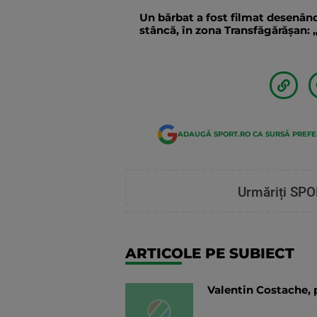
Un bărbat a fost filmat desenând
stâncă, în zona Transfăgărăşan: „
ADAUGĂ SPORT.RO CA SURSĂ PREF
Urmăriți SPO
ARTICOLE PE SUBIECT
Valentin Costache, 