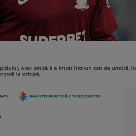
idului, Alex Ioniță II a intrat într-un con de umbră, 
ergodi la echipă.
ERATĂ
URMĂREȘTE SPORT.RO ÎN GOOGLE DISCOVER
e