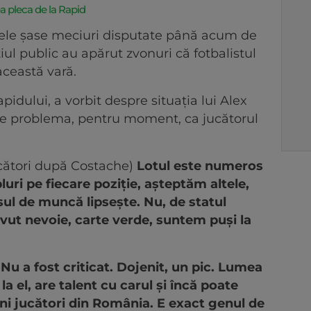
ea pleca de la Rapid
cele șase meciuri disputate până acum de
țiul public au apărut zvonuri că fotbalistul
această vară.
idului, a vorbit despre situația lui Alex
ne problema, pentru moment, ca jucătorul
ucători după Costache)
Lotul este numeros
luri pe fiecare poziție, așteptăm altele,
ul de muncă lipsește. Nu, de statul
vut nevoie, carte verde, suntem puși la
)
Nu a fost criticat. Dojenit, un pic. Lumea
la el, are talent cu carul și încă poate
ni jucători din România. E exact genul de