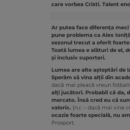
care vorbea Cristi. Talent en
Ar putea face diferența meci 
pune problema ca Alex Ioniță 
sezonul trecut a oferit foart
Toată lumea e alături de el, d
și inclusiv suporteri.
Lumea are alte așteptări de la e
Sperăm să vina alții din aca
dacă mai pleacă vreun fotbali
alți jucători. Probabil că da,
mercato. Însă cred eu că sun
valoric.
(n.r. – dacă mai vine c
ocazie foarte specială, nu a
Prosport.