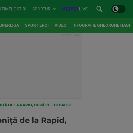
SPORTURI
LIVE
LTIMELE STIRI
UPERLIGA
SPORT EROI
VIDEO
INFOGRAFIE GHEORGHE HAGI
CE FOTBALISTUL A FOST UITAT PE BANCĂ DE BERGODI
oniță de la Rapid,