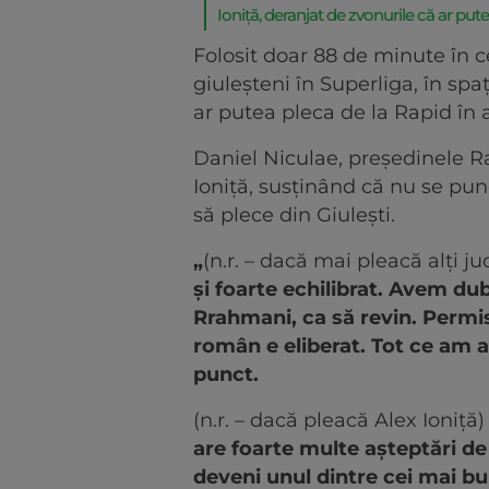
Ioniță, deranjat de zvonurile că ar put
Folosit doar 88 de minute în 
giuleșteni în Superliga, în spa
ar putea pleca de la Rapid în 
Daniel Niculae, președinele Rap
Ioniță, susținând că nu se pu
să plece din Giulești.
„
(n.r. – dacă mai pleacă alți j
și foarte echilibrat. Avem dub
Rrahmani, ca să revin. Permis
român e eliberat. Tot ce am a
punct.
(n.r. – dacă pleacă Alex Ioniță
are foarte multe așteptări de 
deveni unul dintre cei mai bu