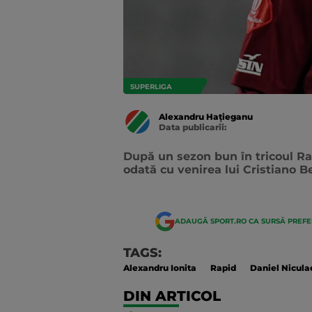
SUPERLIGA
Alexandru Hațieganu
Data publicarii:
Data
actualizarii:
După un sezon bun în tricoul Rap
odată cu venirea lui Cristiano B
ADAUGĂ SPORT.RO CA SURSĂ PREF
TAGS:
Alexandru Ionita
Rapid
Daniel Nicula
DIN ARTICOL