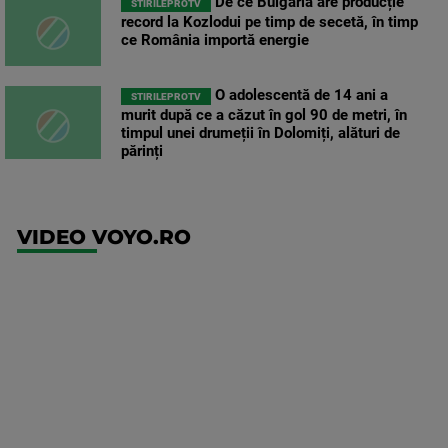
De ce Bulgaria are producție
STIRILEPROTV
record la Kozlodui pe timp de secetă, în timp
ce România importă energie
O adolescentă de 14 ani a
STIRILEPROTV
murit după ce a căzut în gol 90 de metri, în
timpul unei drumeții în Dolomiți, alături de
părinți
VIDEO VOYO.RO
UFC
(RO)
UFC
Fight