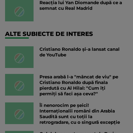
Reacția lui Yan Diomande după ce a
semnat cu Real Madrid
ALTE SUBIECTE DE INTERES
Cristiano Ronaldo și-a lansat canal
de YouTube
Presa arabă l-a "mâncat de viu" pe
Cristiano Ronaldo după finala
pierdută cu Al Hilal: "Cum îți
permiți să faci așa ceva?"
Îi nenorocim pe șeici!
Internaționalii români din Arabia
Saudită sunt cu toții la
retrogradare, cu o singură excepție