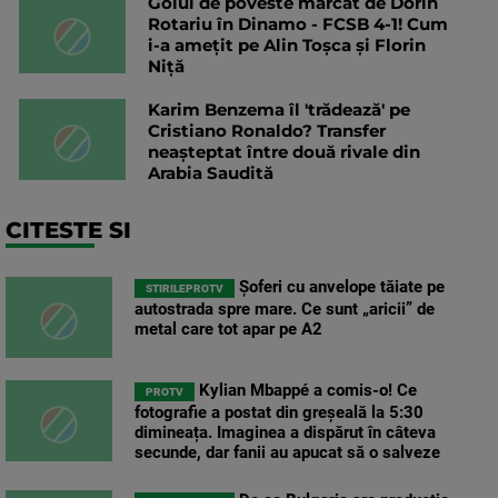
Golul de poveste marcat de Dorin
Rotariu în Dinamo - FCSB 4-1! Cum
i-a amețit pe Alin Toșca și Florin
Niță
Karim Benzema îl 'trădează' pe
Cristiano Ronaldo? Transfer
neașteptat între două rivale din
Arabia Saudită
CITESTE SI
Șoferi cu anvelope tăiate pe
STIRILEPROTV
autostrada spre mare. Ce sunt „aricii” de
metal care tot apar pe A2
Kylian Mbappé a comis-o! Ce
PROTV
fotografie a postat din greșeală la 5:30
dimineața. Imaginea a dispărut în câteva
secunde, dar fanii au apucat să o salveze