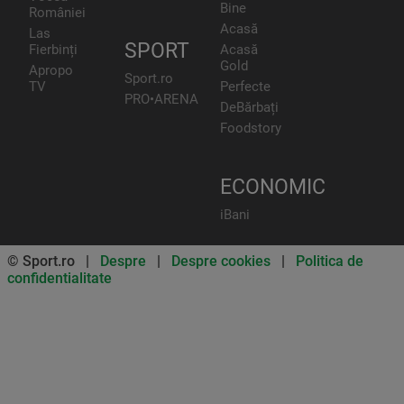
Bine
României
Acasă
Las
SPORT
Fierbinți
Acasă
Gold
Apropo
Sport.ro
TV
Perfecte
PRO•ARENA
DeBărbați
Foodstory
ECONOMIC
iBani
© Sport.ro |
Despre
|
Despre cookies
|
Politica de
confidentialitate
Don’t miss out on our news and
updates! Enable push
notifications
SUBSCRIBE
NOT NOW