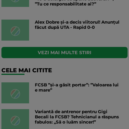
”Tu ce responsabilitate ai?”
Alex Dobre și-a decis viitorul! Anunțul
făcut după UTA - Rapid 0-0
VEZI MAI MULTE STIRI
CELE MAI CITITE
FCSB ”și-a găsit portar”: ”Valoarea lui
e mare”
Variantă de antrenor pentru Gigi
Becali la FCSB? Tehnicianul a răspuns
fabulos: „Să o luăm sincer!”