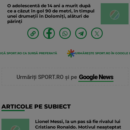
O adolescentă de 14 ani a murit după
ce a căzut în gol 90 de metri, în timpul
unei drumeții în Dolomiți, alături de
părinți
GĂ SPORT.RO CA SURSĂ PREFERATĂ
URMĂREȘTE SPORT.RO ÎN GOOGLE 
Google News
Urmăriți SPORT.RO și pe
ARTICOLE PE SUBIECT
Lionel Messi, la un pas să fie rivalul lui
Cristiano Ronaldo. Motivul neașteptat