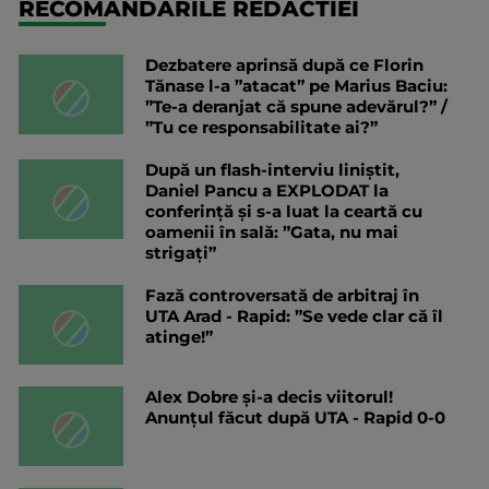
RECOMANDARILE REDACTIEI
Dezbatere aprinsă după ce Florin
Tănase l-a ”atacat” pe Marius Baciu:
”Te-a deranjat că spune adevărul?” /
”Tu ce responsabilitate ai?”
După un flash-interviu liniștit,
Daniel Pancu a EXPLODAT la
conferință și s-a luat la ceartă cu
oamenii în sală: ”Gata, nu mai
strigați”
Fază controversată de arbitraj în
UTA Arad - Rapid: ”Se vede clar că îl
atinge!”
Alex Dobre și-a decis viitorul!
Anunțul făcut după UTA - Rapid 0-0