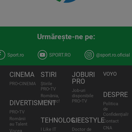
Urmăreşte-ne pe:
Sport.ro
SPORT.RO
@sport.ro.oficial
CINEMA
STIRI
JOBURI
VOYO
PRO
PRO•CINEMA
Știrile
PRO•TV
Job-uri
DESPRE
România,
disponibile
te iubesc!
PRO•TV
DIVERTISMENT
Politica
de
PRO•TV
Confidențialita
Românii
TEHNOLOGIE
LIFESTYLE
Contact
au Talent
CNA
I Like IT
Doctor de
Vocea