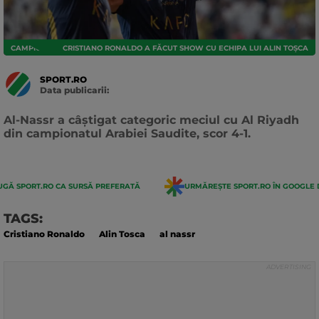
CAMPIONATE EXTERNE
CRISTIANO RONALDO A FĂCUT SHOW CU ECHIPA LUI ALIN TOȘCA
SPORT.RO
Data publicarii:
Data
actualizarii:
Al-Nassr a câștigat categoric meciul cu Al Riyadh
din campionatul Arabiei Saudite, scor 4-1.
GĂ SPORT.RO CA SURSĂ PREFERATĂ
URMĂREȘTE SPORT.RO ÎN GOOGLE 
TAGS:
Cristiano Ronaldo
Alin Tosca
al nassr