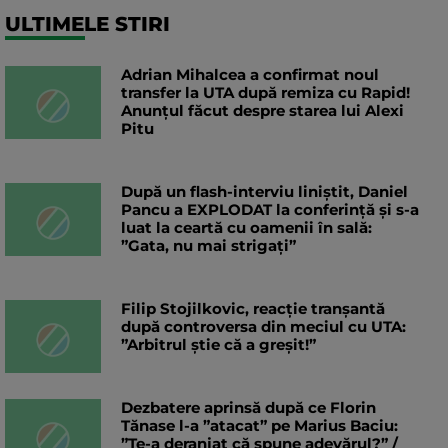
ULTIMELE STIRI
Adrian Mihalcea a confirmat noul
transfer la UTA după remiza cu Rapid!
Anunțul făcut despre starea lui Alexi
Pitu
După un flash-interviu liniștit, Daniel
Pancu a EXPLODAT la conferință și s-a
luat la ceartă cu oamenii în sală:
”Gata, nu mai strigați”
Filip Stojilkovic, reacție tranșantă
după controversa din meciul cu UTA:
”Arbitrul știe că a greșit!”
Dezbatere aprinsă după ce Florin
Tănase l-a ”atacat” pe Marius Baciu:
”Te-a deranjat că spune adevărul?” /