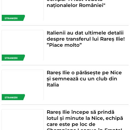
naționalelor României"
STRANIERI
Italienii au dat ultimele detalii
despre transferul lui Rareș Ilie!
”Piace molto”
STRANIERI
Rareș Ilie o părăsește pe Nice
și semnează cu un club din
Italia
STRANIERI
Rareș Ilie începe să prindă
lotul și minute la Nice, echipă
care este pe loc de