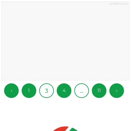
3
...
‹
1
4
11
›