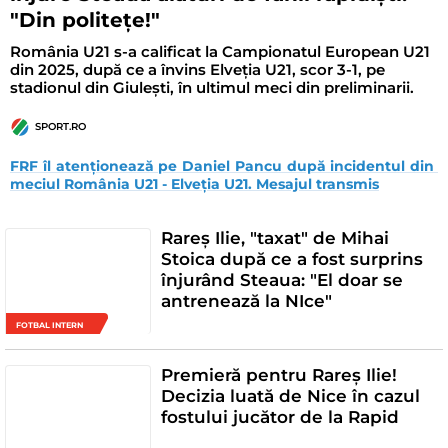
"Din politețe!"
România U21 s-a calificat la Campionatul European U21
din 2025, după ce a învins Elveția U21, scor 3-1, pe
stadionul din Giulești, în ultimul meci din preliminarii.
SPORT.RO
FRF îl atenționează pe Daniel Pancu după incidentul din 
meciul România U21 - Elveția U21. Mesajul transmis
Rareș Ilie, "taxat" de Mihai
Stoica după ce a fost surprins
înjurând Steaua: "El doar se
antrenează la NIce"
FOTBAL INTERN
Premieră pentru Rareș Ilie!
Decizia luată de Nice în cazul
fostului jucător de la Rapid