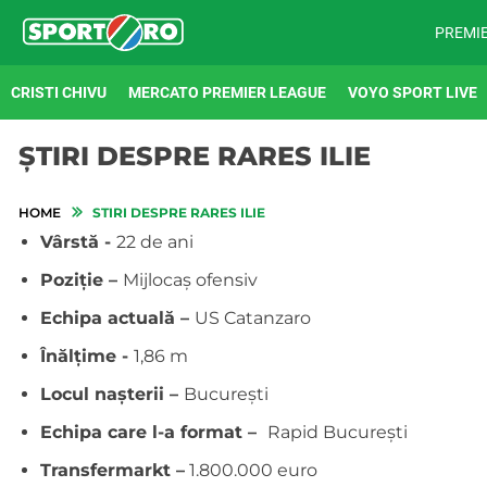
PREMI
CRISTI CHIVU
MERCATO PREMIER LEAGUE
VOYO SPORT LIVE
ȘTIRI DESPRE RARES ILIE
HOME
STIRI DESPRE RARES ILIE
Vârstă -
22 de ani
Poziție –
Mijlocaș ofensiv
Echipa actuală –
US Catanzaro
Înălţime -
1,86 m
Locul nașterii –
București
Echipa care l-a format –
Rapid București
Transfermarkt –
1.800.000 euro