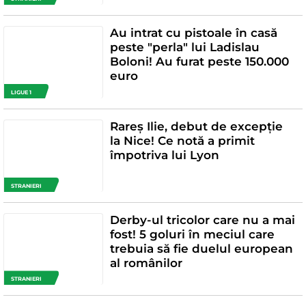
Au intrat cu pistoale în casă
peste "perla" lui Ladislau
Boloni! Au furat peste 150.000
euro
LIGUE 1
Rareș Ilie, debut de excepție
la Nice! Ce notă a primit
împotriva lui Lyon
STRANIERI
Derby-ul tricolor care nu a mai
fost! 5 goluri în meciul care
trebuia să fie duelul european
al românilor
STRANIERI