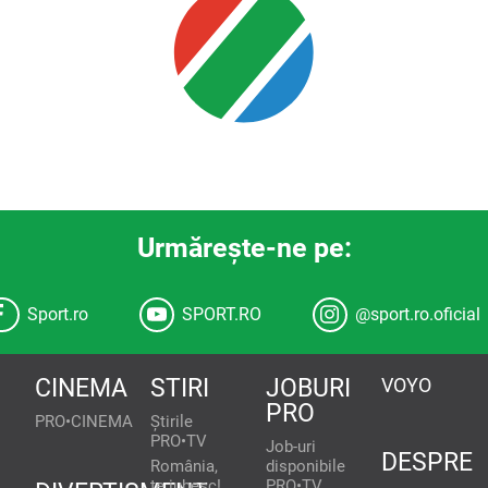
Urmăreşte-ne pe:
Sport.ro
SPORT.RO
@sport.ro.oficial
CINEMA
STIRI
JOBURI
VOYO
PRO
PRO•CINEMA
Știrile
PRO•TV
Job-uri
DESPRE
România,
disponibile
te iubesc!
PRO•TV