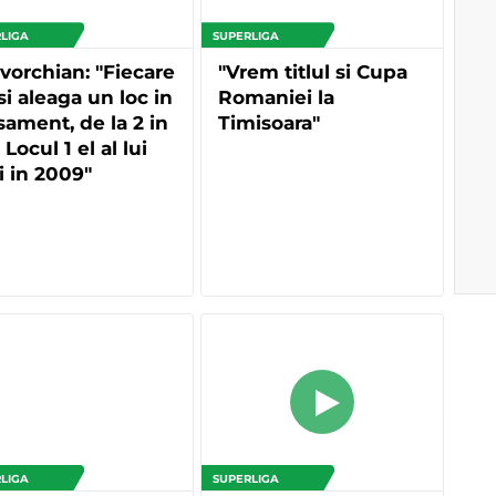
LIGA
SUPERLIGA
vorchian: "Fiecare
"Vrem titlul si Cupa
si aleaga un loc in
Romaniei la
sament, de la 2 in
Timisoara"
. Locul 1 el al lui
i in 2009"
LIGA
SUPERLIGA