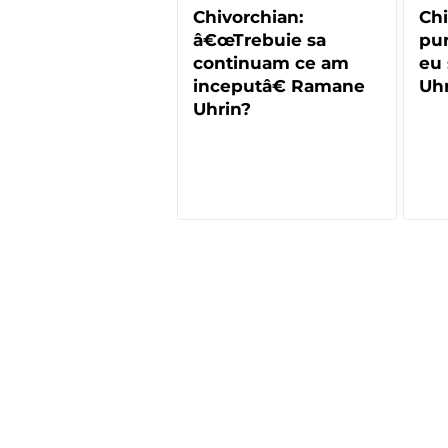
Chivorchian:
Chi
â€œTrebuie sa
pu
continuam ce am
eu 
inceputâ€ Ramane
Uhr
Uhrin?