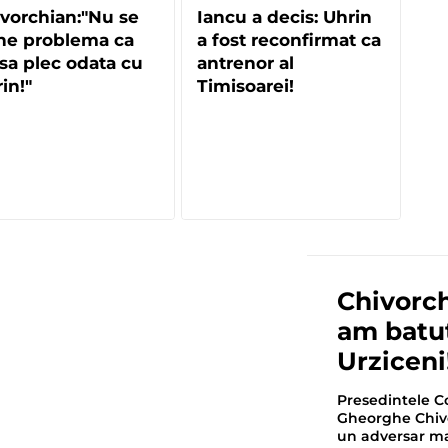
vorchian:"Nu se
Iancu a decis: Uhrin
ne problema ca
a fost reconfirmat ca
sa plec odata cu
antrenor al
in!"
Timisoarei!
Chivorch
am batut
Urziceni
Presedintele Co
Gheorghe Chivo
un adversar mai