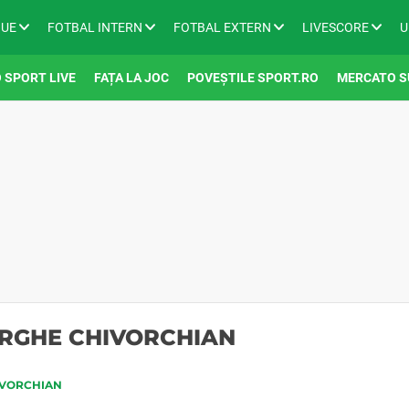
GUE
FOTBAL INTERN
FOTBAL EXTERN
LIVESCORE
U
 SPORT LIVE
FAȚA LA JOC
POVEȘTILE SPORT.RO
MERCATO S
ORGHE CHIVORCHIAN
IVORCHIAN