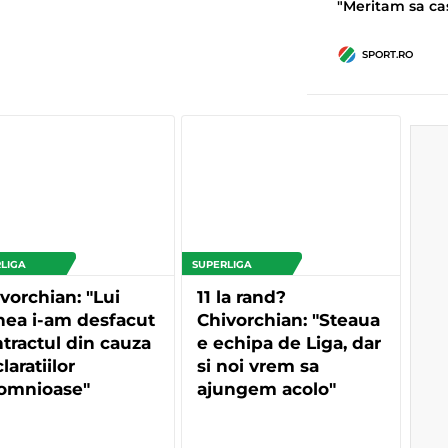
"Meritam sa ca
SPORT.RO
LIGA
SUPERLIGA
vorchian: "Lui
11 la rand?
nea i-am desfacut
Chivorchian: "Steaua
tractul din cauza
e echipa de Liga, dar
laratiilor
si noi vrem sa
lomnioase"
ajungem acolo"