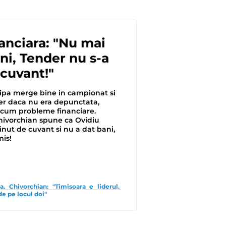
nanciara: "Nu mai
i, Tender nu s-a
 cuvant!"
ipa merge bine in campionat si
der daca nu era depunctata,
acum probleme financiare.
hivorchian spune ca Ovidiu
inut de cuvant si nu a dat bani,
mis!
. Chivorchian: "Timisoara e liderul. 
e pe locul doi"