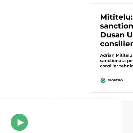
Mititelu
sanction
Dusan U
consilie
Adrian Mititelu
sanctionata pe
consilier tehni
SPORT.RO