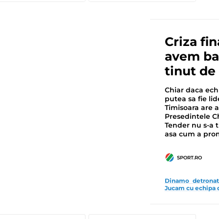
Criza fi
avem ban
tinut de
Chiar daca ech
putea sa fie li
Timisoara are 
Presedintele C
Tender nu s-a t
asa cum a pro
SPORT.RO
Dinamo detronata
Jucam cu echipa d