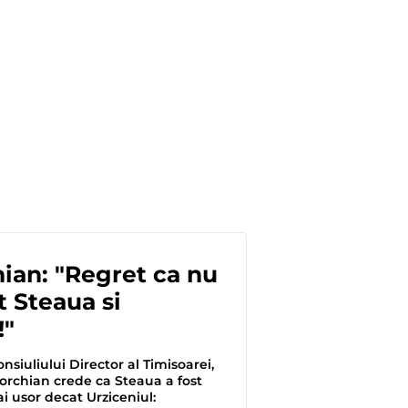
ian: "Regret ca nu
 Steaua si
!"
nsiuliului Director al Timisoarei,
rchian crede ca Steaua a fost
 usor decat Urziceniul: