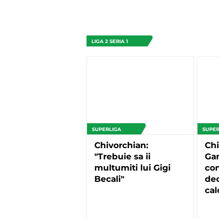
LIGA 2 SERIA 1
SUPERLIGA
SUPER
Chivorchian:
Chi
"Trebuie sa ii
Ga
multumiti lui Gigi
con
Becali"
dec
ca