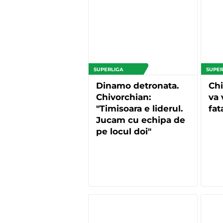
SUPERLIGA
SUPER
Dinamo detronata.
Ch
Chivorchian:
va 
"Timisoara e liderul.
fat
Jucam cu echipa de
pe locul doi"