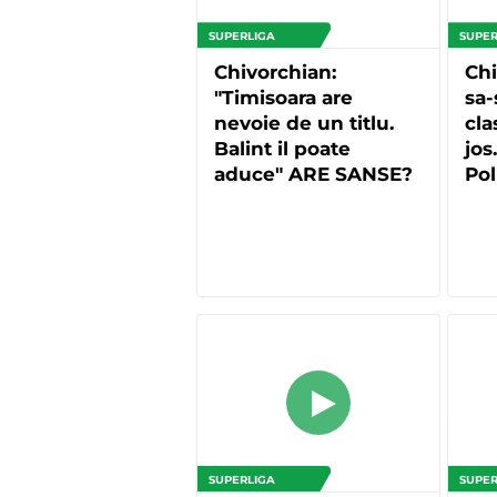
SUPERLIGA
SUPER
Chivorchian:
Chi
"Timisoara are
sa-
nevoie de un titlu.
cla
Balint il poate
jos
aduce" ARE SANSE?
Pol
SUPERLIGA
SUPER