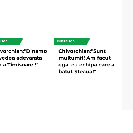
LIGA
SUPERLIGA
ivorchian:"Dinamo
Chivorchian:"Sunt
vedea adevarata
multumit! Am facut
a a Timisoarei!"
egal cu echipa care a
batut Steaua!"