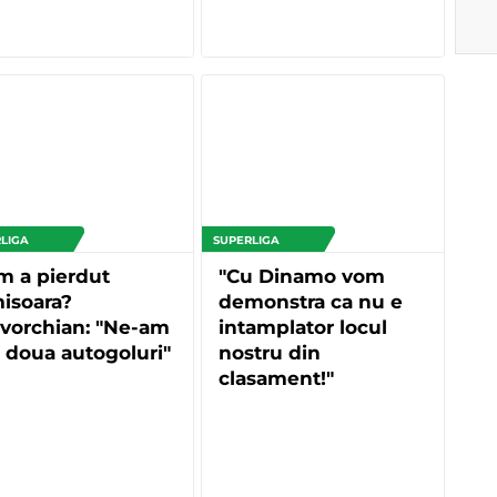
LIGA
SUPERLIGA
m a pierdut
"Cu Dinamo vom
isoara?
demonstra ca nu e
vorchian: "Ne-am
intamplator locul
 doua autogoluri"
nostru din
clasament!"