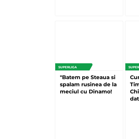
SUPERLIGA
SUPER
"Batem pe Steaua si
Cu
spalam rusinea de la
Tim
meciul cu Dinamo!
Chi
dat