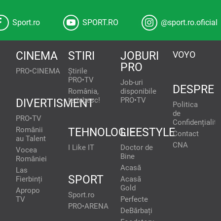
Sport.ro
SPORT.RO
@sport.ro.oficial
CINEMA
STIRI
JOBURI
VOYO
PRO
PRO•CINEMA
Știrile
PRO•TV
Job-uri
DESPRE
România,
disponibile
te iubesc!
PRO•TV
DIVERTISMENT
Politica
de
PRO•TV
Confidențialita
Românii
TEHNOLOGIE
LIFESTYLE
Contact
au Talent
CNA
I Like IT
Doctor de
Vocea
Bine
României
Acasă
Las
SPORT
Fierbinți
Acasă
Gold
Apropo
Sport.ro
TV
Perfecte
PRO•ARENA
DeBărbați