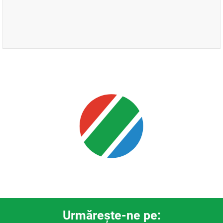
Urmăreşte-ne pe: