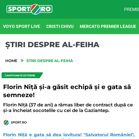
PREMI
VOYO SPORT LIVE
CRISTI CHIVU
MERCATO PREMIER LEAGUE
ȘTIRI DESPRE AL-FEIHA
HOME
STIRI DESPRE AL-FEIHA
CAMPIONATE EXTERNE
Florin Niță și-a găsit echipă și e gata să
semneze!
Florin Niță (37 de ani) a rămas liber de contract după ce
și-a încheiat socotelile cu cei de la Gaziantep.
SPORT.RO
Florin Niță e gata să dea lovitura! "Salvatorul României", 