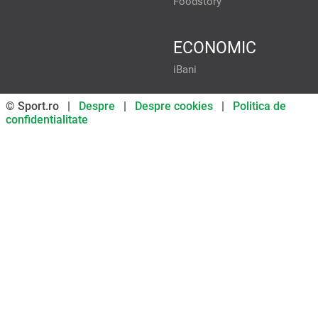
Foodstory
ECONOMIC
iBani
© Sport.ro |
Despre
|
Despre cookies
|
Politica de
confidentialitate
Don’t miss out on our news and
updates! Enable push
notifications
SUBSCRIBE
NOT NOW
UNSUBSCRIBE