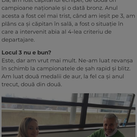
Da, am fost căpitanul echipei, de două ori
campioane naționale și o dată bronz. Anul
acesta a fost cel mai trist, când am ieșit pe 3, am
plâns ca și căpitan în sală, a fost o situație în
care a intervenit abia al 4-lea criteriu de
departajare.
Locul 3 nu e bun?
Este, dar am vrut mai mult. Ne-am luat revanșa
în schimb la campionatele de șah rapid și blitz.
Am luat două medalii de aur, la fel ca și anul
trecut, două din două.