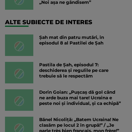
„Noi așa ne gândisem”
ALTE SUBIECTE DE INTERES
Șah mat din patru mutări, în
episodul 8 al Pastilei de Șah
Pastila de Șah, episodul 7:
deschiderea și regulile pe care
trebuie să le respectăm
Dorin Goian: „Pușcaș dă gol când
ne arde buza mai tare! Ucraina e
peste noi și individual, și ca echipă”
Bănel Nicoliță: „Batem Ucraina! Ne
clasăm pe locul 2 în grupă!” / „Je
parle très bien français, mon frère!”