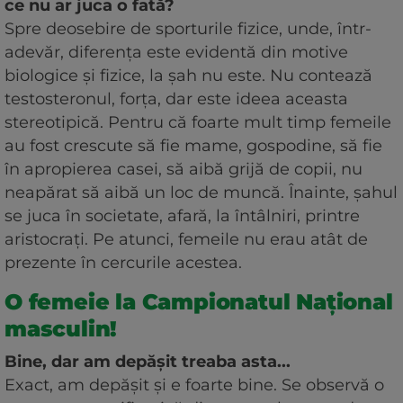
ce nu ar juca o fată?
Spre deosebire de sporturile fizice, unde, într-
adevăr, diferența este evidentă din motive
biologice și fizice, la șah nu este. Nu contează
testosteronul, forța, dar este ideea aceasta
stereotipică. Pentru că foarte mult timp femeile
au fost crescute să fie mame, gospodine, să fie
în apropierea casei, să aibă grijă de copii, nu
neapărat să aibă un loc de muncă. Înainte, șahul
se juca în societate, afară, la întâlniri, printre
aristocrați. Pe atunci, femeile nu erau atât de
prezente în cercurile acestea.
O femeie la Campionatul Național
masculin!
Bine, dar am depășit treaba asta...
Exact, am depășit și e foarte bine. Se observă o