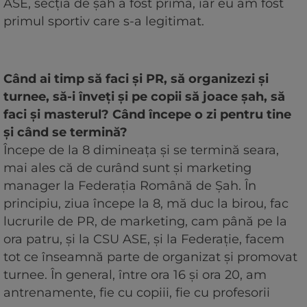
ASE, secția de șah a fost prima, iar eu am fost
primul sportiv care s-a legitimat.
Când ai timp să faci și PR, să organizezi și
turnee, să-i înveți și pe copii să joace șah, să
faci și masterul? Când începe o zi pentru tine
și când se termină?
Începe de la 8 dimineața și se termină seara,
mai ales că de curând sunt și marketing
manager la Federația Română de Șah. În
principiu, ziua începe la 8, mă duc la birou, fac
lucrurile de PR, de marketing, cam până pe la
ora patru, și la CSU ASE, și la Federație, facem
tot ce înseamnă parte de organizat și promovat
turnee. În general, între ora 16 și ora 20, am
antrenamente, fie cu copiii, fie cu profesorii