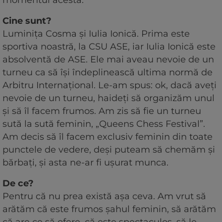
momentul acesta.
Cine sunt?
Luminița Cosma și Iulia Ionică. Prima este
sportiva noastră, la CSU ASE, iar Iulia Ionică este
absolventă de ASE. Ele mai aveau nevoie de un
turneu ca să își îndeplinească ultima normă de
Arbitru Internațional. Le-am spus: ok, dacă aveți
nevoie de un turneu, haideți să organizăm unul
și să îl facem frumos. Am zis să fie un turneu
sută la sută feminin, „Queens Chess Festival”.
Am decis să îl facem exclusiv feminin din toate
punctele de vedere, deși puteam să chemăm și
bărbați, și asta ne-ar fi ușurat munca.
De ce?
Pentru că nu prea există așa ceva. Am vrut să
arătăm că este frumos șahul feminin, să arătăm