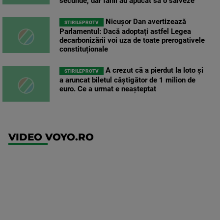
secunde, dar fanii au apucat să o salveze
Nicușor Dan avertizează
STIRILEPROTV
Parlamentul: Dacă adoptați astfel Legea
decarbonizării voi uza de toate prerogativele
constituționale
A crezut că a pierdut la loto și
STIRILEPROTV
a aruncat biletul câștigător de 1 milion de
euro. Ce a urmat e neașteptat
VIDEO VOYO.RO
UEFA
Europa
Conference
League