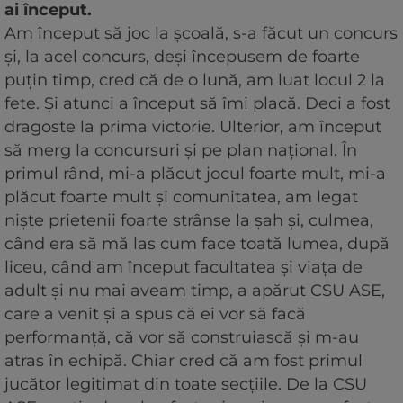
ai început.
Am început să joc la școală, s-a făcut un concurs
și, la acel concurs, deși începusem de foarte
puțin timp, cred că de o lună, am luat locul 2 la
fete. Și atunci a început să îmi placă. Deci a fost
dragoste la prima victorie. Ulterior, am început
să merg la concursuri și pe plan național. În
primul rând, mi-a plăcut jocul foarte mult, mi-a
plăcut foarte mult și comunitatea, am legat
niște prietenii foarte strânse la șah și, culmea,
când era să mă las cum face toată lumea, după
liceu, când am început facultatea și viața de
adult și nu mai aveam timp, a apărut CSU ASE,
care a venit și a spus că ei vor să facă
performanță, că vor să construiască și m-au
atras în echipă. Chiar cred că am fost primul
jucător legitimat din toate secțiile. De la CSU