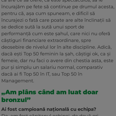
că are ce să ofere, că este spectaculos, să le
încurajăm pe fete să continue pe drumul acesta,
pentru că, așa cum spuneam, e dificil să
încurajezi o fată care poate are alte înclinații să
se dedice sută la sută unui sport de
performanță cum este șahul, care nici nu oferă
câștiguri financiare extraordinare, spre
deosebire de nivelul lor în alte discipline. Adică,
dacă ești Top 50 feminin la șah, câștigi ok, ca și
femeie, dar nu faci o avere din chestia asta, este
pur și simplu un salariu normal, comparativ
dacă ai fi Top 50 în IT, sau Top 50 în
Management.
„Am plâns când am luat doar
bronzul”
Ai fost campioană națională cu echipa?