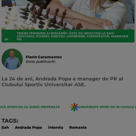
TINERII-FENOMEN AI ROMÂNIEI. ĂSTA DA SIMULTAN LA ȘAH:
CĂPITANUL ECHIPEI, ARBITRU, ANTRENOR, COMENTATOR, MANAGER
SPORTURI
PR!
Florin Caramavrov
Data publicarii:
Data
actualizarii:
La 24 de ani, Andrada Popa e manager de PR al
Clubului Sportiv Universitar ASE.
GĂ SPORT.RO CA SURSĂ PREFERATĂ
URMĂREȘTE SPORT.RO ÎN GOOGLE 
TAGS:
Sah
Andrada Popa
interviu
Romania