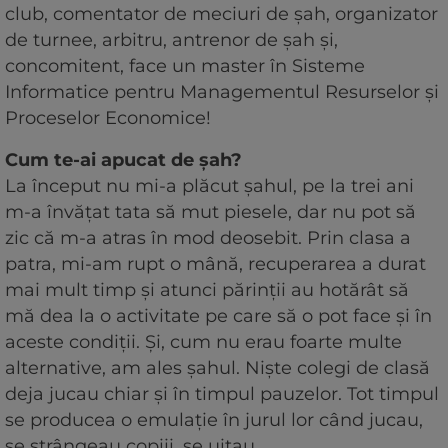
club, comentator de meciuri de șah, organizator
de turnee, arbitru, antrenor de șah și,
concomitent, face un master în Sisteme
Informatice pentru Managementul Resurselor și
Proceselor Economice!
Cum te-ai apucat de șah?
La început nu mi-a plăcut şahul, pe la trei ani
m-a învățat tata să mut piesele, dar nu pot să
zic că m-a atras în mod deosebit. Prin clasa a
patra, mi-am rupt o mână, recuperarea a durat
mai mult timp și atunci părinții au hotărât să
mă dea la o activitate pe care să o pot face și în
aceste condiții. Și, cum nu erau foarte multe
alternative, am ales şahul. Niște colegi de clasă
deja jucau chiar și în timpul pauzelor. Tot timpul
se producea o emulaţie în jurul lor când jucau,
se strângeau copiii, se uitau.