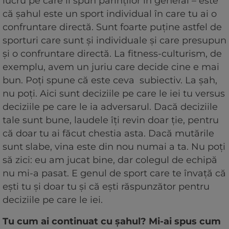
lucru pe care îl spun părinților în general – este
că șahul este un sport individual în care tu ai o
confruntare directă. Sunt foarte puține astfel de
sporturi care sunt și individuale și care presupun
și o confruntare directă. La fitness-culturism, de
exemplu, avem un juriu care decide cine e mai
bun. Poți spune că este ceva subiectiv. La șah,
nu poți. Aici sunt deciziile pe care le iei tu versus
deciziile pe care le ia adversarul. Dacă deciziile
tale sunt bune, laudele îți revin doar ție, pentru
că doar tu ai făcut chestia asta. Dacă mutările
sunt slabe, vina este din nou numai a ta. Nu poți
să zici: eu am jucat bine, dar colegul de echipă
nu mi-a pasat. E genul de sport care te învață că
ești tu și doar tu și că ești răspunzător pentru
deciziile pe care le iei.
Tu cum ai continuat cu șahul? Mi-ai spus cum