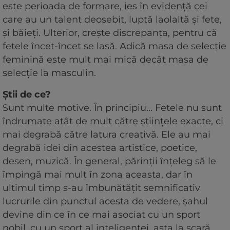
este perioada de formare, ies în evidență cei
care au un talent deosebit, luptă laolaltă și fete,
și băieți. Ulterior, creşte discrepanţa, pentru că
fetele încet-încet se lasă. Adică masa de selecţie
feminină este mult mai mică decât masa de
selecţie la masculin.
Știi de ce?
Sunt multe motive. În principiu... Fetele nu sunt
îndrumate atât de mult către științele exacte, ci
mai degrabă către latura creativă. Ele au mai
degrabă idei din acestea artistice, poetice,
desen, muzică. În general, părinții înțeleg să le
împingă mai mult în zona aceasta, dar în
ultimul timp s-au îmbunătățit semnificativ
lucrurile din punctul acesta de vedere, șahul
devine din ce în ce mai asociat cu un sport
nobil, cu un sport al inteligenței, asta la scară