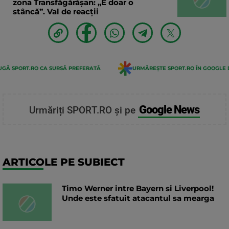
zona Transfăgărăşan: „E doar o
stâncă”. Val de reacții
GĂ SPORT.RO CA SURSĂ PREFERATĂ
URMĂREȘTE SPORT.RO ÎN GOOGLE 
Google News
Urmăriți SPORT.RO și pe
ARTICOLE PE SUBIECT
Timo Werner intre Bayern si Liverpool!
Unde este sfatuit atacantul sa mearga