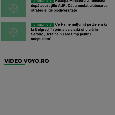
Reacția Ministerului Mediului
STIRILEPROTV
după acuzațiile AUR. Cât a costat elaborarea
strategiei de biodiversitate
Ce l-a nemulțumit pe Zelenski
STIRILEPROTV
la Belgrad, în prima sa vizită oficială în
Serbia: „Ucraina nu are timp pentru
scepticism”
VIDEO VOYO.RO
UEFA
Europa
Conference
League