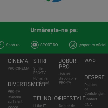
Urmăreşte-ne pe:
Sport.ro
SPORT.RO
@sport.ro.oficial
CINEMA
STIRI
JOBURI
VOYO
PRO
PRO•CINEMA
Știrile
PRO•TV
Job-uri
DESPRE
România,
disponibile
te iubesc!
PRO•TV
DIVERTISMENT
Politica
de
PRO•TV
Confidențialita
Românii
TEHNOLOGIE
LIFESTYLE
Contact
au Talent
CNA
I Like IT
Doctor de
Vocea