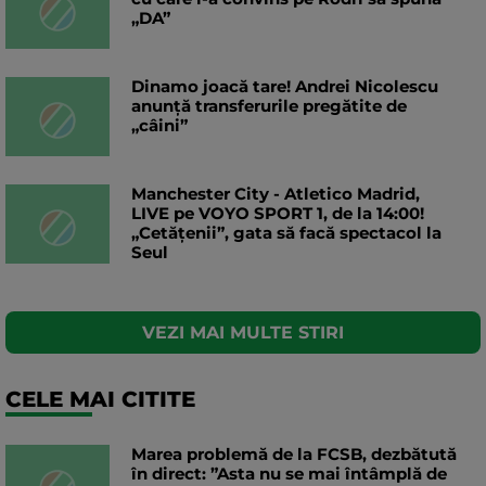
„DA”
Dinamo joacă tare! Andrei Nicolescu
anunță transferurile pregătite de
„câini”
Manchester City - Atletico Madrid,
LIVE pe VOYO SPORT 1, de la 14:00!
„Cetățenii”, gata să facă spectacol la
Seul
VEZI MAI MULTE STIRI
CELE MAI CITITE
Marea problemă de la FCSB, dezbătută
în direct: ”Asta nu se mai întâmplă de