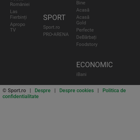
Bine
României
Acasă
Las
SPORT
Fierbinți
Acasă
Gold
Apropo
Sport.ro
TV
Perfecte
PRO•ARENA
DeBărbați
Foodstory
ECONOMIC
iBani
© Sport.ro |
Despre
|
Despre cookies
|
Politica de
confidentialitate
Don’t miss out on our news and
updates! Enable push
notifications
SUBSCRIBE
NOT NOW