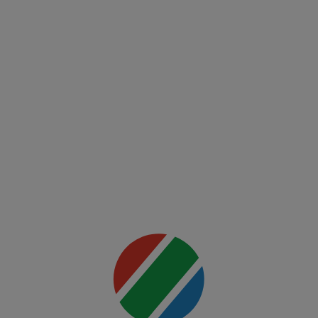
Conference
League
FCSB -
FK Auda
Mai multe
detalii
00:00