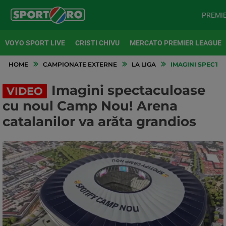
PREMI
VOYO SPORT LIVE
CRISTI CHIVU
MERCATO PREMIER LEAGUE
HOME
CAMPIONATE EXTERNE
LA LIGA
IMAGINI SPECTA
Imagini spectaculoase
VIDEO
cu noul Camp Nou! Arena
catalanilor va arăta grandios