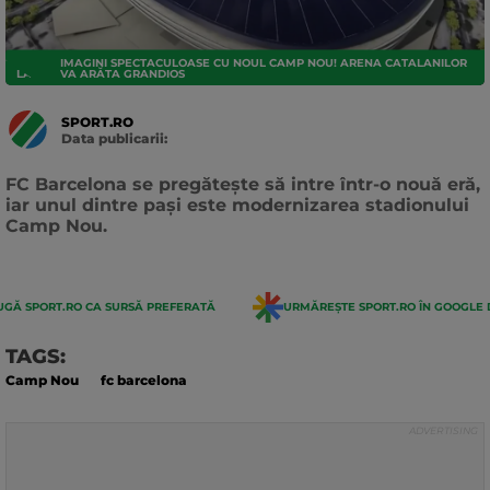
IMAGINI SPECTACULOASE CU NOUL CAMP NOU! ARENA CATALANILOR
LA LIGA
VA ARĂTA GRANDIOS
SPORT.RO
Data publicarii:
Data
actualizarii:
FC Barcelona se pregătește să intre într-o nouă eră,
iar unul dintre pași este modernizarea stadionului
Camp Nou.
GĂ SPORT.RO CA SURSĂ PREFERATĂ
URMĂREȘTE SPORT.RO ÎN GOOGLE 
TAGS:
Camp Nou
fc barcelona