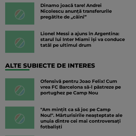
Dinamo joacă tare! Andrei
Nicolescu anunță transferurile
pregătite de „câini”
Lionel Messi a ajuns în Argentina:
starul lui Inter Miami își va conduce
tatăl pe ultimul drum
ALTE SUBIECTE DE INTERES
Ofensivă pentru Joao Felix! Cum
vrea FC Barcelona să-l păstreze pe
portughez pe Camp Nou
"Am mințit ca să joc pe Camp
Nou!". Mărturisirile neașteptate ale
unuia dintre cei mai controversați
fotbaliști