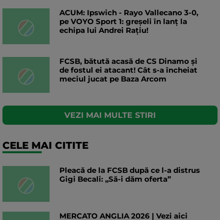
ACUM: Ipswich - Rayo Vallecano 3-0,
pe VOYO Sport 1: greșeli în lanț la
echipa lui Andrei Rațiu!
FCSB, bătută acasă de CS Dinamo și
de fostul ei atacant! Cât s-a încheiat
meciul jucat pe Baza Arcom
VEZI MAI MULTE STIRI
CELE MAI CITITE
Pleacă de la FCSB după ce l-a distrus
Gigi Becali: „Să-i dăm oferta”
MERCATO ANGLIA 2026 | Vezi aici