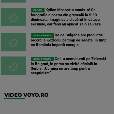
Kylian Mbappé a comis-o! Ce
PROTV
fotografie a postat din greșeală la 5:30
dimineața. Imaginea a dispărut în câteva
secunde, dar fanii au apucat să o salveze
De ce Bulgaria are producție
STIRILEPROTV
record la Kozlodui pe timp de secetă, în timp
ce România importă energie
Ce l-a nemulțumit pe Zelenski
STIRILEPROTV
la Belgrad, în prima sa vizită oficială în
Serbia: „Ucraina nu are timp pentru
scepticism”
VIDEO VOYO.RO
UFC