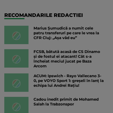
RECOMANDARILE REDACTIEI
Marius Șumudică a numit cele
patru transferuri pe care le vrea la
CFR Cluj: „Aşa văd eu”
FCSB, bătută acasă de CS Dinamo
și de fostul ei atacant! Cât s-a
încheiat meciul jucat pe Baza
Arcom
ACUM: Ipswich - Rayo Vallecano 3-
0, pe VOYO Sport 1: greșeli în lanț la
echipa lui Andrei Rațiu!
Cadou inedit primit de Mohamed
Salah la Trabzonspor