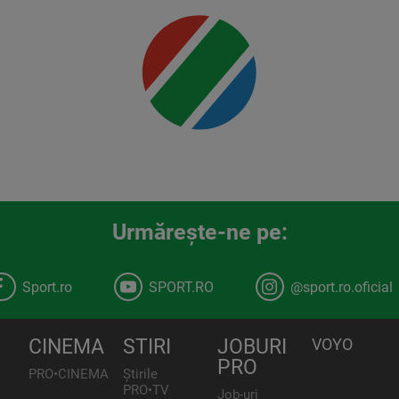
00:00
Urmăreşte-ne pe:
Sport.ro
SPORT.RO
@sport.ro.oficial
CINEMA
STIRI
JOBURI
VOYO
PRO
PRO•CINEMA
Știrile
PRO•TV
Job-uri