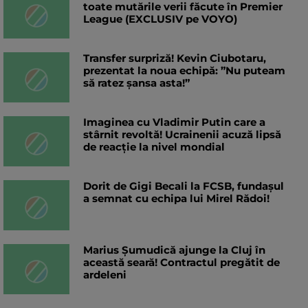
toate mutările verii făcute în Premier
League (EXCLUSIV pe VOYO)
Transfer surpriză! Kevin Ciubotaru,
prezentat la noua echipă: ”Nu puteam
să ratez șansa asta!”
Imaginea cu Vladimir Putin care a
stârnit revoltă! Ucrainenii acuză lipsă
de reacție la nivel mondial
Dorit de Gigi Becali la FCSB, fundașul
a semnat cu echipa lui Mirel Rădoi!
Marius Șumudică ajunge la Cluj în
această seară! Contractul pregătit de
ardeleni