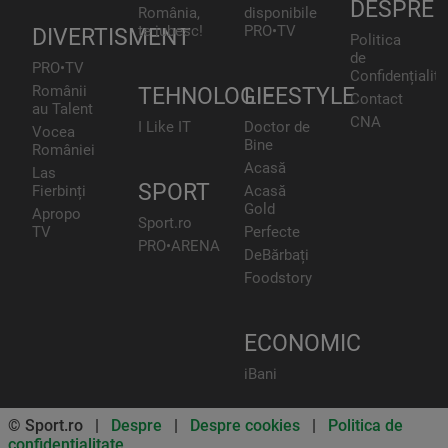
DESPRE
România,
disponibile
te iubesc!
PRO•TV
DIVERTISMENT
Politica
de
PRO•TV
Confidențialita
Românii
TEHNOLOGIE
LIFESTYLE
Contact
au Talent
CNA
I Like IT
Doctor de
Vocea
Bine
României
Acasă
Las
SPORT
Fierbinți
Acasă
Gold
Apropo
Sport.ro
TV
Perfecte
PRO•ARENA
DeBărbați
Foodstory
ECONOMIC
iBani
© Sport.ro |
Despre
|
Despre cookies
|
Politica de
confidentialitate