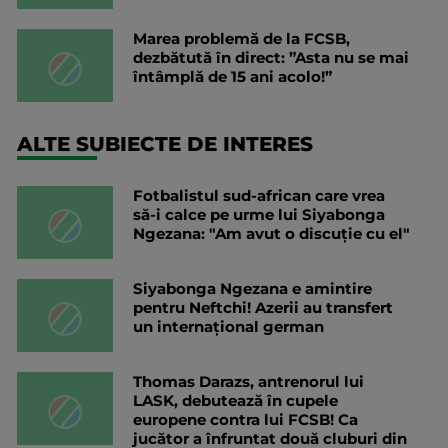
Marea problemă de la FCSB,
dezbătută în direct: ”Asta nu se mai
întâmplă de 15 ani acolo!”
ALTE SUBIECTE DE INTERES
Fotbalistul sud-african care vrea
să-i calce pe urme lui Siyabonga
Ngezana: "Am avut o discuție cu el"
Siyabonga Ngezana e amintire
pentru Neftchi! Azerii au transfert
un internațional german
Thomas Darazs, antrenorul lui
LASK, debutează în cupele
europene contra lui FCSB! Ca
jucător a înfruntat două cluburi din