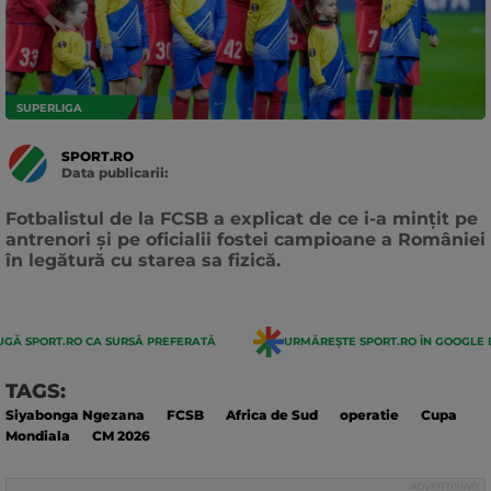
SUPERLIGA
SPORT.RO
Data publicarii:
Data
actualizarii:
Fotbalistul de la FCSB a explicat de ce i-a mințit pe
antrenori și pe oficialii fostei campioane a României
în legătură cu starea sa fizică.
GĂ SPORT.RO CA SURSĂ PREFERATĂ
URMĂREȘTE SPORT.RO ÎN GOOGLE 
TAGS:
Siyabonga Ngezana
FCSB
Africa de Sud
operatie
Cupa
Mondiala
CM 2026