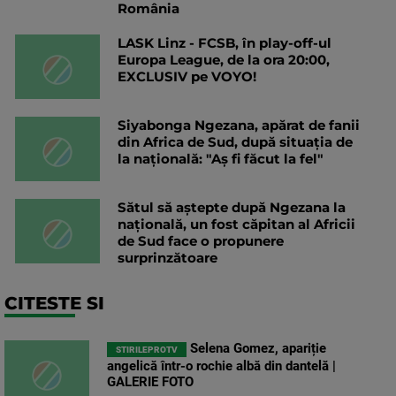
România
LASK Linz - FCSB, în play-off-ul
Europa League, de la ora 20:00,
EXCLUSIV pe VOYO!
Siyabonga Ngezana, apărat de fanii
din Africa de Sud, după situația de
la națională: "Aș fi făcut la fel"
Sătul să aștepte după Ngezana la
națională, un fost căpitan al Africii
de Sud face o propunere
surprinzătoare
CITESTE SI
Selena Gomez, apariție
STIRILEPROTV
angelică într-o rochie albă din dantelă |
GALERIE FOTO