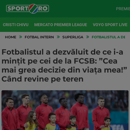
PREMI
CRISTI CHIVU
MERCATO PREMIER LEAGUE
VOYO SPORT LIVE
HOME
FOTBAL INTERN
SUPERLIGA
FOTBALISTUL A DEZVĂ
Fotbalistul a dezvăluit de ce i-a
mințit pe cei de la FCSB: ”Cea
mai grea decizie din viața mea!”
Când revine pe teren