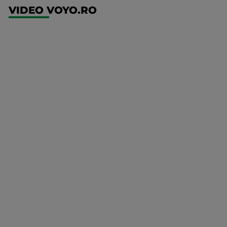
VIDEO VOYO.RO
UFC
(RO)
UFC
Fight
Night:
Gamrot
vs
Salkilld
Mai multe
UFC
detalii