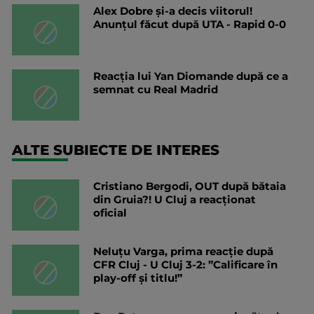
Alex Dobre și-a decis viitorul!
Anunțul făcut după UTA - Rapid 0-0
Reacția lui Yan Diomande după ce a
semnat cu Real Madrid
ALTE SUBIECTE DE INTERES
Cristiano Bergodi, OUT după bătaia
din Gruia?! U Cluj a reacționat
oficial
Neluțu Varga, prima reacție după
CFR Cluj - U Cluj 3-2: ”Calificare în
play-off și titlu!”