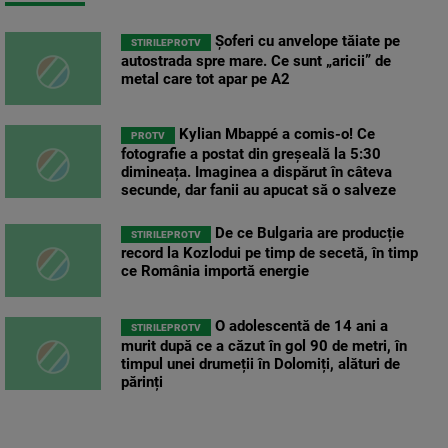
Șoferi cu anvelope tăiate pe
STIRILEPROTV
autostrada spre mare. Ce sunt „aricii” de
metal care tot apar pe A2
Kylian Mbappé a comis-o! Ce
PROTV
fotografie a postat din greșeală la 5:30
dimineața. Imaginea a dispărut în câteva
secunde, dar fanii au apucat să o salveze
De ce Bulgaria are producție
STIRILEPROTV
record la Kozlodui pe timp de secetă, în timp
ce România importă energie
O adolescentă de 14 ani a
STIRILEPROTV
murit după ce a căzut în gol 90 de metri, în
timpul unei drumeții în Dolomiți, alături de
părinți