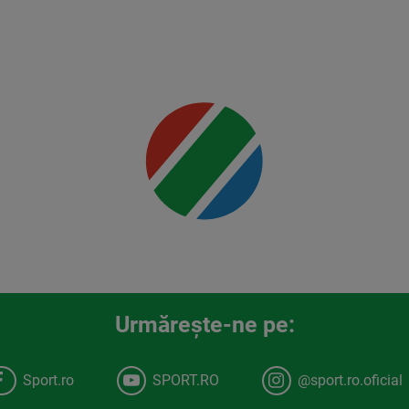
Jr.
Mai multe
detalii
00:00
Urmăreşte-ne pe:
Sport.ro
SPORT.RO
@sport.ro.oficial