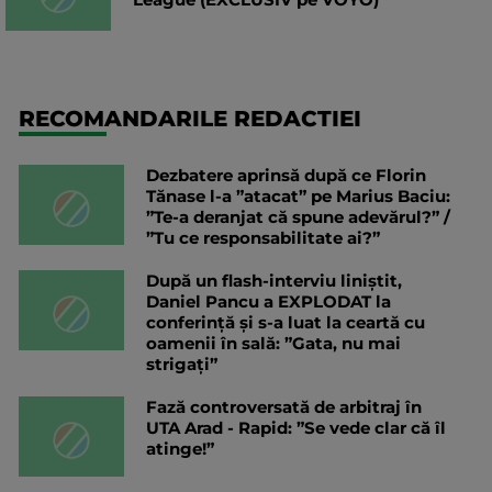
RECOMANDARILE REDACTIEI
Dezbatere aprinsă după ce Florin
Tănase l-a ”atacat” pe Marius Baciu:
”Te-a deranjat că spune adevărul?” /
”Tu ce responsabilitate ai?”
După un flash-interviu liniștit,
Daniel Pancu a EXPLODAT la
conferință și s-a luat la ceartă cu
oamenii în sală: ”Gata, nu mai
strigați”
Fază controversată de arbitraj în
UTA Arad - Rapid: ”Se vede clar că îl
atinge!”