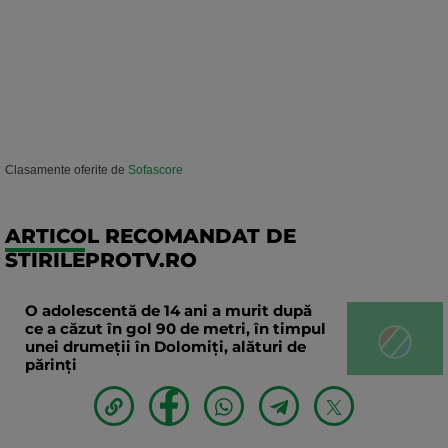
Clasamente oferite de
Sofascore
ARTICOL RECOMANDAT DE
STIRILEPROTV.RO
O adolescentă de 14 ani a murit după
ce a căzut în gol 90 de metri, în timpul
unei drumeții în Dolomiți, alături de
părinți