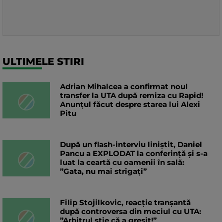
ULTIMELE STIRI
Adrian Mihalcea a confirmat noul
transfer la UTA după remiza cu Rapid!
Anunțul făcut despre starea lui Alexi
Pitu
După un flash-interviu liniștit, Daniel
Pancu a EXPLODAT la conferință și s-a
luat la ceartă cu oamenii în sală:
”Gata, nu mai strigați”
Filip Stojilkovic, reacție tranșantă
după controversa din meciul cu UTA:
”Arbitrul știe că a greșit!”