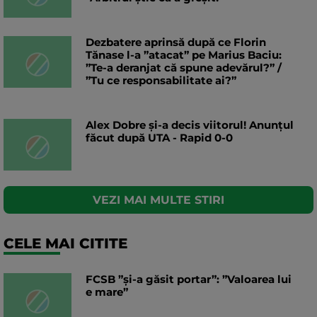
Dezbatere aprinsă după ce Florin
Tănase l-a ”atacat” pe Marius Baciu:
”Te-a deranjat că spune adevărul?” /
”Tu ce responsabilitate ai?”
Alex Dobre și-a decis viitorul! Anunțul
făcut după UTA - Rapid 0-0
VEZI MAI MULTE STIRI
CELE MAI CITITE
FCSB ”și-a găsit portar”: ”Valoarea lui
e mare”