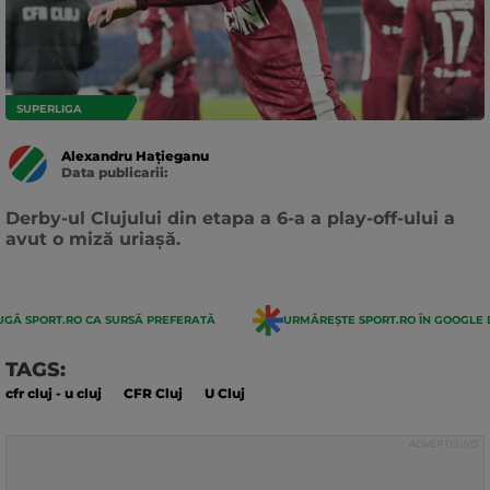
SUPERLIGA
Alexandru Hațieganu
Data publicarii:
Data
actualizarii:
Derby-ul Clujului din etapa a 6-a a play-off-ului a
avut o miză uriașă.
GĂ SPORT.RO CA SURSĂ PREFERATĂ
URMĂREȘTE SPORT.RO ÎN GOOGLE 
TAGS:
cfr cluj - u cluj
CFR Cluj
U Cluj