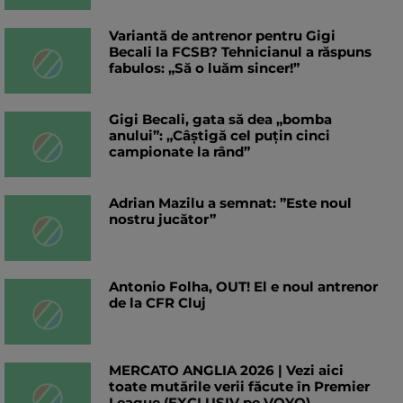
Variantă de antrenor pentru Gigi
Becali la FCSB? Tehnicianul a răspuns
fabulos: „Să o luăm sincer!”
Gigi Becali, gata să dea „bomba
anului”: „Câștigă cel puțin cinci
campionate la rând”
Adrian Mazilu a semnat: ”Este noul
nostru jucător”
Antonio Folha, OUT! El e noul antrenor
de la CFR Cluj
MERCATO ANGLIA 2026 | Vezi aici
toate mutările verii făcute în Premier
League (EXCLUSIV pe VOYO)