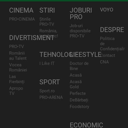
CINEMA
STIRI
JOBURI
VOYO
PRO
PRO•CINEMA
Știrile
PRO•TV
Job-uri
DESPRE
România,
disponibile
te iubesc!
PRO•TV
DIVERTISMENT
Politica
de
PRO•TV
Confidențialita
Românii
TEHNOLOGIE
LIFESTYLE
Contact
au Talent
CNA
I Like IT
Doctor de
Vocea
Bine
României
Acasă
Las
SPORT
Fierbinți
Acasă
Gold
Apropo
Sport.ro
TV
Perfecte
PRO•ARENA
DeBărbați
Foodstory
ECONOMIC