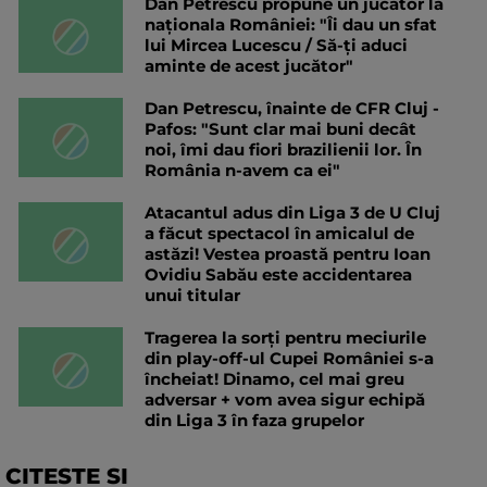
Dan Petrescu propune un jucător la
naționala României: "Îi dau un sfat
lui Mircea Lucescu / Să-ți aduci
aminte de acest jucător"
Dan Petrescu, înainte de CFR Cluj -
Pafos: "Sunt clar mai buni decât
noi, îmi dau fiori brazilienii lor. În
România n-avem ca ei"
Atacantul adus din Liga 3 de U Cluj
a făcut spectacol în amicalul de
astăzi! Vestea proastă pentru Ioan
Ovidiu Sabău este accidentarea
unui titular
Tragerea la sorți pentru meciurile
din play-off-ul Cupei României s-a
încheiat! Dinamo, cel mai greu
adversar + vom avea sigur echipă
din Liga 3 în faza grupelor
CITESTE SI