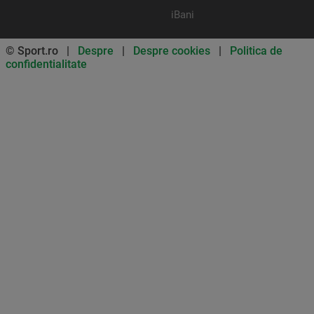
iBani
© Sport.ro |
Despre
|
Despre cookies
|
Politica de
confidentialitate
Don’t miss out on our news and
updates! Enable push
notifications
SUBSCRIBE
NOT NOW
UNSUBSCRIBE