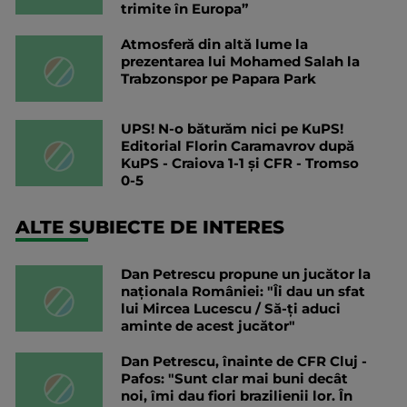
trimite în Europa”
Atmosferă din altă lume la
prezentarea lui Mohamed Salah la
Trabzonspor pe Papara Park
UPS! N-o băturăm nici pe KuPS!
Editorial Florin Caramavrov după
KuPS - Craiova 1-1 și CFR - Tromso
0-5
ALTE SUBIECTE DE INTERES
Dan Petrescu propune un jucător la
naționala României: "Îi dau un sfat
lui Mircea Lucescu / Să-ți aduci
aminte de acest jucător"
Dan Petrescu, înainte de CFR Cluj -
Pafos: "Sunt clar mai buni decât
noi, îmi dau fiori brazilienii lor. În