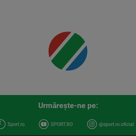
Usman
Mai multe
detalii
00:00
Urmăreşte-ne pe:
Sport.ro
SPORT.RO
@sport.ro.oficial