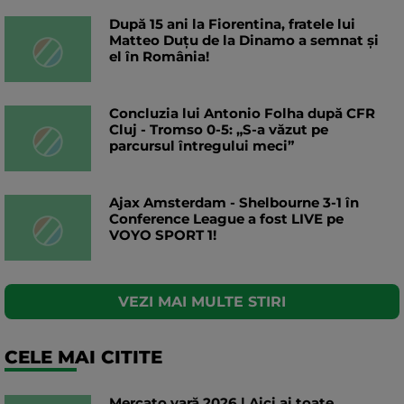
După 15 ani la Fiorentina, fratele lui
Matteo Duțu de la Dinamo a semnat și
el în România!
Concluzia lui Antonio Folha după CFR
Cluj - Tromso 0-5: „S-a văzut pe
parcursul întregului meci”
Ajax Amsterdam - Shelbourne 3-1 în
Conference League a fost LIVE pe
VOYO SPORT 1!
VEZI MAI MULTE STIRI
CELE MAI CITITE
Mercato vară 2026 | Aici ai toate