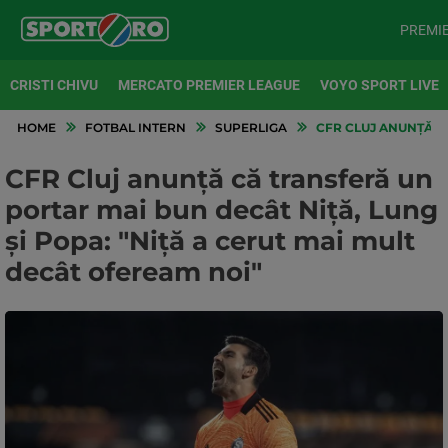
PREMI
CRISTI CHIVU
MERCATO PREMIER LEAGUE
VOYO SPORT LIVE
HOME
FOTBAL INTERN
SUPERLIGA
CFR CLUJ ANUNȚĂ CĂ
CFR Cluj anunță că transferă un
portar mai bun decât Niță, Lung
și Popa: "Niță a cerut mai mult
decât ofeream noi"