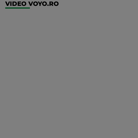
VIDEO VOYO.RO
UEFA
Europa
Conference
League
Ajax -
Shelbourne
Mai multe
detalii
UFC
00:00