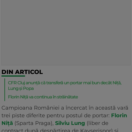
DIN ARTICOL
CFR Cluj anunță că transferă un portar mai bun decât Niță,
Lung și Popa
Florin Niță va continua în străinătate
Campioana României a încercat în această vară
trei piste diferite pentru postul de portar:
Florin
Niță
(Sparta Praga),
Silviu Lung
(liber de
contract după despărțirea de Kayserispor) și