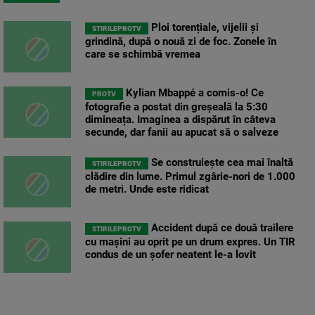
Ploi torențiale, vijelii și
STIRILEPROTV
grindină, după o nouă zi de foc. Zonele în
care se schimbă vremea
Kylian Mbappé a comis-o! Ce
PROTV
fotografie a postat din greșeală la 5:30
dimineața. Imaginea a dispărut în câteva
secunde, dar fanii au apucat să o salveze
Se construiește cea mai înaltă
STIRILEPROTV
clădire din lume. Primul zgârie-nori de 1.000
de metri. Unde este ridicat
Accident după ce două trailere
STIRILEPROTV
cu mașini au oprit pe un drum expres. Un TIR
condus de un șofer neatent le-a lovit