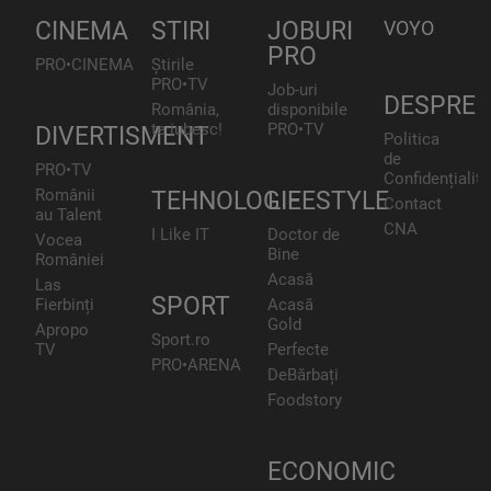
CINEMA
STIRI
JOBURI
VOYO
PRO
PRO•CINEMA
Știrile
PRO•TV
Job-uri
DESPRE
România,
disponibile
te iubesc!
PRO•TV
DIVERTISMENT
Politica
de
PRO•TV
Confidențialita
Românii
TEHNOLOGIE
LIFESTYLE
Contact
au Talent
CNA
I Like IT
Doctor de
Vocea
Bine
României
Acasă
Las
SPORT
Fierbinți
Acasă
Gold
Apropo
Sport.ro
TV
Perfecte
PRO•ARENA
DeBărbați
Foodstory
ECONOMIC