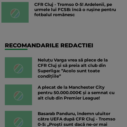
CFR Cluj - Tromso 0-5! Ardelenii, pe
urmele lui FCSB: încă o rușine pentru
fotbalul românesc
RECOMANDARILE REDACTIEI
Neluțu Varga vrea să plece de la
CFR Cluj și să preia alt club din
Superliga: ”Acolo sunt toate
condițiile”
A plecat de la Manchester City
pentru 50.000.000€ și a semnat cu
alt club din Premier League!
Basarab Panduru, îndemn uluitor
către UEFA după CFR Cluj - Tromso
0-5: „Proști sunt dacă ne-or mai