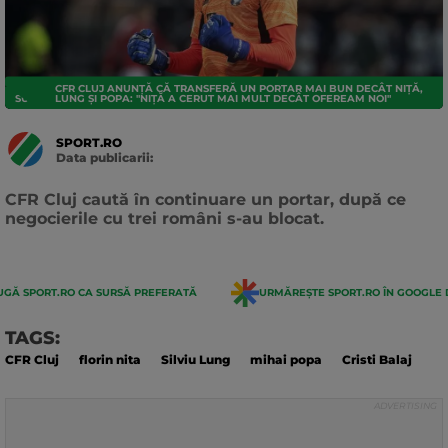
CFR CLUJ ANUNȚĂ CĂ TRANSFERĂ UN PORTAR MAI BUN DECÂT NIȚĂ,
SUPERLIGA
LUNG ȘI POPA: "NIȚĂ A CERUT MAI MULT DECÂT OFEREAM NOI"
SPORT.RO
Data publicarii:
Data
actualizarii:
CFR Cluj caută în continuare un portar, după ce
negocierile cu trei români s-au blocat.
GĂ SPORT.RO CA SURSĂ PREFERATĂ
URMĂREȘTE SPORT.RO ÎN GOOGLE 
TAGS:
CFR Cluj
florin nita
Silviu Lung
mihai popa
Cristi Balaj