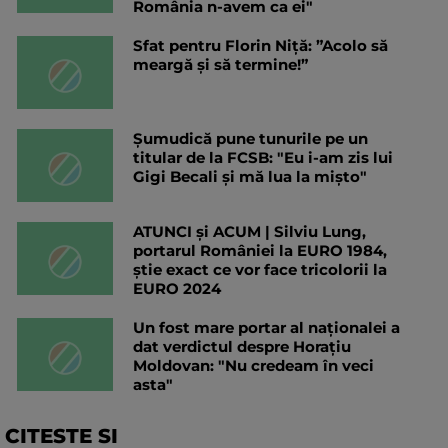
România n-avem ca ei"
Sfat pentru Florin Niță: ”Acolo să
meargă și să termine!”
Șumudică pune tunurile pe un
titular de la FCSB: "Eu i-am zis lui
Gigi Becali și mă lua la mișto"
ATUNCI și ACUM | Silviu Lung,
portarul României la EURO 1984,
știe exact ce vor face tricolorii la
EURO 2024
Un fost mare portar al naționalei a
dat verdictul despre Horațiu
Moldovan: "Nu credeam în veci
asta"
CITESTE SI