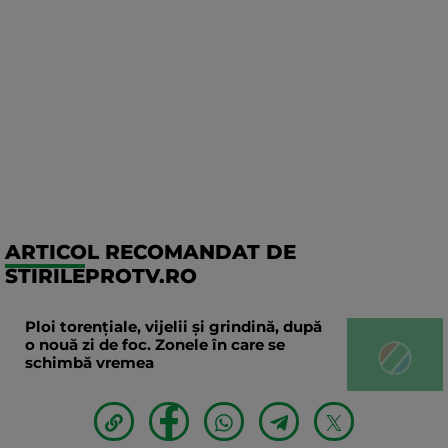
ARTICOL RECOMANDAT DE
STIRILEPROTV.RO
Ploi torențiale, vijelii și grindină, după
o nouă zi de foc. Zonele în care se
schimbă vremea