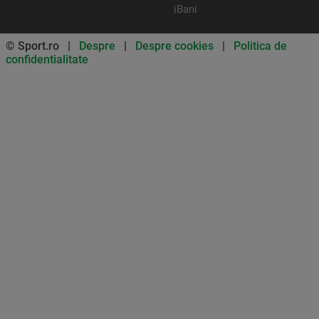
iBani
© Sport.ro |
Despre
|
Despre cookies
|
Politica de
confidentialitate
Don’t miss out on our news and
updates! Enable push
notifications
SUBSCRIBE
NOT NOW
UNSUBSCRIBE