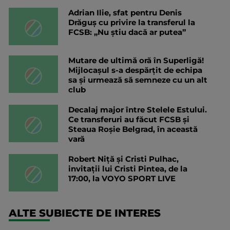
Adrian Ilie, sfat pentru Denis
Drăguș cu privire la transferul la
FCSB: „Nu știu dacă ar putea”
Mutare de ultimă oră în Superligă!
Mijlocașul s-a despărțit de echipa
sa și urmează să semneze cu un alt
club
Decalaj major între Stelele Estului.
Ce transferuri au făcut FCSB și
Steaua Roșie Belgrad, în această
vară
Robert Niță și Cristi Pulhac,
invitații lui Cristi Pintea, de la
17:00, la VOYO SPORT LIVE
ALTE SUBIECTE DE INTERES