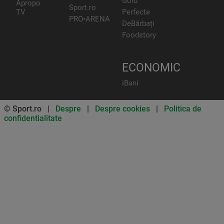
Gold
Apropo
Sport.ro
TV
Perfecte
PRO•ARENA
DeBărbați
Foodstory
ECONOMIC
iBani
© Sport.ro |
Despre
|
Despre cookies
|
Politica de
confidentialitate
Don’t miss out on our news and
updates! Enable push
notifications
SUBSCRIBE
NOT NOW
UNSUBSCRIBE