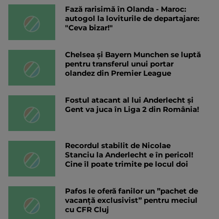
Fază rarisimă în Olanda - Maroc:
autogol la loviturile de departajare:
"Ceva bizar!"
Chelsea și Bayern Munchen se luptă
pentru transferul unui portar
olandez din Premier League
Fostul atacant al lui Anderlecht și
Gent va juca în Liga 2 din România!
Recordul stabilit de Nicolae
Stanciu la Anderlecht e în pericol!
Cine îl poate trimite pe locul doi
Pafos le oferă fanilor un ”pachet de
vacanță exclusivist” pentru meciul
cu CFR Cluj