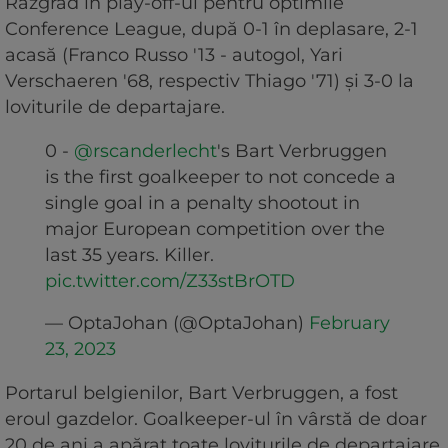
Razgrad în play-off-ul pentru optimile
Conference League, după 0-1 în deplasare, 2-1
acasă (Franco Russo '13 - autogol, Yari
Verschaeren '68, respectiv Thiago '71) și 3-0 la
loviturile de departajare.
0 -
@rscanderlecht
's Bart Verbruggen
is the first goalkeeper to not concede a
single goal in a penalty shootout in
major European competition over the
last 35 years. Killer.
pic.twitter.com/Z33stBrOTD
— OptaJohan (@OptaJohan)
February
23, 2023
Portarul belgienilor, Bart Verbruggen, a fost
eroul gazdelor. Goalkeeper-ul în vârstă de doar
20 de ani a apărat toate loviturile de departajare