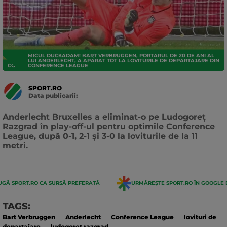
MICUL DUCKADAM! BART VERBRUGGEN, PORTARUL DE 20 DE ANI AL
LUI ANDERLECHT, A APĂRAT TOT LA LOVITURILE DE DEPARTAJARE DIN
CONFERENCE LEAGUE
CONFERENCE LEAGUE
SPORT.RO
Data publicarii:
Data
actualizarii:
Anderlecht Bruxelles a eliminat-o pe Ludogoreț
Razgrad în play-off-ul pentru optimile Conference
League, după 0-1, 2-1 și 3-0 la loviturile de la 11
metri.
GĂ SPORT.RO CA SURSĂ PREFERATĂ
URMĂREȘTE SPORT.RO ÎN GOOGLE 
TAGS:
Bart Verbruggen
Anderlecht
Conference League
lovituri de
departajare
ludogoret razgrad