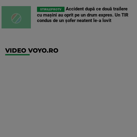
Accident după ce două trailere
STIRILEPROTV
cu mașini au oprit pe un drum expres. Un TIR
condus de un șofer neatent le-a lovit
VIDEO VOYO.RO
UFC
(EN)
UFC
Fight
Night:
Gamrot