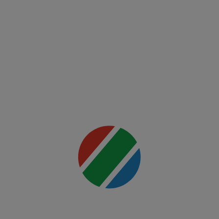
FCSB -
FK Auda
Mai multe
detalii
00:00