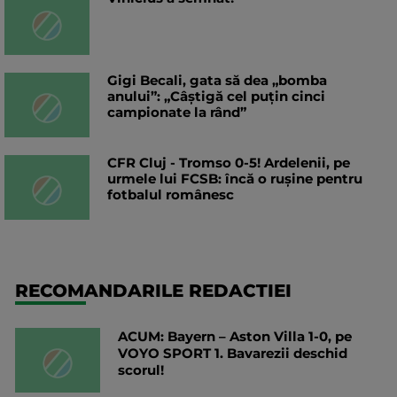
Gigi Becali, gata să dea „bomba
anului”: „Câștigă cel puțin cinci
campionate la rând”
CFR Cluj - Tromso 0-5! Ardelenii, pe
urmele lui FCSB: încă o rușine pentru
fotbalul românesc
RECOMANDARILE REDACTIEI
ACUM: Bayern – Aston Villa 1-0, pe
VOYO SPORT 1. Bavarezii deschid
scorul!