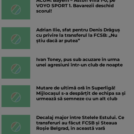
ACUM: Bayern – Aston Villa 1-0, pe
VOYO SPORT 1. Bavarezii deschid
scorul!
Adrian Ilie, sfat pentru Denis Drăguș
cu privire la transferul la FCSB: „Nu
știu dacă ar putea”
Ivan Toney, pus sub acuzare în urma
unei agresiuni într-un club de noapte
Mutare de ultimă oră în Superligă!
Mijlocașul s-a despărțit de echipa sa și
urmează să semneze cu un alt club
Decalaj major între Stelele Estului. Ce
transferuri au făcut FCSB și Steaua
Roșie Belgrad, în această vară