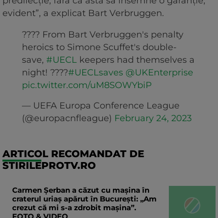
predilecție, fără ca asta să însemne o garanție,
evident”, a explicat Bart Verbruggen.
???? From Bart Verbruggen's penalty
heroics to Simone Scuffet's double-
save,
#UECL
keepers had themselves a
night! ????
#UECLsaves
@UKEnterprise
pic.twitter.com/uM8SOWYbiP
— UEFA Europa Conference League
(@europacnfleague)
February 24, 2023
ARTICOL RECOMANDAT DE
STIRILEPROTV.RO
Carmen Șerban a căzut cu mașina în
craterul uriaș apărut în București: „Am
crezut că mi s-a zdrobit mașina”.
FOTO & VIDEO