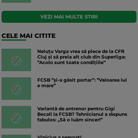
VEZI MAI MULTE STIRI
CELE MAI CITITE
Neluțu Varga vrea să plece de la CFR
Cluj și să preia alt club din Superliga:
”Acolo sunt toate condițiile”
FCSB ”și-a găsit portar”: ”Valoarea lui
e mare”
Variantă de antrenor pentru Gigi
Becali la FCSB? Tehnicianul a răspuns
fabulos: „Să o luăm sincer!”
Vinicius a semnat!