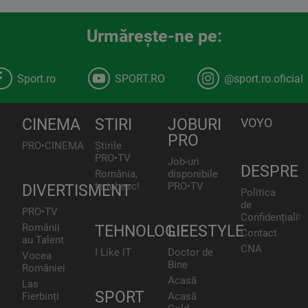
Urmăreşte-ne pe:
Sport.ro
SPORT.RO
@sport.ro.oficial
CINEMA
STIRI
JOBURI
VOYO
PRO
PRO•CINEMA
Știrile
PRO•TV
Job-uri
DESPRE
România,
disponibile
te iubesc!
PRO•TV
DIVERTISMENT
Politica
de
PRO•TV
Confidențialita
Românii
TEHNOLOGIE
LIFESTYLE
Contact
au Talent
CNA
I Like IT
Doctor de
Vocea
Bine
României
Acasă
Las
SPORT
Fierbinți
Acasă