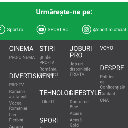
Urmăreşte-ne pe:
Sport.ro
SPORT.RO
@sport.ro.oficial
CINEMA
STIRI
JOBURI
VOYO
PRO
PRO•CINEMA
Știrile
PRO•TV
Job-uri
DESPRE
România,
disponibile
te iubesc!
PRO•TV
DIVERTISMENT
Politica
de
PRO•TV
Confidențialita
Românii
TEHNOLOGIE
LIFESTYLE
Contact
au Talent
CNA
I Like IT
Doctor de
Vocea
Bine
României
Acasă
Las
SPORT
Fierbinți
Acasă
Gold
Apropo