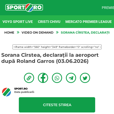
PREMI
VOYO SPORT LIVE
CRISTI CHIVU
MERCATO PREMIER LEAGUE
HOME
VIDEO ON DEMAND
SORANA CÎRSTEA, DECLARAȚII L
Sorana Cîrstea, declarații la aeroport
după Roland Garros (03.06.2026)
SPORT.RO
Data publicarii:
CITESTE STIREA