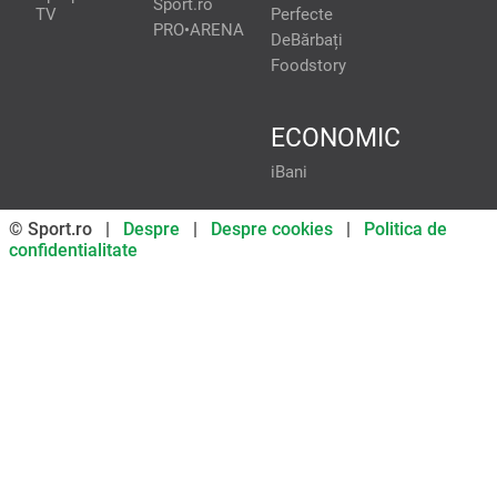
Sport.ro
TV
Perfecte
PRO•ARENA
DeBărbați
Foodstory
ECONOMIC
iBani
© Sport.ro |
Despre
|
Despre cookies
|
Politica de
confidentialitate
Don’t miss out on our news and
updates! Enable push
notifications
SUBSCRIBE
NOT NOW
UNSUBSCRIBE