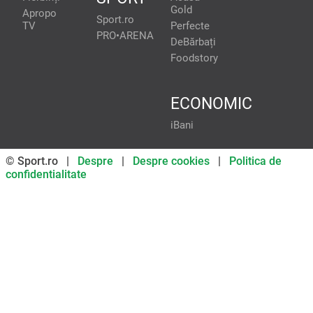
Gold
Apropo
Sport.ro
TV
Perfecte
PRO•ARENA
DeBărbați
Foodstory
ECONOMIC
iBani
© Sport.ro |
Despre
|
Despre cookies
|
Politica de
confidentialitate
Don’t miss out on our news and
updates! Enable push
notifications
SUBSCRIBE
NOT NOW
UNSUBSCRIBE