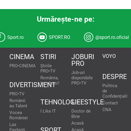
Urmăreşte-ne pe:
Sport.ro
SPORT.RO
@sport.ro.oficial
CINEMA
STIRI
JOBURI
VOYO
PRO
PRO•CINEMA
Știrile
PRO•TV
Job-uri
DESPRE
România,
disponibile
te iubesc!
PRO•TV
DIVERTISMENT
Politica
de
PRO•TV
Confidențialita
Românii
TEHNOLOGIE
LIFESTYLE
Contact
au Talent
CNA
I Like IT
Doctor de
Vocea
Bine
României
Acasă
Las
SPORT
Fierbinți
Acasă