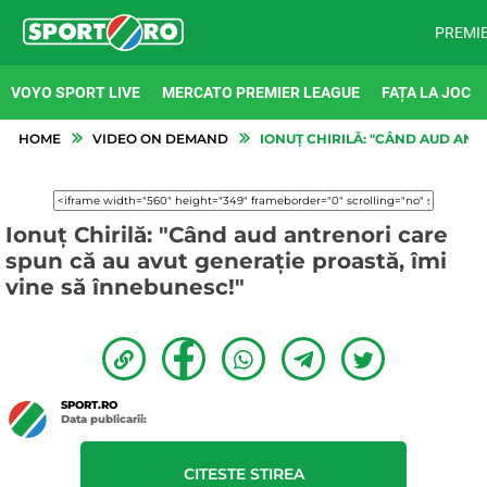
PREMI
VOYO SPORT LIVE
MERCATO PREMIER LEAGUE
FAȚA LA JOC
HOME
VIDEO ON DEMAND
IONUȚ CHIRILĂ: "CÂND AUD ANT
Ionuț Chirilă: "Când aud antrenori care
spun că au avut generație proastă, îmi
vine să înnebunesc!"
SPORT.RO
Data publicarii:
CITESTE STIREA