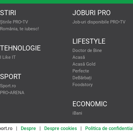
STIRI
JOBURI PRO
Știrile PRO•TV
Job-uri disponibile PRO•TV
România, te iubesc!
confidențiale
Atât noi, cât și partenerii noștri prelucrăm da
LIFESTYLE
TEHNOLOGIE
tivul dvs., precum
Dezvoltarea și îmbunătățirea serviciilor. Măsurarea per
Doctor de Bine
și/sau accesarea informațiilor de pe un dispozitiv. U
. Puteți accepta sau
selectarea conținutului personalizat. Crearea profiluri
gina cu politica de
I Like IT
Acasă
Utilizarea profilurilor pentru selectarea publicității pers
și nu vă vor afecta
Acasă Gold
pentru publicitate personalizată. Măsurarea performan
publicului prin statistici sau combinații de date din sur
Perfecte
limitate pentru a selecta publicitatea. Utilizarea date
partenere, precum si
SPORT
conținutul. Date precise de geolocație și identificarea prin
DeBărbați
mite website-ului sa
Listă parteneri (furnizori)
isate in functie de
Foodstory
Sport.ro
lor de socializare si
PRO•ARENA
rt. 15-22 din GDPR in
 fi exercitate prin
ECONOMIC
tuturor Tehnologiilor
area informatiilor de
TARILE INDIVIDUAL”
iBani
okie strict necesare
port.ro |
Despre
|
Despre cookies
|
Politica de confidential