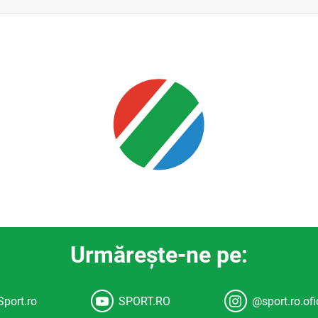
Urmăreşte-ne pe:
Sport.ro
SPORT.RO
@sport.ro.ofi