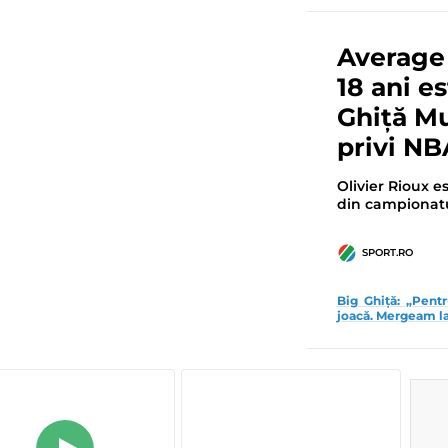
Average 
18 ani e
Ghiță Mu
privi NB
Olivier Rioux e
din campionatu
SPORT.RO
Big Ghiță: „Pent
joacă. Mergeam l