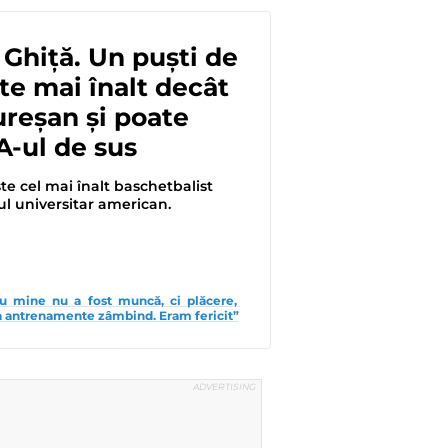
Ghiță. Un puști de
ste mai înalt decât
reșan și poate
A-ul de sus
ste cel mai înalt baschetbalist
l universitar american.
ru mine nu a fost muncă, ci plăcere, 
a antrenamente zâmbind. Eram fericit”