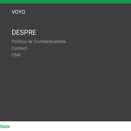
VOYO
DESPRE
tele pentru a oferi:
Politica de Confidențialitate
formanței reclamelor. Stocarea
Contact
tilizarea profilurilor pentru
CNA
lor de conținut personalizat.
onalizate. Crearea profilurilor
ACCEPT TOATE
ței conținutului. Înțelegerea
se diferite. Utilizarea de date
lor limitate pentru a selecta
 scanarea dispozitivului.
VREAU SA
MODIFIC
SETARILE
INDIVIDUAL
RESPING TOATE
itate