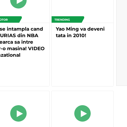
OTOR
TRENDING
se intampla cand
Yao Ming va deveni
 URIAS din NBA
tata in 2010!
earca sa intre
r-o masina! VIDEO
zational