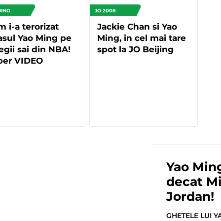
DING
JO 2008
 i-a terorizat
Jackie Chan si Yao
asul Yao Ming pe
Ming, in cel mai tare
egii sai din NBA!
spot la JO Beijing
per VIDEO
Yao Min
decat Mi
Jordan!
GHETELE LUI 