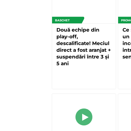
BASCHET
PROM
Două echipe din
Ce 
play-off,
un
descalificate! Meciul
inc
direct a fost aranjat +
int
suspendări între 3 și
sen
5 ani