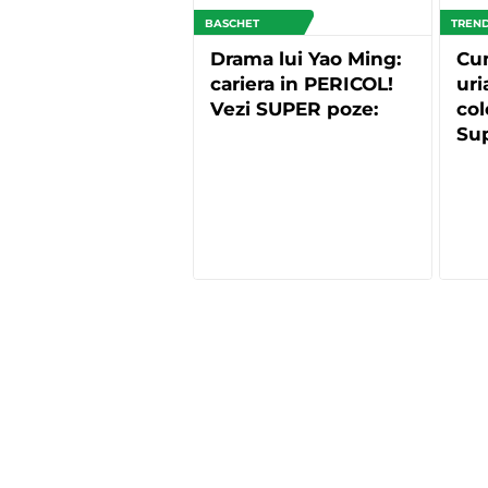
BASCHET
TREN
Drama lui Yao Ming:
Cum
cariera in PERICOL!
uri
Vezi SUPER poze:
col
Su