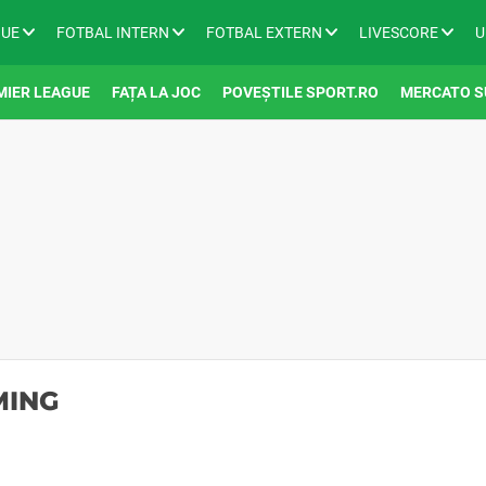
GUE
FOTBAL INTERN
FOTBAL EXTERN
LIVESCORE
U
MIER LEAGUE
FAȚA LA JOC
POVEȘTILE SPORT.RO
MERCATO S
MING