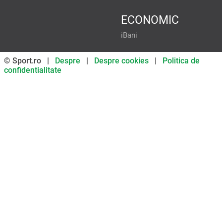
ECONOMIC
iBani
© Sport.ro |
Despre
|
Despre cookies
|
Politica de
confidentialitate
Don’t miss out on our news and
updates! Enable push
notifications
SUBSCRIBE
NOT NOW
UNSUBSCRIBE