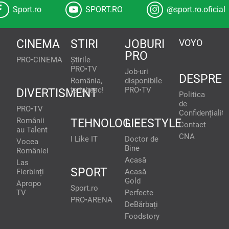
Sport.ro
SPORT.RO
@sport.ro.oficial
CINEMA
STIRI
JOBURI
VOYO
PRO
PRO•CINEMA
Știrile
PRO•TV
Job-uri
DESPRE
România,
disponibile
te iubesc!
PRO•TV
DIVERTISMENT
Politica
de
PRO•TV
Confidențialita
Românii
TEHNOLOGIE
LIFESTYLE
Contact
au Talent
CNA
I Like IT
Doctor de
Vocea
Bine
României
Acasă
Las
SPORT
Fierbinți
Acasă
Gold
Apropo
Sport.ro
TV
Perfecte
PRO•ARENA
DeBărbați
Foodstory