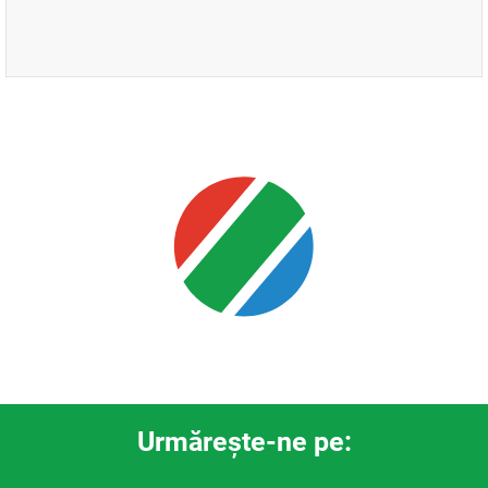
Urmăreşte-ne pe: