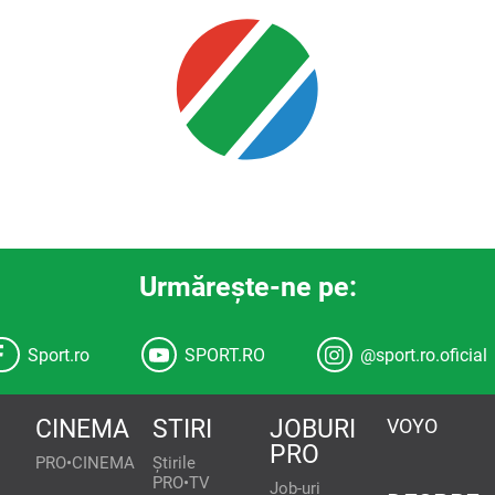
Urmăreşte-ne pe:
Sport.ro
SPORT.RO
@sport.ro.oficial
CINEMA
STIRI
JOBURI
VOYO
PRO
PRO•CINEMA
Știrile
PRO•TV
Job-uri