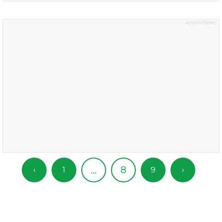
8
...
‹
1
9
›