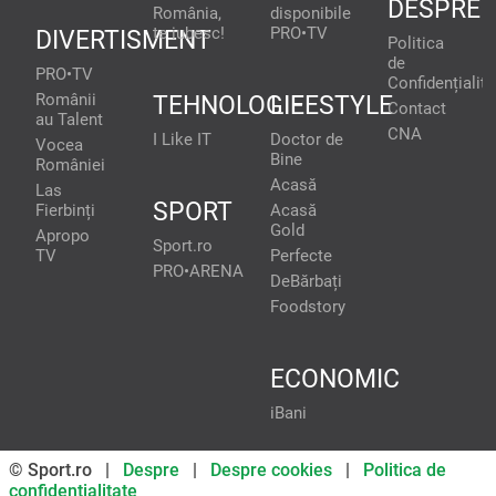
DESPRE
România,
disponibile
te iubesc!
PRO•TV
DIVERTISMENT
Politica
de
PRO•TV
Confidențialita
Românii
TEHNOLOGIE
LIFESTYLE
Contact
au Talent
CNA
I Like IT
Doctor de
Vocea
Bine
României
Acasă
Las
SPORT
Fierbinți
Acasă
Gold
Apropo
Sport.ro
TV
Perfecte
PRO•ARENA
DeBărbați
Foodstory
ECONOMIC
iBani
© Sport.ro |
Despre
|
Despre cookies
|
Politica de
confidentialitate