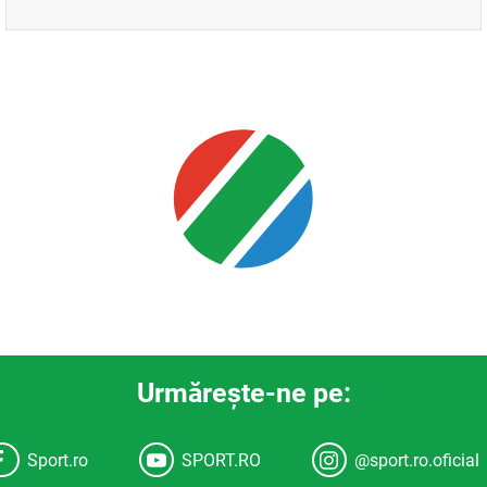
Urmăreşte-ne pe:
Sport.ro
SPORT.RO
@sport.ro.oficial