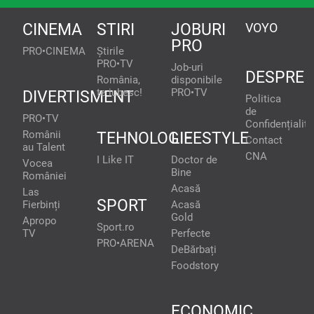
CINEMA
STIRI
JOBURI
VOYO
PRO
PRO•CINEMA
Știrile
PRO•TV
Job-uri
DESPRE
România,
disponibile
te iubesc!
PRO•TV
DIVERTISMENT
Politica
de
PRO•TV
Confidențialita
Românii
TEHNOLOGIE
LIFESTYLE
Contact
au Talent
CNA
I Like IT
Doctor de
Vocea
Bine
României
Acasă
Las
SPORT
Fierbinți
Acasă
Gold
Apropo
Sport.ro
TV
Perfecte
PRO•ARENA
DeBărbați
Foodstory
ECONOMIC