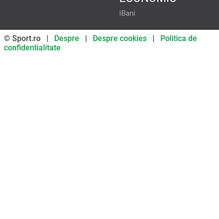
iBani
© Sport.ro |
Despre
|
Despre cookies
|
Politica de
confidentialitate
Don’t miss out on our news and
updates! Enable push
notifications
SUBSCRIBE
NOT NOW
UNSUBSCRIBE