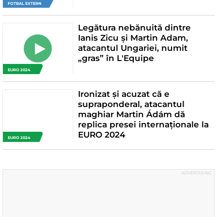
FOTBAL EXTERN
Legătura nebănuită dintre
Ianis Zicu și Martin Adam,
atacantul Ungariei, numit
„gras” în L'Equipe
EURO 2024
Ironizat și acuzat că e
supraponderal, atacantul
maghiar Martin Ádám dă
replica presei internaționale la
EURO 2024
EURO 2024