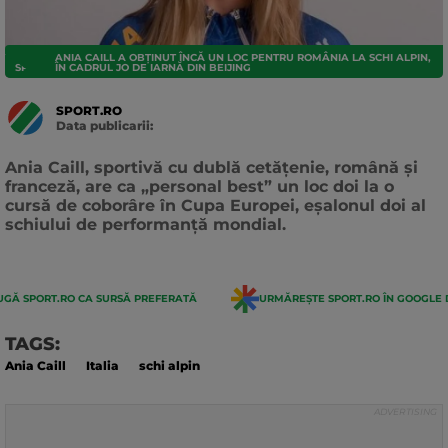
ANIA CAILL A OBȚINUT ÎNCĂ UN LOC PENTRU ROMÂNIA LA SCHI ALPIN,
SPORTURI
ÎN CADRUL JO DE IARNĂ DIN BEIJING
SPORT.RO
Data publicarii:
Data
actualizarii:
Ania Caill, sportivă cu dublă cetăţenie, română şi
franceză, are ca „personal best” un loc doi la o
cursă de coborâre în Cupa Europei, eşalonul doi al
schiului de performanţă mondial.
GĂ SPORT.RO CA SURSĂ PREFERATĂ
URMĂREȘTE SPORT.RO ÎN GOOGLE 
TAGS:
Ania Caill
Italia
schi alpin