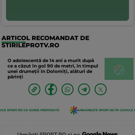
ARTICOL RECOMANDAT DE
STIRILEPROTV.RO
O adolescentă de 14 ani a murit după
ce a căzut în gol 90 de metri, în timpul
unei drumeții în Dolomiți, alături de
părinți
GĂ SPORT.RO CA SURSĂ PREFERATĂ
URMĂREȘTE SPORT.RO ÎN GOOGLE 
Google News
Urmăriți SPORT.RO și pe