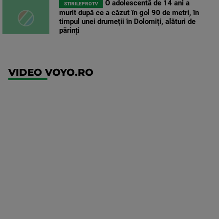
O adolescentă de 14 ani a
STIRILEPROTV
murit după ce a căzut în gol 90 de metri, în
timpul unei drumeții în Dolomiți, alături de
părinți
VIDEO VOYO.RO
UFC
(RO)
UFC
Fight
Night:
Gamrot
vs