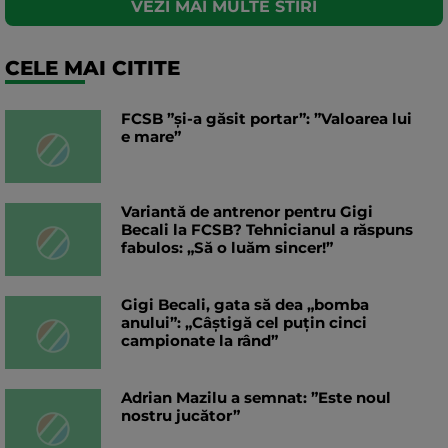
VEZI MAI MULTE STIRI
CELE MAI CITITE
FCSB ”și-a găsit portar”: ”Valoarea lui
e mare”
Variantă de antrenor pentru Gigi
Becali la FCSB? Tehnicianul a răspuns
fabulos: „Să o luăm sincer!”
Gigi Becali, gata să dea „bomba
anului”: „Câștigă cel puțin cinci
campionate la rând”
Adrian Mazilu a semnat: ”Este noul
nostru jucător”