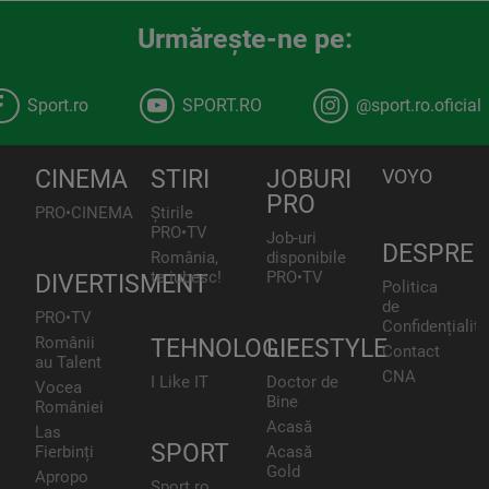
Urmăreşte-ne pe:
Sport.ro
SPORT.RO
@sport.ro.oficial
CINEMA
STIRI
JOBURI
VOYO
PRO
PRO•CINEMA
Știrile
PRO•TV
Job-uri
DESPRE
România,
disponibile
te iubesc!
PRO•TV
DIVERTISMENT
Politica
de
PRO•TV
Confidențialita
Românii
TEHNOLOGIE
LIFESTYLE
Contact
au Talent
CNA
I Like IT
Doctor de
Vocea
Bine
României
Acasă
Las
SPORT
Fierbinți
Acasă
Gold
Apropo
Sport.ro