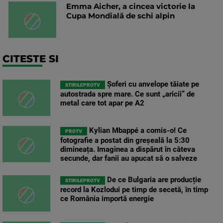
Emma Aicher, a cincea victorie la
Cupa Mondială de schi alpin
CITESTE SI
Șoferi cu anvelope tăiate pe
STIRILEPROTV
autostrada spre mare. Ce sunt „aricii” de
metal care tot apar pe A2
Kylian Mbappé a comis-o! Ce
PROTV
fotografie a postat din greșeală la 5:30
dimineața. Imaginea a dispărut în câteva
secunde, dar fanii au apucat să o salveze
De ce Bulgaria are producție
STIRILEPROTV
record la Kozlodui pe timp de secetă, în timp
ce România importă energie