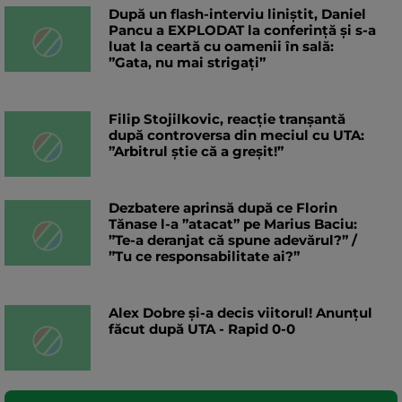
După un flash-interviu liniștit, Daniel
Pancu a EXPLODAT la conferință și s-a
luat la ceartă cu oamenii în sală:
”Gata, nu mai strigați”
Filip Stojilkovic, reacție tranșantă
după controversa din meciul cu UTA:
”Arbitrul știe că a greșit!”
Dezbatere aprinsă după ce Florin
Tănase l-a ”atacat” pe Marius Baciu:
”Te-a deranjat că spune adevărul?” /
”Tu ce responsabilitate ai?”
Alex Dobre și-a decis viitorul! Anunțul
făcut după UTA - Rapid 0-0