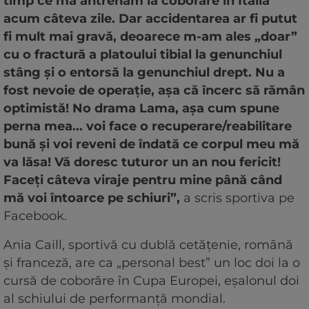
timp ce mă antrenam la coborâre în Italia
acum câteva zile. Dar accidentarea ar fi putut
fi mult mai gravă, deoarece m-am ales „doar”
cu o fractură a platoului tibial la genunchiul
stâng şi o entorsă la genunchiul drept. Nu a
fost nevoie de operaţie, aşa că încerc să rămân
optimistă! No drama Lama, aşa cum spune
perna mea... voi face o recuperare/reabilitare
bună şi voi reveni de îndată ce corpul meu mă
va lăsa! Vă doresc tuturor un an nou fericit!
Faceţi câteva viraje pentru mine până când
mă voi întoarce pe schiuri”,
a scris sportiva pe
Facebook.
Ania Caill, sportivă cu dublă cetăţenie, română
şi franceză, are ca „personal best” un loc doi la o
cursă de coborâre în Cupa Europei, eşalonul doi
al schiului de performanţă mondial.