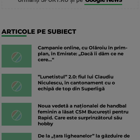
ARTICOLE PE SUBIECT
Campanie online, cu Olăroiu în prim-
plan, în Emirate: „Dacă îi dăm ce ne
cere...“
”Lunetistul” 2.0: fiul lui Claudiu
Niculescu, în cantonament cu o
echipă de top din Superligă
Noua vedetă a naționalei de handbal
feminin a lăsat CSM București pentru
Rapid. Care este surprinzătorul său
hobby
De la „țara ligheanelor” la găzduire de