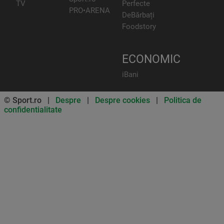
TV
Perfecte
PRO•ARENA
DeBărbați
Foodstory
ECONOMIC
iBani
© Sport.ro |
Despre
|
Despre cookies
|
Politica de
confidentialitate
Don’t miss out on our news and
updates! Enable push
notifications
SUBSCRIBE
NOT NOW
UNSUBSCRIBE