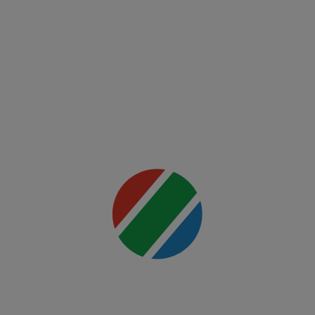
Fight
Night:
Ankalaev
vs
Rountree
Jr.
Mai multe
detalii
00:00