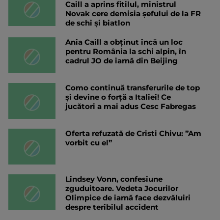
Caill a aprins fitilul, ministrul
Novak cere demisia șefului de la FR
de schi și biatlon
Ania Caill a obținut încă un loc
pentru România la schi alpin, în
cadrul JO de iarnă din Beijing
Como continuă transferurile de top
și devine o forță a Italiei! Ce
jucători a mai adus Cesc Fabregas
Oferta refuzată de Cristi Chivu: ”Am
vorbit cu el”
Lindsey Vonn, confesiune
zguduitoare. Vedeta Jocurilor
Olimpice de iarnă face dezvăluiri
despre teribilul accident