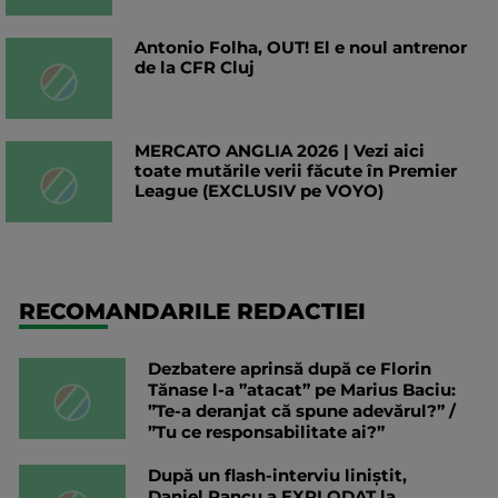
Antonio Folha, OUT! El e noul antrenor
de la CFR Cluj
MERCATO ANGLIA 2026 | Vezi aici
toate mutările verii făcute în Premier
League (EXCLUSIV pe VOYO)
RECOMANDARILE REDACTIEI
Dezbatere aprinsă după ce Florin
Tănase l-a ”atacat” pe Marius Baciu:
”Te-a deranjat că spune adevărul?” /
”Tu ce responsabilitate ai?”
După un flash-interviu liniștit,
Daniel Pancu a EXPLODAT la