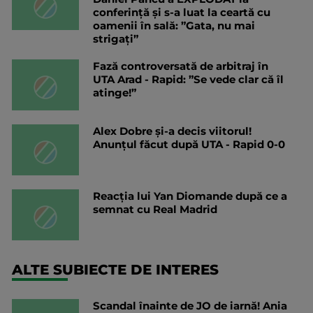
conferință și s-a luat la ceartă cu
oamenii în sală: ”Gata, nu mai
strigați”
Fază controversată de arbitraj în
UTA Arad - Rapid: ”Se vede clar că îl
atinge!”
Alex Dobre și-a decis viitorul!
Anunțul făcut după UTA - Rapid 0-0
Reacția lui Yan Diomande după ce a
semnat cu Real Madrid
ALTE SUBIECTE DE INTERES
Scandal înainte de JO de iarnă! Ania