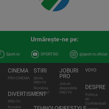
Urmăreşte-ne pe:
Sport.ro
SPORT.RO
@sport.ro.oficial
CINEMA
STIRI
JOBURI
VOYO
PRO
PRO•CINEMA
Știrile
PRO•TV
Job-uri
DESPRE
România,
disponibile
te iubesc!
PRO•TV
DIVERTISMENT
Politica
de
PRO•TV
Confidențialita
Românii
TEHNOLOGIE
LIFESTYLE
Contact