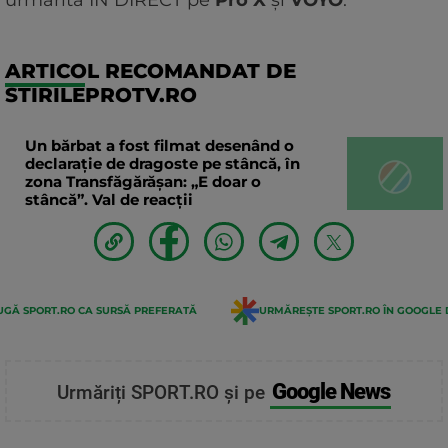
urmărită ÎN DIRECT pe
Pro X
și
VOYO
.
ARTICOL RECOMANDAT DE
STIRILEPROTV.RO
Un bărbat a fost filmat desenând o
declaraţie de dragoste pe stâncă, în
zona Transfăgărăşan: „E doar o
stâncă”. Val de reacții
GĂ SPORT.RO CA SURSĂ PREFERATĂ
URMĂREȘTE SPORT.RO ÎN GOOGLE 
Google News
Urmăriți SPORT.RO și pe