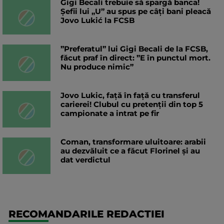
Gigi Becali trebuie să spargă banca!
Șefii lui „U” au spus pe câți bani pleacă
Jovo Lukić la FCSB
”Preferatul” lui Gigi Becali de la FCSB,
făcut praf în direct: ”E în punctul mort.
Nu produce nimic”
Jovo Lukic, față în față cu transferul
carierei! Clubul cu pretenții din top 5
campionate a intrat pe fir
Coman, transformare uluitoare: arabii
au dezvăluit ce a făcut Florinel și au
dat verdictul
RECOMANDARILE REDACTIEI