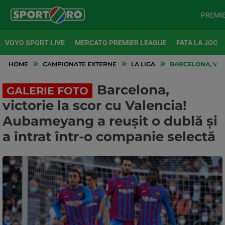
PREMI
VOYO SPORT LIVE
MERCATO PREMIER LEAGUE
FAȚA LA JOC
HOME
CAMPIONATE EXTERNE
LA LIGA
BARCELONA, VICT
Barcelona,
GALERIE FOTO
victorie la scor cu Valencia!
Aubameyang a reușit o dublă și
a întrat într-o companie selectă