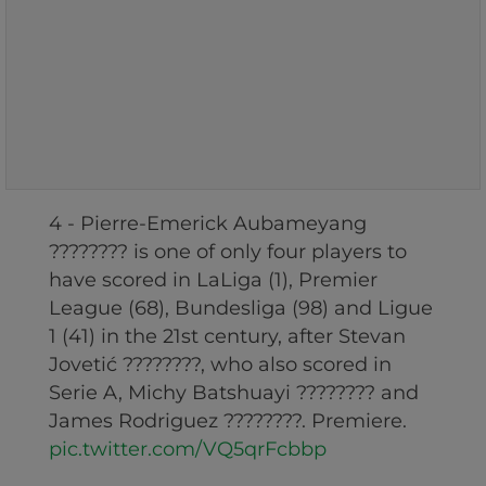
4 - Pierre-Emerick Aubameyang
???????? is one of only four players to
have scored in LaLiga (1), Premier
League (68), Bundesliga (98) and Ligue
1 (41) in the 21st century, after Stevan
Jovetić ????????, who also scored in
Serie A, Michy Batshuayi ???????? and
James Rodriguez ????????. Premiere.
pic.twitter.com/VQ5qrFcbbp