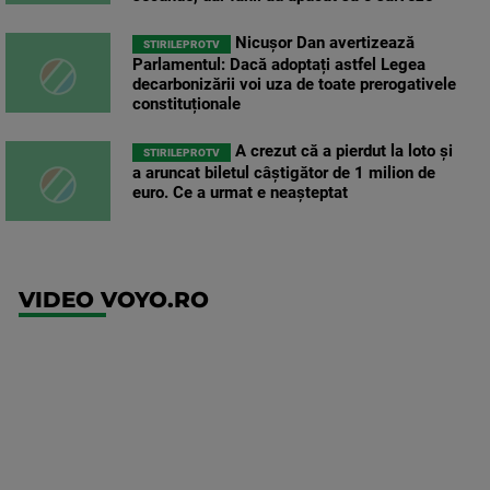
Nicușor Dan avertizează
STIRILEPROTV
Parlamentul: Dacă adoptați astfel Legea
decarbonizării voi uza de toate prerogativele
constituționale
A crezut că a pierdut la loto și
STIRILEPROTV
a aruncat biletul câștigător de 1 milion de
euro. Ce a urmat e neașteptat
VIDEO VOYO.RO
UFC
(EN)
UFC