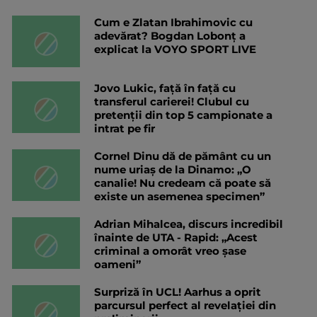
Cum e Zlatan Ibrahimovic cu
adevărat? Bogdan Lobonț a
explicat la VOYO SPORT LIVE
Jovo Lukic, față în față cu
transferul carierei! Clubul cu
pretenții din top 5 campionate a
intrat pe fir
Cornel Dinu dă de pământ cu un
nume uriaș de la Dinamo: „O
canalie! Nu credeam că poate să
existe un asemenea specimen”
Adrian Mihalcea, discurs incredibil
înainte de UTA - Rapid: „Acest
criminal a omorât vreo șase
oameni”
Surpriză în UCL! Aarhus a oprit
parcursul perfect al revelației din