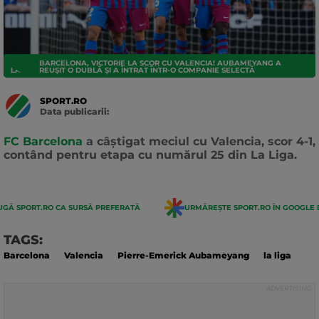
BARCELONA, VICTORIE LA SCOR CU VALENCIA! AUBAMEYANG A
LA LIGA
REUȘIT O DUBLĂ ȘI A ÎNTRAT ÎNTR-O COMPANIE SELECTĂ
SPORT.RO
Data publicarii:
Data
actualizarii:
FC Barcelona
a câștigat meciul cu Valencia, scor 4-1,
contând pentru etapa cu numărul 25 din La Liga.
GĂ SPORT.RO CA SURSĂ PREFERATĂ
URMĂREȘTE SPORT.RO ÎN GOOGLE 
TAGS:
Barcelona
Valencia
Pierre-Emerick Aubameyang
la liga