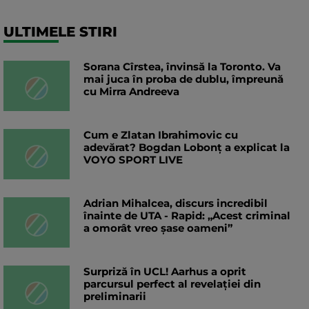
ULTIMELE STIRI
Sorana Cîrstea, învinsă la Toronto. Va
mai juca în proba de dublu, împreună
cu Mirra Andreeva
Cum e Zlatan Ibrahimovic cu
adevărat? Bogdan Lobonț a explicat la
VOYO SPORT LIVE
Adrian Mihalcea, discurs incredibil
înainte de UTA - Rapid: „Acest criminal
a omorât vreo șase oameni”
Surpriză în UCL! Aarhus a oprit
parcursul perfect al revelației din
preliminarii