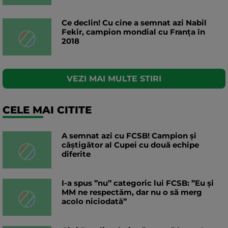
Ce declin! Cu cine a semnat azi Nabil
Fekir, campion mondial cu Franța în
2018
VEZI MAI MULTE STIRI
CELE MAI CITITE
A semnat azi cu FCSB! Campion și
câștigător al Cupei cu două echipe
diferite
I-a spus ”nu” categoric lui FCSB: ”Eu și
MM ne respectăm, dar nu o să merg
acolo niciodată”