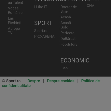
au Talent
CNA
I Like IT
Doctor de
Vocea
Bine
României
Acasă
Las
SPORT
Fierbinți
Acasă
Gold
Apropo
Sport.ro
TV
Perfecte
PRO•ARENA
DeBărbați
Foodstory
ECONOMIC
iBani
© Sport.ro |
Despre
|
Despre cookies
|
Politica de
confidentialitate
Don’t miss out on our news and
updates! Enable push
notifications