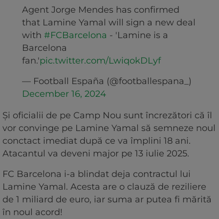
Agent Jorge Mendes has confirmed
that Lamine Yamal will sign a new deal
with
#FCBarcelona
- 'Lamine is a
Barcelona
fan.'
pic.twitter.com/LwiqokDLyf
— Football España (@footballespana_)
December 16, 2024
Și oficialii de pe Camp Nou sunt încrezători că îl
vor convinge pe Lamine Yamal să semneze noul
conctact imediat după ce va împlini 18 ani.
Atacantul va deveni major pe 13 iulie 2025.
FC Barcelona i-a blindat deja contractul lui
Lamine Yamal. Acesta are o clauză de reziliere
de 1 miliard de euro, iar suma ar putea fi mărită
în noul acord!