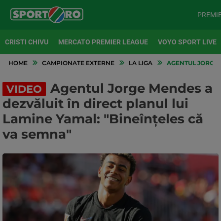
PREMI
CRISTI CHIVU
MERCATO PREMIER LEAGUE
VOYO SPORT LIVE
HOME
CAMPIONATE EXTERNE
LA LIGA
AGENTUL JORGE M
Agentul Jorge Mendes a
VIDEO
dezvăluit în direct planul lui
Lamine Yamal: "Bineînţeles că
va semna"