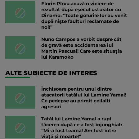
Florin Pîrvu acuză o viciere de
rezultat după eșecul usturător cu
Dinamo: ”Toate golurile lor au venit
după niște faulturi reclamate de
noi!”
Nuno Campos a vorbit despre cât
de gravă este accidentarea lui
Martin Pascual! Care este situația
lui Karamoko
ALTE SUBIECTE DE INTERES
Închisoare pentru unul dintre
atacatorii tatălui lui Lamine Yamal!
Ce pedepse au primit ceilalți
agresori
Tatăl lui Lamine Yamal a rupt
tăcerea după ce a fost înjunghiat:
”Mi-a fost teamă! Am fost între
viață și moarte!”