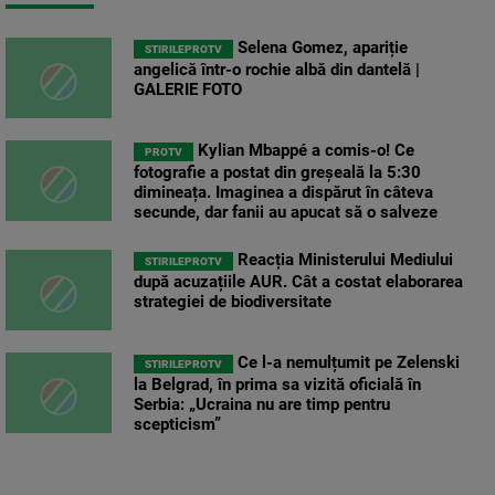
Selena Gomez, apariție
STIRILEPROTV
angelică într-o rochie albă din dantelă |
GALERIE FOTO
Kylian Mbappé a comis-o! Ce
PROTV
fotografie a postat din greșeală la 5:30
dimineața. Imaginea a dispărut în câteva
secunde, dar fanii au apucat să o salveze
Reacția Ministerului Mediului
STIRILEPROTV
după acuzațiile AUR. Cât a costat elaborarea
strategiei de biodiversitate
Ce l-a nemulțumit pe Zelenski
STIRILEPROTV
la Belgrad, în prima sa vizită oficială în
Serbia: „Ucraina nu are timp pentru
scepticism”