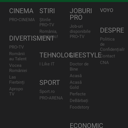
CINEMA
STIRI
JOBURI
VOYO
PRO
PRO•CINEMA
Știrile
PRO•TV
Job-uri
DESPRE
România,
disponibile
te iubesc!
PRO•TV
DIVERTISMENT
Politica
de
PRO•TV
Confidențialita
Românii
TEHNOLOGIE
LIFESTYLE
Contact
au Talent
CNA
I Like IT
Doctor de
Vocea
Bine
României
Acasă
Las
SPORT
Fierbinți
Acasă
Gold
Apropo
Sport.ro
TV
Perfecte
PRO•ARENA
DeBărbați
Foodstory
ECONOMIC