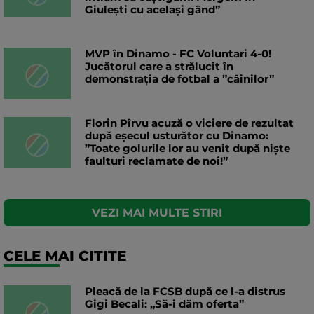
Giulești cu același gând”
MVP în Dinamo - FC Voluntari 4-0!
Jucătorul care a strălucit în
demonstrația de fotbal a ”câinilor”
Florin Pîrvu acuză o viciere de rezultat
după eșecul usturător cu Dinamo:
”Toate golurile lor au venit după niște
faulturi reclamate de noi!”
VEZI MAI MULTE STIRI
CELE MAI CITITE
Pleacă de la FCSB după ce l-a distrus
Gigi Becali: „Să-i dăm oferta”