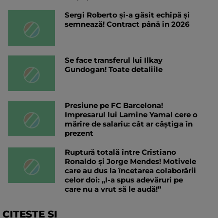
Sergi Roberto și-a găsit echipă și
semnează! Contract până în 2026
Se face transferul lui Ilkay
Gundogan! Toate detaliile
Presiune pe FC Barcelona!
Impresarul lui Lamine Yamal cere o
mărire de salariu: cât ar câștiga în
prezent
Ruptură totală între Cristiano
Ronaldo și Jorge Mendes! Motivele
care au dus la încetarea colaborării
celor doi: „I-a spus adevăruri pe
care nu a vrut să le audă!”
CITESTE SI