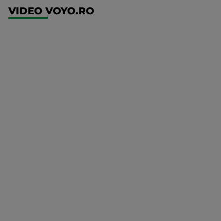
VIDEO VOYO.RO
UFC
(RO)
UFC
Fight
Night:
Gamrot
vs
Salkilld
Mai multe
UFC
detalii