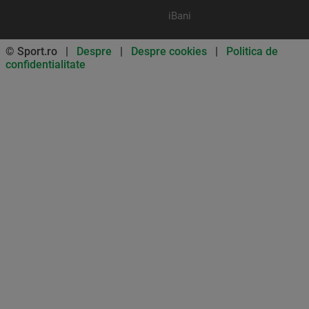
iBani
© Sport.ro |
Despre
|
Despre cookies
|
Politica de
confidentialitate
Don’t miss out on our news and
updates! Enable push
notifications
SUBSCRIBE
NOT NOW
UNSUBSCRIBE