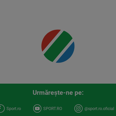
Jr.
Mai multe
detalii
00:00
Urmăreşte-ne pe:
Sport.ro
SPORT.RO
@sport.ro.oficial