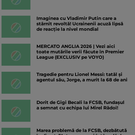
Imaginea cu Vladimir Putin care a
stârnit revoltă! Ucrainenii acuză lipsă
de reacție la nivel mondial
MERCATO ANGLIA 2026 | Vezi aici
toate mutările verii făcute în Premier
League (EXCLUSIV pe VOYO)
Tragedie pentru Lionel Messi: tatăl și
agentul său, Jorge, a murit la 68 de ani
Dorit de Gigi Becali la FCSB, fundașul
a semnat cu echipa lui Mirel Rădoi!
Marea problemă de la FCSB, dezbătută