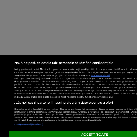
Nouă ne pasă ca datele tale personale să rămână confidențiale
Noi și partenerii noștri
201
stocăm și/sau accesăm informații pe dispozitivul dvs., precum identificatorii cookie 
caracter personal. Puteți accepta sau gestiona alegerile dvs. făcând clic mai jos sau în orice moment, pe pagina cu 
alegeri vor fi raportate partenerilor noștri și nu vă vor afecta navigarea.
Mai multe detalii
Noi si partenerii nostri (retelele de socializare si agentiile de publicitate partenere, precum si furnizorii nostri de
date pentru a permite website-ului sa functioneze, pentru a personaliza continutul si anunturile publicitare afis
profilul dvs., pentru a va oferi functionalitati aferente retelelor de socializare si pentru a analiza traficul pe websit
de art. 15-22 din GDPR in legatura cu prelucrarea datelor cu caracter personal. Aceste drepturi pot fi exercitat
click pe “ACCEPT TOATE”, acceptati folosirea tuturor Tehnologiilor de tip Cookie, care implica inclusiv acceptul d
informatiilor de catre Vendor-ii cu care colaboram. Prin click pe “VREAU SA MODIFIC SETARILE INDIVIDUAL” p
individual, mai putin cele legate de cookie strict necesare pentru functionarea website-ului.
Atât noi, cât și partenerii noștri prelucrăm datele pentru a oferi:
Dezvoltarea și îmbunătățirea serviciilor. Măsurarea performanței reclamelor. Stocarea și/sau accesarea informații
profilurilor pentru selectarea conținutului personalizat. Crearea profilurilor de conținut personalizat. Utiliz
publicității personalizate. Crearea profilurilor pentru publicitate personalizată. Măsurarea performanței conțin
statistici sau combinații de date din surse diferite. Utilizarea de date limitate pentru a selecta publicitatea. Utiliz
conținutul. Date precise de geolocație și identificarea prin scanarea dispozitivului.
Listă parteneri (furnizori)
ACCEPT TOATE