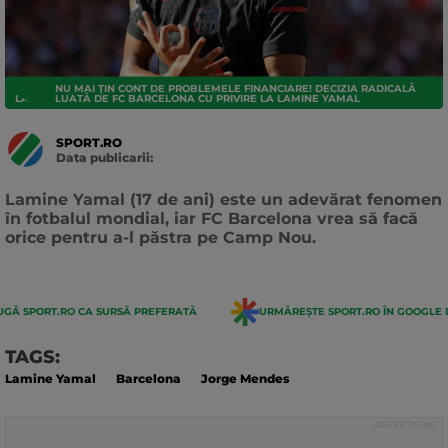
NU MAI ȚIN CONT DE PROBLEMELE FINANCIARE! DECIZIA RADICALĂ
LA LIGA
LUATĂ DE FC BARCELONA CU PRIVIRE LA LAMINE YAMAL
SPORT.RO
Data publicarii:
Data
actualizarii:
Lamine Yamal (17 de ani) este un adevărat fenomen
în fotbalul mondial, iar FC Barcelona vrea să facă
orice pentru a-l păstra pe Camp Nou.
GĂ SPORT.RO CA SURSĂ PREFERATĂ
URMĂREȘTE SPORT.RO ÎN GOOGLE 
TAGS:
Lamine Yamal
Barcelona
Jorge Mendes