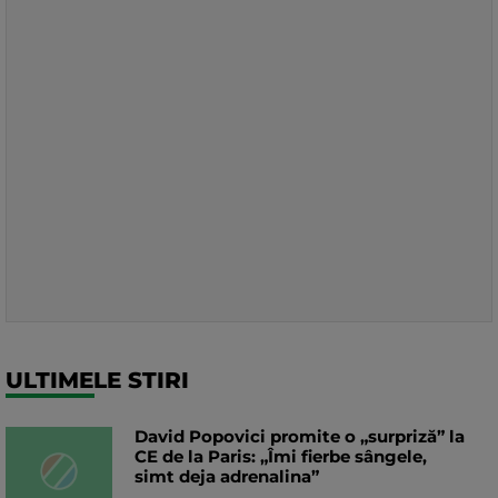
ULTIMELE STIRI
David Popovici promite o „surpriză” la
CE de la Paris: „Îmi fierbe sângele,
simt deja adrenalina”