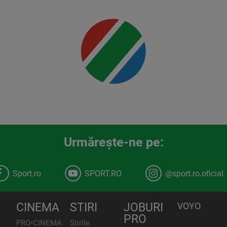
Mai multe
detalii
00:00
Urmăreşte-ne pe:
Sport.ro
SPORT.RO
@sport.ro.oficial
CINEMA
STIRI
JOBURI
VOYO
PRO
PRO•CINEMA
Știrile