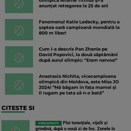
olimpică Ariarne Titmus și-a
anunțat retragerea la 25 de ani
Fenomenul Katie Ledecky, pentru a
șaptea oară campioană mondială la
800 m liber!
Cum l-a descris Pan Zhanle pe
David Popovici, la două săptămâni
după aurul olimpic: "Eram nervos!"
Anastasia Nichita, vicecampioana
olimpică din Moldova, este Miss JO
2024! ”Mă băgam în faţa mamei şi
îl rugam pe tata să n-o bată”
CITESTE SI
Ploi torențiale, vijelii și
STIRILEPROTV
grindină, după o nouă zi de foc. Zonele în