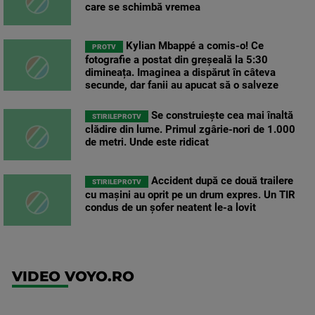
care se schimbă vremea
Kylian Mbappé a comis-o! Ce
PROTV
fotografie a postat din greșeală la 5:30
dimineața. Imaginea a dispărut în câteva
secunde, dar fanii au apucat să o salveze
Se construiește cea mai înaltă
STIRILEPROTV
clădire din lume. Primul zgârie-nori de 1.000
de metri. Unde este ridicat
Accident după ce două trailere
STIRILEPROTV
cu mașini au oprit pe un drum expres. Un TIR
condus de un șofer neatent le-a lovit
VIDEO VOYO.RO