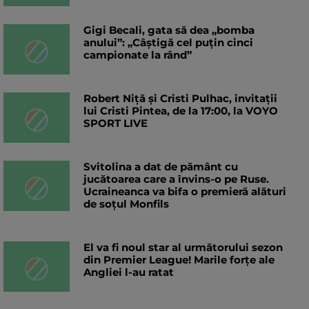
Gigi Becali, gata să dea „bomba
anului”: „Câștigă cel puțin cinci
campionate la rând”
Robert Niță și Cristi Pulhac, invitații
lui Cristi Pintea, de la 17:00, la VOYO
SPORT LIVE
Svitolina a dat de pământ cu
jucătoarea care a învins-o pe Ruse.
Ucraineanca va bifa o premieră alături
de soțul Monfils
El va fi noul star al următorului sezon
din Premier League! Marile forțe ale
Angliei l-au ratat