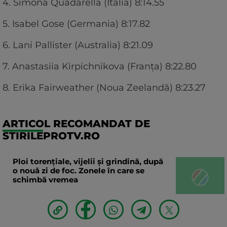
4. Simona Quadarella (Italia) 8:14.55
5. Isabel Gose (Germania) 8:17.82
6. Lani Pallister (Australia) 8:21.09
7. Anastasiia Kirpichnikova (Franţa) 8:22.80
8. Erika Fairweather (Noua Zeelandă) 8:23.27
ARTICOL RECOMANDAT DE
STIRILEPROTV.RO
Ploi torențiale, vijelii și grindină, după
o nouă zi de foc. Zonele în care se
schimbă vremea