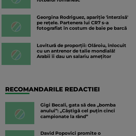
Georgina Rodriguez, apariție 'interzisă'
pe rețele. Partenera lui CR7 s-a
fotografiat în costum de baie pe barcă
Lovitură de proporții: Olăroiu, înlocuit
cu un antrenor de talie mondială!
Arabii îi dau un salariu amețitor
RECOMANDARILE REDACTIEI
Gigi Becali, gata să dea „bomba
anului”: „Câștigă cel puțin cinci
campionate la rând”
David Popovici promite o