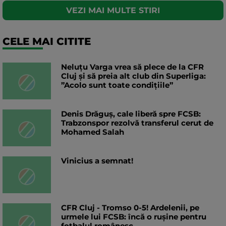
VEZI MAI MULTE STIRI
CELE MAI CITITE
Neluțu Varga vrea să plece de la CFR
Cluj și să preia alt club din Superliga:
”Acolo sunt toate condițiile”
Denis Drăguș, cale liberă spre FCSB:
Trabzonspor rezolvă transferul cerut de
Mohamed Salah
Vinicius a semnat!
CFR Cluj - Tromso 0-5! Ardelenii, pe
urmele lui FCSB: încă o rușine pentru
fotbalul românesc