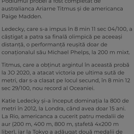
Podiumul probei a fost completat de
australianca Ariarne Titmus şi de americanca
Paige Madden.
Ledecky, care s-a impus în 8 min 11 sec 04/100, a
câştigat a patra sa finală olimpică pe aceeaşi
distanţă, o performanţă reuşită doar de
conaţionalul său Michael Phelps, la 200 m mixt.
Titmus, care a obţinut argintul în această probă
la JO 2020, a atacat victoria pe ultima sută de
metri, dar s-a clasat pe locul secund, în 8 min 12
sec 29/100, nou record al Oceaniei.
Katie Ledecky şi-a început dominaţia la 800 de
metri în 2012, la Londra, când avea doar 15 ani.
La Rio, americanca a cucerit patru medalii de
aur (200 m, 400 m, 800 m, ştafetă 4x200 m
liber), iar la Tokyo a adăugat două medalii de