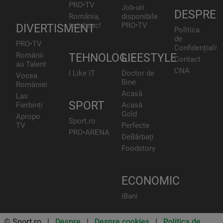
PRO•TV
Job-uri
DESPRE
România,
disponibile
te iubesc!
PRO•TV
DIVERTISMENT
Politica
de
PRO•TV
Confidențialita
Românii
TEHNOLOGIE
LIFESTYLE
Contact
au Talent
CNA
I Like IT
Doctor de
Vocea
Bine
României
Acasă
Las
SPORT
Fierbinți
Acasă
Gold
Apropo
Sport.ro
TV
Perfecte
PRO•ARENA
DeBărbați
Foodstory
ECONOMIC
iBani
© Sport.ro |
Despre
|
Despre cookies
|
Politica de