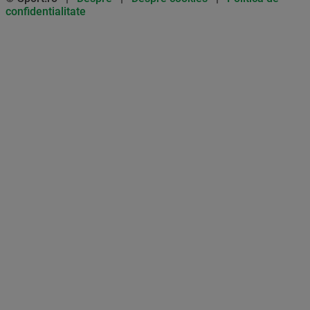
confidentialitate
Don’t miss out on our news and
updates! Enable push
notifications
SUBSCRIBE
NOT NOW
UNSUBSCRIBE