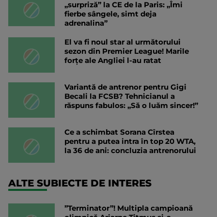
„surpriză” la CE de la Paris: „Îmi
fierbe sângele, simt deja
adrenalina”
El va fi noul star al următorului
sezon din Premier League! Marile
forțe ale Angliei l-au ratat
Variantă de antrenor pentru Gigi
Becali la FCSB? Tehnicianul a
răspuns fabulos: „Să o luăm sincer!”
Ce a schimbat Sorana Cîrstea
pentru a putea intra în top 20 WTA,
la 36 de ani: concluzia antrenorului
ALTE SUBIECTE DE INTERES
”Terminator”! Multipla campioană