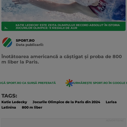
KATIE LEDECKY ESTE ZEIȚA OLIMPULUI! RECORD ABSOLUT ÎN ISTORIA
JO 2024
JOCURILOR OLIMPICE: 9 MEDALII DE AUR
SPORT.RO
Data publicarii:
Data
actualizarii:
Înotătoarea americancă a câștigat și proba de 800
m liber la Paris.
GĂ SPORT.RO CA SURSĂ PREFERATĂ
URMĂREȘTE SPORT.RO ÎN GOOGLE 
TAGS:
Katie Ledecky
Jocurile Olimpice de la Paris din 2024
Larisa
Latînina
800 m liber