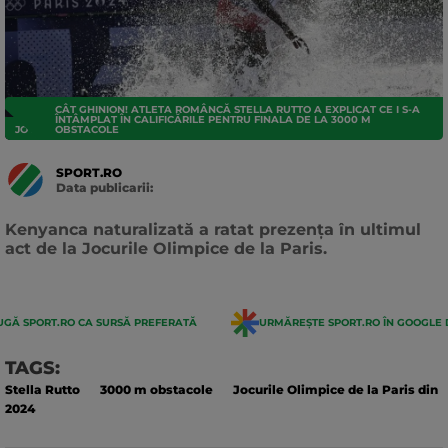
CÂT GHINION! ATLETA ROMÂNCĂ STELLA RUTTO A EXPLICAT CE I S-A
ÎNTÂMPLAT ÎN CALIFICĂRILE PENTRU FINALA DE LA 3000 M
JO 2024
OBSTACOLE
SPORT.RO
Data publicarii:
Data
actualizarii:
Kenyanca naturalizată a ratat prezența în ultimul
act de la Jocurile Olimpice de la Paris.
GĂ SPORT.RO CA SURSĂ PREFERATĂ
URMĂREȘTE SPORT.RO ÎN GOOGLE 
TAGS:
Stella Rutto
3000 m obstacole
Jocurile Olimpice de la Paris din
2024