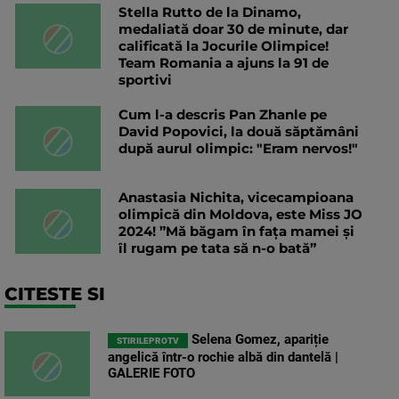
Stella Rutto de la Dinamo,
medaliată doar 30 de minute, dar
calificată la Jocurile Olimpice!
Team Romania a ajuns la 91 de
sportivi
Cum l-a descris Pan Zhanle pe
David Popovici, la două săptămâni
după aurul olimpic: "Eram nervos!"
Anastasia Nichita, vicecampioana
olimpică din Moldova, este Miss JO
2024! ”Mă băgam în faţa mamei şi
îl rugam pe tata să n-o bată”
CITESTE SI
Selena Gomez, apariție
STIRILEPROTV
angelică într-o rochie albă din dantelă |
GALERIE FOTO