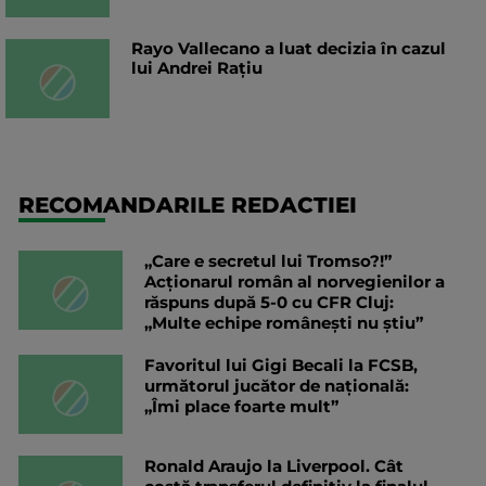
Rayo Vallecano a luat decizia în cazul
lui Andrei Rațiu
RECOMANDARILE REDACTIEI
„Care e secretul lui Tromso?!”
Acționarul român al norvegienilor a
răspuns după 5-0 cu CFR Cluj:
„Multe echipe românești nu știu”
Favoritul lui Gigi Becali la FCSB,
următorul jucător de națională:
„Îmi place foarte mult”
Ronald Araujo la Liverpool. Cât