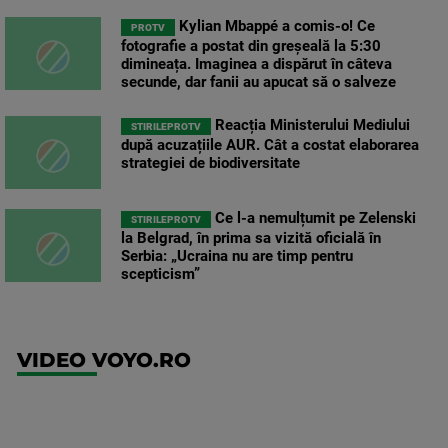
Kylian Mbappé a comis-o! Ce
PROTV
fotografie a postat din greșeală la 5:30
dimineața. Imaginea a dispărut în câteva
secunde, dar fanii au apucat să o salveze
Reacția Ministerului Mediului
STIRILEPROTV
după acuzațiile AUR. Cât a costat elaborarea
strategiei de biodiversitate
Ce l-a nemulțumit pe Zelenski
STIRILEPROTV
la Belgrad, în prima sa vizită oficială în
Serbia: „Ucraina nu are timp pentru
scepticism”
VIDEO VOYO.RO
UEFA