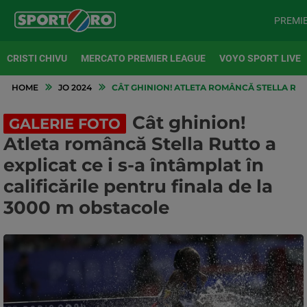
PREMI
CRISTI CHIVU
MERCATO PREMIER LEAGUE
VOYO SPORT LIVE
HOME
JO 2024
CÂT GHINION! ATLETA ROMÂNCĂ STELLA RUTT
Cât ghinion!
GALERIE FOTO
Atleta româncă Stella Rutto a
explicat ce i s-a întâmplat în
calificările pentru finala de la
3000 m obstacole