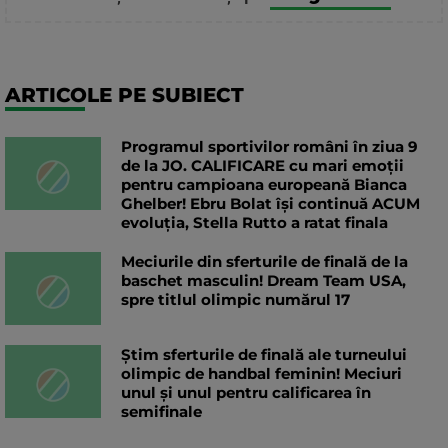
ARTICOLE PE SUBIECT
Programul sportivilor români în ziua 9
de la JO. CALIFICARE cu mari emoții
pentru campioana europeană Bianca
Ghelber! Ebru Bolat își continuă ACUM
evoluția, Stella Rutto a ratat finala
Meciurile din sferturile de finală de la
baschet masculin! Dream Team USA,
spre titlul olimpic numărul 17
Știm sferturile de finală ale turneului
olimpic de handbal feminin! Meciuri
unul și unul pentru calificarea în
semifinale