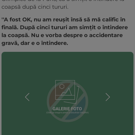
coapsă după cinci tururi.
''A fost OK, nu am reuşit însă să mă calific în
finală. După cinci tururi am simţit o întindere
la coapsă. Nu e vorba despre o accidentare
gravă, dar e o întindere.