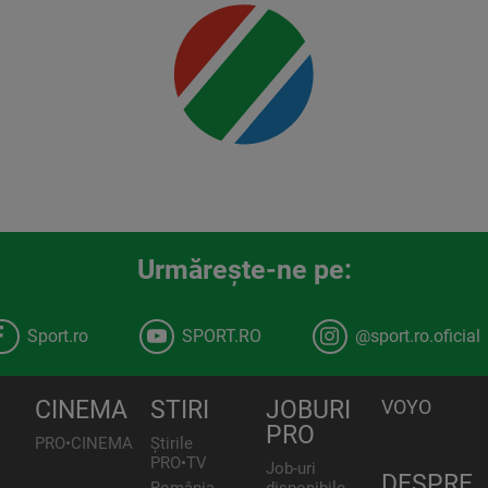
Urmăreşte-ne pe:
Sport.ro
SPORT.RO
@sport.ro.oficial
CINEMA
STIRI
JOBURI
VOYO
PRO
PRO•CINEMA
Știrile
PRO•TV
Job-uri
DESPRE
România,
disponibile