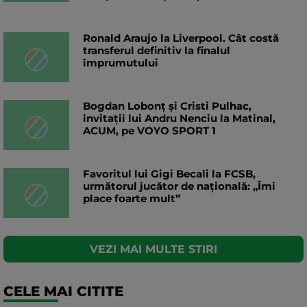
Ronald Araujo la Liverpool. Cât costă
transferul definitiv la finalul
împrumutului
Bogdan Lobonț și Cristi Pulhac,
invitații lui Andru Nenciu la Matinal,
ACUM, pe VOYO SPORT 1
Favoritul lui Gigi Becali la FCSB,
următorul jucător de națională: „Îmi
place foarte mult”
VEZI MAI MULTE STIRI
CELE MAI CITITE