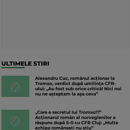
ULTIMELE STIRI
Alexandru Cuc, românul acționar la
Tromso, verdict după umilința CFR-
ului: „Au fost sub orice critică! Nici noi
nu ne așteptam la așa ceva”
„Care e secretul lui Tromso?!”
Acționarul român al norvegienilor a
răspuns după 5-0 cu CFR Cluj: „Multe
echipe românești nu știu”