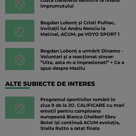
costă transferul definitiv la finalul
împrumutului
Bogdan Lobonț și Cristi Pulhac,
invitații lui Andru Nenciu la
Matinal, ACUM, pe VOYO SPORT 1
Bogdan Lobonț a urmărit Dinamo -
Voluntari și a reacționat sincer:
”Uite, asta m-a impresionat!” + Ce a
spus despre Mazilu
ALTE SUBIECTE DE INTERES
Programul sportivilor români în
ziua 9 de la JO. CALIFICARE cu mari
emoții pentru campioana
europeană Bianca Ghelber! Ebru
Bolat își continuă ACUM evoluția,
Stella Rutto a ratat finala