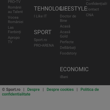
PRO•TV
Confidențialita
Românii
TEHNOLOGIE
LIFESTYLE
Contact
au Talent
CNA
I Like IT
Doctor de
Vocea
Bine
României
Acasă
Las
SPORT
Fierbinți
Acasă
Gold
Apropo
Sport.ro
TV
Perfecte
PRO•ARENA
DeBărbați
Foodstory
ECONOMIC
iBani
© Sport.ro |
Despre
|
Despre cookies
|
Politica de
confidentialitate
Don’t miss out on our news and
updates! Enable push