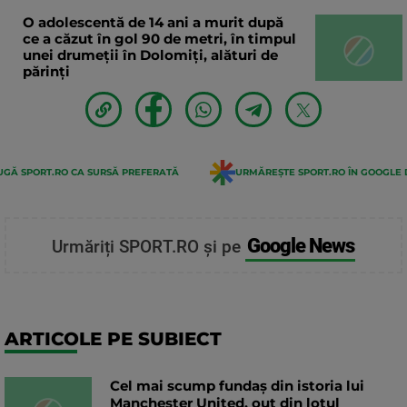
O adolescentă de 14 ani a murit după
ce a căzut în gol 90 de metri, în timpul
unei drumeții în Dolomiți, alături de
părinți
GĂ SPORT.RO CA SURSĂ PREFERATĂ
URMĂREȘTE SPORT.RO ÎN GOOGLE 
Google News
Urmăriți SPORT.RO și pe
ARTICOLE PE SUBIECT
Cel mai scump fundaș din istoria lui
Manchester United, out din lotul