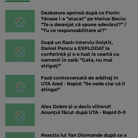
Dezbatere aprinsă după ce Florin
Tănase l-a ”atacat” pe Marius Baciu:
”Te-a deranjat că spune adevărul?” /
”Tu ce responsabilitate ai?”
După un flash-interviu liniștit,
Daniel Pancu a EXPLODAT la
conferință și s-a luat la ceartă cu
oamenii în sală: ”Gata, nu mai
strigați”
Fază controversată de arbitraj în
UTA Arad - Rapid: ”Se vede clar că îl
atinge!”
Alex Dobre și-a decis viitorul!
Anunțul făcut după UTA - Rapid 0-0
Reacția lui Yan Diomande după ce a