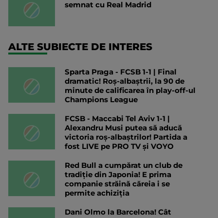
semnat cu Real Madrid
ALTE SUBIECTE DE INTERES
Sparta Praga - FCSB 1-1 | Final
dramatic! Roș-albaștrii, la 90 de
minute de calificarea în play-off-ul
Champions League
FCSB - Maccabi Tel Aviv 1-1 |
Alexandru Musi putea să aducă
victoria roș-albaștrilor! Partida a
fost LIVE pe PRO TV și VOYO
Red Bull a cumpărat un club de
tradiție din Japonia! E prima
companie străină căreia i se
permite achiziția
Dani Olmo la Barcelona! Cât