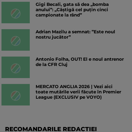
Gigi Becali, gata să dea „bomba
anului”: „Câștigă cel puțin cinci
campionate la rând”
Adrian Mazilu a semnat: ”Este noul
nostru jucător”
Antonio Folha, OUT! El e noul antrenor
de la CFR Cluj
MERCATO ANGLIA 2026 | Vezi aici
toate mutările verii făcute în Premier
League (EXCLUSIV pe VOYO)
RECOMANDARILE REDACTIEI