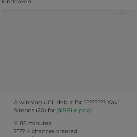
Eindhoven.
A winning UCL debut for ???????? Xavi
Simons (20) for
@RBLeipzig
!
☑️ 88 minutes
???? 4 chances created