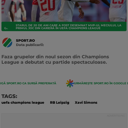
STARUL DE 20 DE ANI CARE A FOST DESEMNAT MVP-UL MECIULUI, LA
GRUPE
PRIMUL JOC DIN CARIERĂ ÎN UEFA CHAMPIONS LEAGUE
SPORT.RO
Data publicarii:
Data
actualizarii:
Faza grupelor din noul sezon din Champions
League a debutat cu partide spectaculoase.
GĂ SPORT.RO CA SURSĂ PREFERATĂ
URMĂREȘTE SPORT.RO ÎN GOOGLE 
TAGS:
uefa champions league
RB Leipzig
Xavi Simons