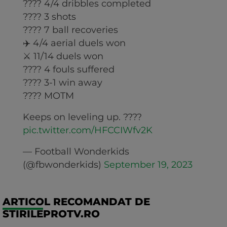
???? 4/4 dribbles completed
???? 3 shots
???? 7 ball recoveries
✈️ 4/4 aerial duels won
⚔️ 11/14 duels won
???? 4 fouls suffered
???? 3-1 win away
????️ MOTM
Keeps on leveling up. ????
pic.twitter.com/HFCCIWfv2K
— Football Wonderkids
(@fbwonderkids)
September 19, 2023
ARTICOL RECOMANDAT DE
STIRILEPROTV.RO