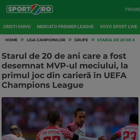
PREMI
CRISTI CHIVU
MERCATO PREMIER LEAGUE
VOYO SPORT LIVE
HOME
LIGA CAMPIONILOR
GRUPE
STARUL DE 20 DE ANI
Starul de 20 de ani care a fost
desemnat MVP-ul meciului, la
primul joc din carieră în UEFA
Champions League