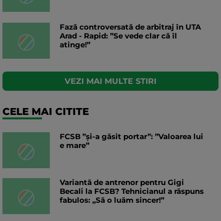
Fază controversată de arbitraj în UTA
Arad - Rapid: ”Se vede clar că îl
atinge!”
VEZI MAI MULTE STIRI
CELE MAI CITITE
FCSB ”și-a găsit portar”: ”Valoarea lui
e mare”
Variantă de antrenor pentru Gigi
Becali la FCSB? Tehnicianul a răspuns
fabulos: „Să o luăm sincer!”