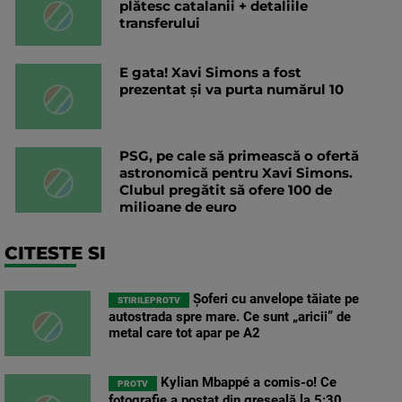
plătesc catalanii + detaliile
transferului
E gata! Xavi Simons a fost
prezentat și va purta numărul 10
PSG, pe cale să primească o ofertă
astronomică pentru Xavi Simons.
Clubul pregătit să ofere 100 de
milioane de euro
CITESTE SI
Șoferi cu anvelope tăiate pe
STIRILEPROTV
autostrada spre mare. Ce sunt „aricii” de
metal care tot apar pe A2
Kylian Mbappé a comis-o! Ce
PROTV
fotografie a postat din greșeală la 5:30