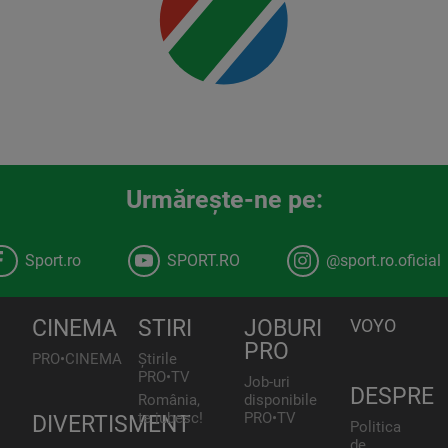
Urmăreşte-ne pe:
Sport.ro
SPORT.RO
@sport.ro.oficial
CINEMA
STIRI
JOBURI
VOYO
PRO
PRO•CINEMA
Știrile
PRO•TV
Job-uri
DESPRE
România,
disponibile
te iubesc!
PRO•TV
DIVERTISMENT
Politica
de