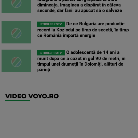
dimineața. Imaginea a dispărut în câteva
secunde, dar fanii au apucat să o salveze
De ce Bulgaria are producție
STIRILEPROTV
record la Kozlodui pe timp de secetă, în timp
ce România importă energie
O adolescentă de 14 ani a
STIRILEPROTV
murit după ce a căzut în gol 90 de metri, în
timpul unei drumeții în Dolomiți, alături de
părinți
VIDEO VOYO.RO
UFC
(EN)