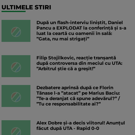
ULTIMELE STIRI
După un flash-interviu liniștit, Daniel
Pancu a EXPLODAT la conferință și s-a
luat la ceartă cu oamenii în sală:
”Gata, nu mai strigați”
Filip Stojilkovic, reacție tranșantă
după controversa din meciul cu UTA:
”Arbitrul știe că a greșit!”
Dezbatere aprinsă după ce Florin
Tănase l-a ”atacat” pe Marius Baciu:
”Te-a deranjat că spune adevărul?” /
”Tu ce responsabilitate ai?”
Alex Dobre și-a decis viitorul! Anunțul
făcut după UTA - Rapid 0-0